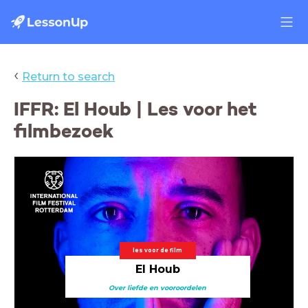
‹
Return to search
IFFR: El Houb | Les voor het
filmbezoek
les voor de film
El Houb
Over liefde en vooroordelen