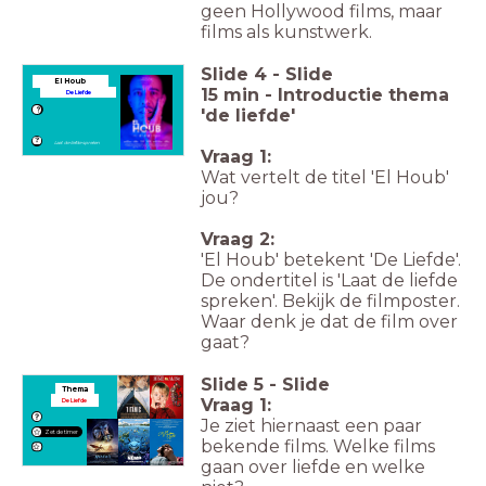
geen Hollywood films, maar
films als kunstwerk.
Slide
4
-
Slide
El Houb
15 min - Introductie thema
De Liefde
'de liefde'
Laat de liefde spreken
Vraag 1:
Wat vertelt de titel 'El Houb'
jou?
Vraag 2:
'El Houb' betekent 'De Liefde'.
De ondertitel is 'Laat de liefde
spreken'. Bekijk de filmposter.
Waar denk je dat de film over
gaat?
Slide
5
-
Slide
Thema
Vraag 1:
De Liefde
Je ziet hiernaast een paar
Zet de timer
bekende films. Welke films
gaan over liefde en welke