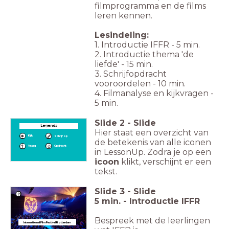
filmprogramma en de films
leren kennen.
Lesindeling:
1. Introductie IFFR - 5 min.
2. Introductie thema 'de
liefde' - 15 min.
3. Schrijfopdracht
vooroordelen - 10 min.
4. Filmanalyse en kijkvragen -
5 min.
Slide
2
-
Slide
Legenda
Hier staat een overzicht van
Kijk
Schrijf op
de betekenis van alle iconen
Vraag
Opdracht
in LessonUp. Zodra je op een
icoon
klikt, verschijnt er een
tekst.
Slide
3
-
Slide
5 min. - Introductie IFFR
Bespreek met de leerlingen
International Film Festival Rotterdam