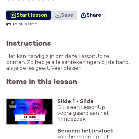
Start lesson
Save
Share
Print lesson
Instructions
Het kan handig zijn om deze LessonUp te
printen. Zo heb je alle aantekeningen bij de hand,
als je de les geeft. Veel plezier!
Items in this lesson
Slide
1
-
Slide
Dit is een LessonUp
voorafgaand aan het
les voor de film
El Houb
filmbezoek.
Over liefde en vooroordelen
Benoem het lesdoel:
voorbereiden op het