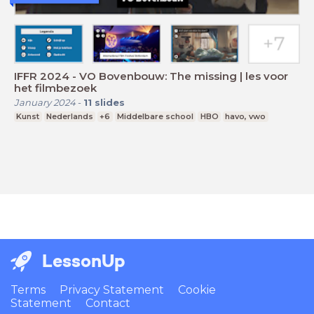
IFFR 2024 - VO Bovenbouw: The missing | les voor
het filmbezoek
January 2024
-
11
slides
Kunst
Nederlands
+6
Middelbare school
HBO
havo, vwo
LessonUp
Terms
Privacy Statement
Cookie
Statement
Contact