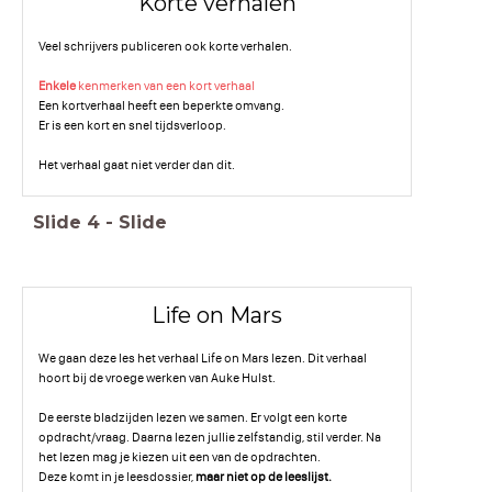
Korte verhalen
Veel schrijvers publiceren ook korte verhalen.
Enkele
kenmerken van een kort verhaal
Een kortverhaal heeft een beperkte omvang.
Er is een kort en snel tijdsverloop.
Het verhaal gaat niet verder dan dit.
Slide
4
-
Slide
Life on Mars
We gaan deze les het verhaal Life on Mars lezen. Dit verhaal
hoort bij de vroege werken van Auke Hulst.
De eerste bladzijden lezen we samen. Er volgt een korte
opdracht/vraag. Daarna lezen jullie zelfstandig, stil verder. Na
het lezen mag je kiezen uit een van de opdrachten.
Deze komt in je leesdossier,
maar niet op de leeslijst.