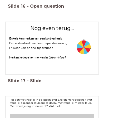
Slide
16
-
Open question
Nog even terug...
Enkele kenmerken van een kort verhaal:
Een kortverhaal heeft een beperkte omvang.
Er is een kort en snel tijdsverloop.
Herken je deze kenmerken in
Life on Mars
?
Slide
17
-
Slide
Tot slot: wat heb jij in de lessen over Life on Mars geleerd? Wat
vond je bijzonder leuk om te doen? Wat vond je minder leuk?
Wat vond je erg interessant? Wat niet?