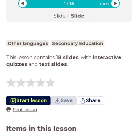
1
/
18
next
Slide
1
:
Slide
Other languages
Secondary Education
This lesson contains
18 slides
,
with
interactive
quizzes
and
text slides
.
Start lesson
Save
Share
Print lesson
Items in this lesson