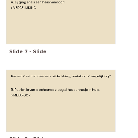
4. Jij ging er als een haas vandoor!
> VERGELIJKING
Slide
7
-
Slide
Pretest: Gaat het over een uitdrukking, metafoor of vergelijking?
5. Patrick is van 's ochtends vroeg al het zonnetje in huis.
> METAFOOR