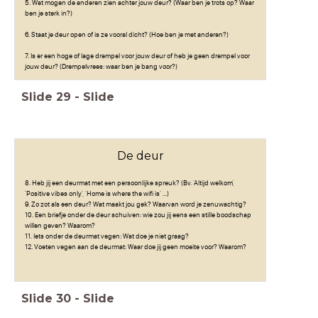
5. Wat mogen de anderen zien achter jouw deur? (Waar ben je trots op? Waar
ben je sterk in?)
6. Staat je deur open of is ze vooral dicht? (Hoe ben je met anderen?)
7. Is er een hoge of lage drempel voor jouw deur of heb je geen drempel voor
jouw deur? (Drempelvrees: waar ben je bang voor?)
Slide
29
-
Slide
De deur
8. Heb jij een deurmat met een persoonlijke spreuk? (Bv. 'Altijd welkom',
'Positive vibes only', 'Home is where the wifi is' ...)
9. Zo zot als een deur? Wat maakt jou gek? Waarvan word je zenuwachtig?
10. Een briefje onder de deur schuiven: wie zou jij eens een stille boodschap
willen geven? Waarom?
11. Iets onder de deurmat vegen: Wat doe je niet graag?
12. Voeten vegen aan de deurmat: Waar doe jij geen moeite voor? Waarom?
Slide
30
-
Slide