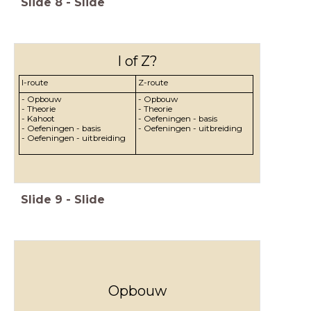
Slide
8
-
Slide
I of Z?
I-route
Z-route
- Opbouw
- Opbouw
- Theorie
- Theorie
- Kahoot
- Oefeningen - basis
- Oefeningen - basis
-
Oefeningen - uitbreiding
- Oefeningen - uitbreiding
Slide
9
-
Slide
Opbouw