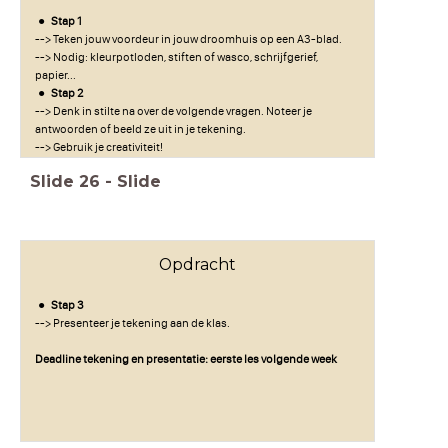
Stap 1
--> Teken jouw voordeur in jouw droomhuis op een A3-blad.
--> Nodig: kleurpotloden, stiften of wasco, schrijfgerief,
papier...
Stap 2
--> Denk in stilte na over de volgende vragen. Noteer je
antwoorden of beeld ze uit in je tekening.
--> Gebruik je creativiteit!
Slide
26
-
Slide
Opdracht
Stap 3
--> Presenteer je tekening aan de klas.
Deadline tekening en presentatie: eerste les volgende week