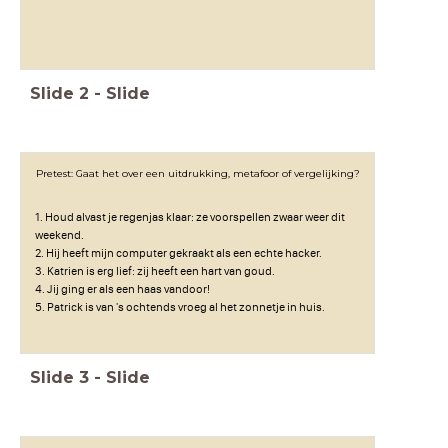
Slide
2
-
Slide
Pretest: Gaat het over een uitdrukking, metafoor of vergelijking?
1. Houd alvast je regenjas klaar: ze voorspellen zwaar weer dit
weekend.
2. Hij heeft mijn computer gekraakt als een echte hacker.
3. Katrien is erg lief: zij heeft een hart van goud.
4. Jij ging er als een haas vandoor!
5. Patrick is van 's ochtends vroeg al het zonnetje in huis.
Slide
3
-
Slide