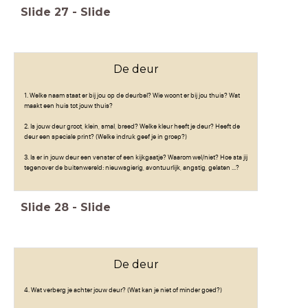
Slide
27
-
Slide
De deur
1. Welke naam staat er bij jou op de deurbel? Wie woont er bij jou thuis? Wat
maakt een huis tot jouw thuis?
2. Is jouw deur groot, klein, smal, breed? Welke kleur heeft je deur? Heeft de
deur een speciale print? (Welke indruk geef je in groep?)
3. Is er in jouw deur een venster of een kijkgaatje? Waarom wel/niet? Hoe sta jij
tegenover de buitenwereld: nieuwsgierig, avontuurlijk, angstig, gelaten ...?
Slide
28
-
Slide
De deur
4. Wat verberg je achter jouw deur? (Wat kan je niet of minder goed?)