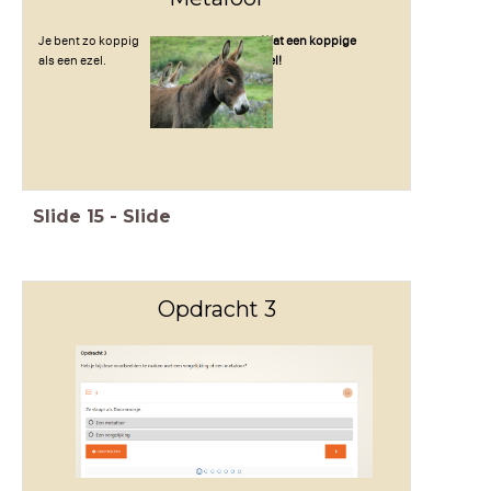
Je bent zo koppig
Wat een koppige
als een ezel.
ezel!
Slide
15
-
Slide
Opdracht 3