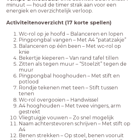
minuut — houd de timer strak aan voor een
energiek en overzichtelijk verloop.
Activiteitenoverzicht (17 korte spellen)
Wc‑rol op je hoofd – Balanceren en lopen
Pingpongbal vangen – Met A4 “patatzakje”
Balanceren op één been – Met wc‑rol op
knie
Bekertje kieperen – Van rand tafel tillen
Zitten als tegen muur – “Stoelzit” tegen de
muur
Pingpongbal hooghouden – Met stift en
potlood
Rondje tekenen met teen – Stift tussen
tenen
Wc‑rol overgooien – Handwissel
A4 hooghouden – Met twee vingers, arm
gestrekt
Vliegtuigje vouwen – Zo snel mogelijk
Naam achterstevoren schrijven – Met stift op
A4
Benen strekken – Op stoel, benen vooruit