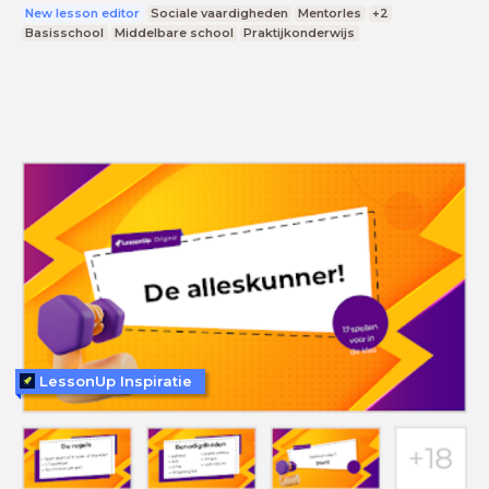
New lesson editor
Sociale vaardigheden
Mentorles
+2
Basisschool
Middelbare school
Praktijkonderwijs
LessonUp Inspiratie