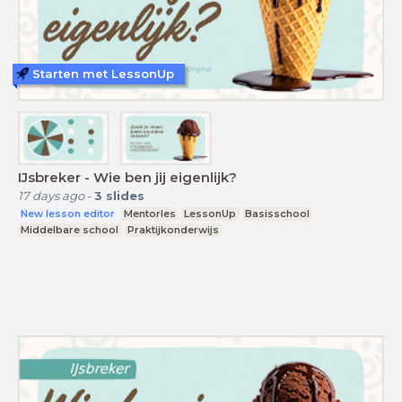
Starten met LessonUp
IJsbreker - Wie ben jij eigenlijk?
17 days ago
-
3
slides
New lesson editor
Mentorles
LessonUp
Basisschool
Middelbare school
Praktijkonderwijs