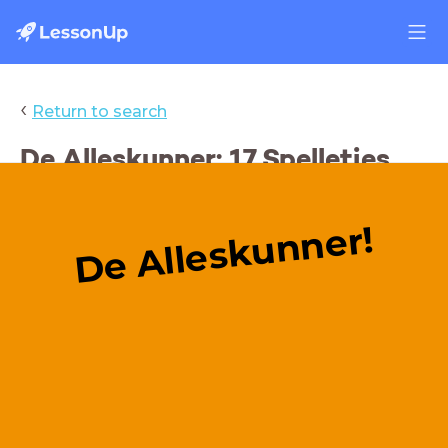
‹
Return to search
De Alleskunner: 17 Spelletjes
voor in de klas
De Alleskunner!