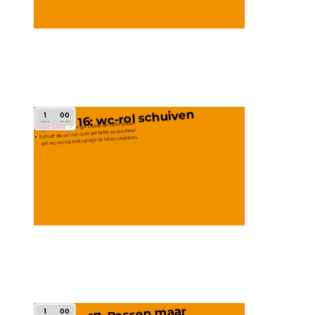
16: wc-rol schuiven 
1
00
minute
second
Pak de wc-rol en ga naast de tafel staan.
+30 s
Schuif de wc-rol over de tafel en probeer
 de wc-rol op het randje te laten stoppen.
17: Passen maar
1
00