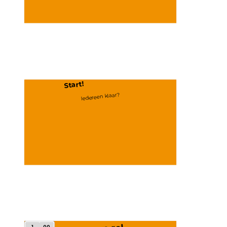
Start!
Iedereen klaar?
1
00