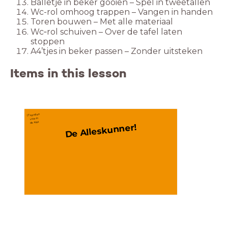
Balletje in beker gooien – Spel in tweetallen
Wc-rol omhoog trappen – Vangen in handen
Toren bouwen – Met alle materiaal
Wc‑rol schuiven – Over de tafel laten
stoppen
A4’tjes in beker passen – Zonder uitsteken
Items in this lesson
17 spellen 
voor in
de klas
De Alleskunner!