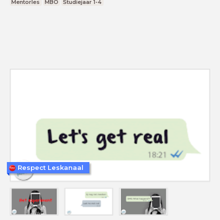
Mentorles
MBO
Studiejaar 1-4
Respect Leskanaal