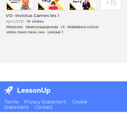
VO- Invictus Games les 1
April 2025
-
19
slides
Mentorles
Maatschappijkunde
+3
Middelbare school
vmbo, mavo, havo, vwo
Leerjaar 1
LessonUp
Terms
Privacy Statement
Cookie
Statement
Contact
English