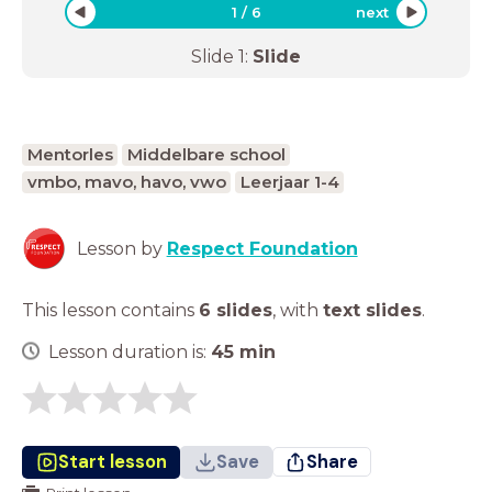
1
/
6
next
Slide
1
:
Slide
Mentorles
Middelbare school
vmbo, mavo, havo, vwo
Leerjaar 1-4
Lesson by
Respect Foundation
This lesson contains
6 slides
,
with
text slides
.
Lesson duration is:
45
min
Start lesson
Save
Share