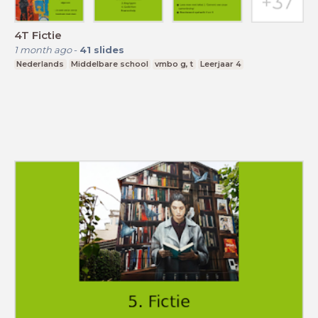
4T Fictie
1 month ago
-
41
slides
Nederlands
Middelbare school
vmbo g, t
Leerjaar 4