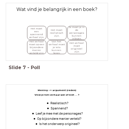
Wat vind je belangrijk in een boek?
Je moet je in 
Het moet 
Het moet 
de 
een 
realistisch 
personages 
spannend 
zijn.
kunnen 
verhaal zijn.
inleven.
Het verhaal 
Van het 
Het verhaal 
moet op een 
verhaal moet 
moet 
bijzondere 
je iets 
origineel 
manier 
kunnen 
zijn.
verteld zijn.
leren.
Slide
7
-
Poll
Mening --> argument (reden)
Vind je het verhaal wel of niet ... ?
Realistisch?
Spannend?
Leef je mee met de personages?
Op bijzondere manier verteld?
Is het onderwerp origineel?