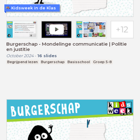
Kidsweek in de Klas
Burgerschap - Mondelinge communicatie | Politie
en justitie
October 2024
-
16
slides
Begrijpend lezen
Burgerschap
Basisschool
Groep 5-8