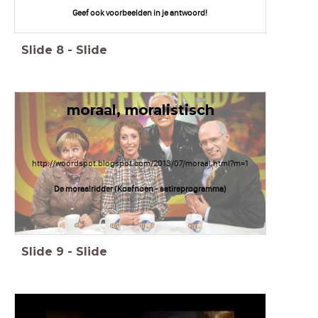
Geef ook voorbeelden in je antwoord!
Slide
8
-
Slide
moraal, moralistisch
http://woordspot.blogspot.com/2013/07/moraal.html?m=1
De moraalridder (Koefnoen - satireprogramma)
Slide
9
-
Slide