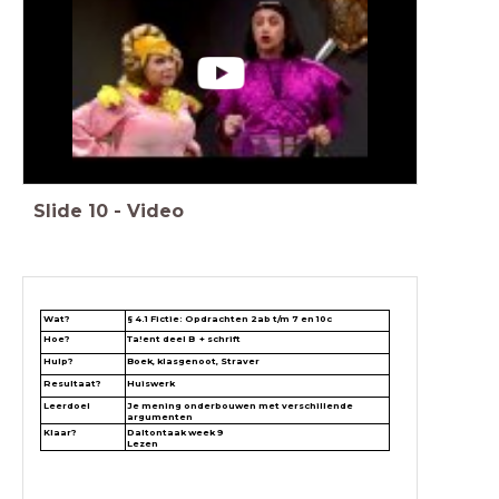
Slide
10
-
Video
Wat?
§ 4.1 Fictie: Opdrachten 2ab t/m 7 en 10c
Hoe?
Ta!ent deel B + schrift
Hulp?
Boek, klasgenoot, Straver
Resultaat?
Huiswerk
Leerdoel
Je mening onderbouwen met verschillende
argumenten
Klaar?
Daltontaak week 9
Lezen