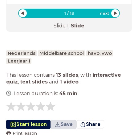
1
/
13
next
Slide
1
:
Slide
Nederlands
Middelbare school
havo, vwo
Leerjaar 1
This lesson contains
13 slides
,
with
interactive
quiz
,
text slides
and
1 video
.
Lesson duration is:
45
min
Start lesson
Save
Share
Print lesson