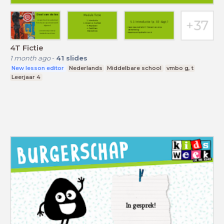
4T Fictie
1 month ago
-
41
slides
New lesson editor
Nederlands
Middelbare school
vmbo g, t
Leerjaar 4