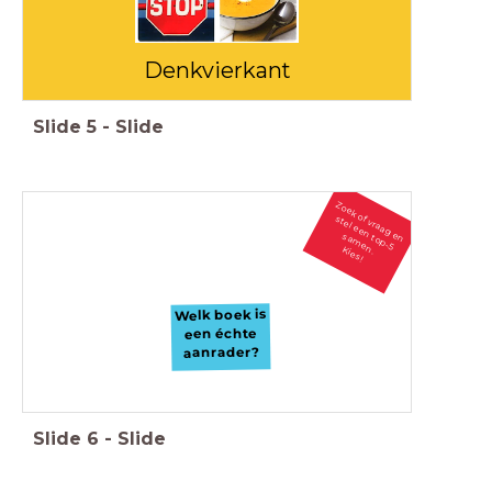
Denkvierkant
Slide
5
-
Slide
Z
o
e
k
f vra
a
g
te
l e
e
n
to
p
-5
a
m
e
n
o
s
e
n
s
.
Kies!
Welk boek is
een échte
aanrader?
Slide
6
-
Slide