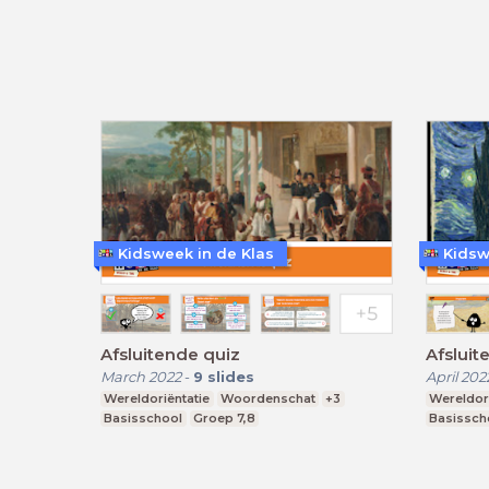
Kidsweek in de Klas
Kidsw
Afsluitende quiz
Afsluit
March 2022
-
9
slides
April 202
Wereldoriëntatie
Woordenschat
+3
Wereldori
Basisschool
Groep 7,8
Basissch