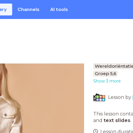
ary
Channels
AI tools
Wereldoriëntati
Groep 5,6
Show 3 more
Lesson by
This lesson cont
and
text slides
.
Lesson duratio