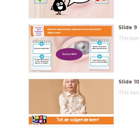
Slide
9
Heb jij het
Welk van onderstaande uitspraken is een vooroordeel?
goed
begrepen?
Slepen maar!
Test je
kennis!
This ite
Mensen met albinisme
hebben bijzondere botten.
Albinisme is besmettelijk!
Vooroordeel
Het woord albinisme komt
Dieren kunnen ook een
van het Latijnse woord
vorm van albinisme hebben.
albus, dat ‘wit’ betekent.
Slide
1
This ite
Tot de volgende keer!