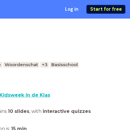
Log in
Start for free
e
Woordenschat
+3
Basisschool
Kidsweek in de Klas
ains
10 slides
,
with
interactive quizzes
n is:
15
min