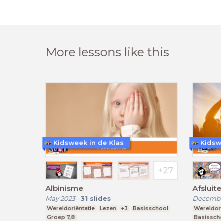
More lessons like this
Kidsweek in de Klas
Kidsw
Albinisme
Afsluit
May 2023
-
31
slides
Decembe
Wereldoriëntatie
Lezen
+3
Basisschool
Wereldori
Groep 7,8
Basissch