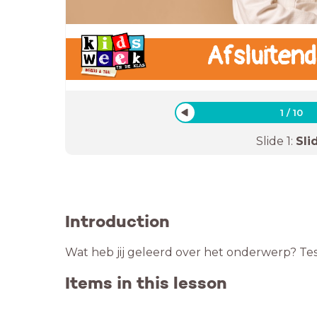
Afsluitend
1
/
10
Slide
1
:
Sli
Introduction
Wat heb jij geleerd over het onderwerp? Test
Items in this lesson