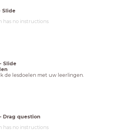
-
Slide
m has no instructions
-
Slide
len
k de lesdoelen met uw leerlingen.
-
Drag question
m has no instructions