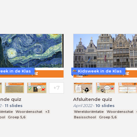
eek in de Klas
Kidsweek in de Klas
ende quiz
Afsluitende quiz
2
-
11
slides
April 2022
-
10
slides
ëntatie
Woordenschat
+3
Wereldoriëntatie
Woordenschat
ool
Groep 5,6
Basisschool
Groep 5,6