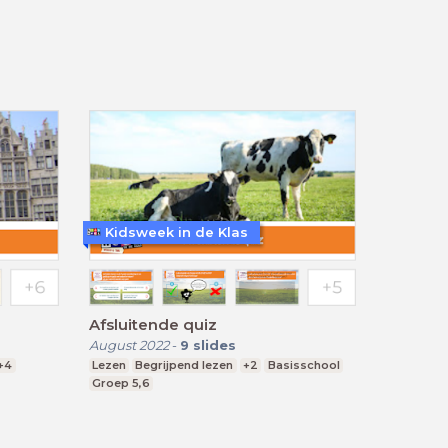
Kidsweek in de Klas
Afsluitende quiz
August 2022
-
9
slides
+4
Lezen
Begrijpend lezen
+2
Basisschool
Groep 5,6