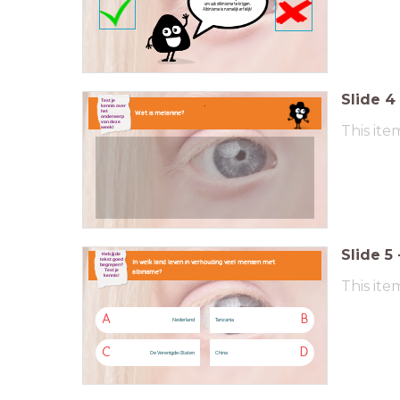
om ook albinisme te krijgen.
Albinisme is namelijk erfelijk!
Slide
4
.
Test je
kennis over
het
Wat is melanine?
onderwerp
van deze
This ite
week!
Slide
5
Heb jij de
tekst goed
In welk land leven in verhouding veel mensen met
begrepen?
Test je
albinisme?
kennis!
This ite
A
B
Nederland
Tanzania
C
D
De Verenigde-Staten
China