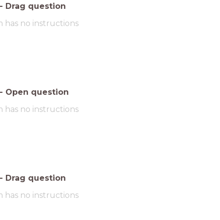
-
Drag question
m has no instructions
-
Open question
m has no instructions
-
Drag question
m has no instructions