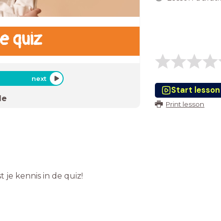
e quiz
next
Start lesson
de
Print lesson
 je kennis in de quiz!