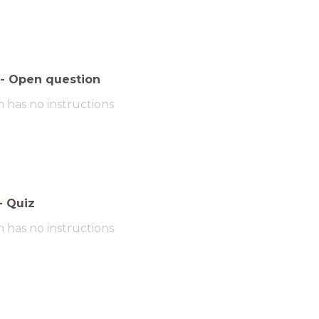
-
Open question
m has no instructions
-
Quiz
m has no instructions