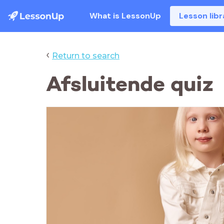
What is LessonUp
Lesson libr
‹
Return to search
Afsluitende quiz