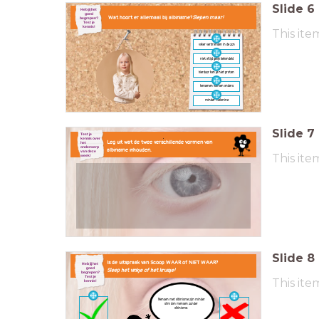
Slide
6
Heb jij het
goed
Wat hoort er allemaal bij albinisme?
Slepen maar!
begrepen?
Test je
kennis!
This ite
vaker verbranden in de zon
niet altijd gelijk behandeld
hierdoor kan je niet praten
hersenen werken anders
minder melanine
Slide
7
.
Test je
kennis over
Leg uit wat de twee verschillende vormen van
het
onderwerp
albinisme inhouden.
van deze
This ite
week!
Slide
8
Is de uitspraak van Scoop WAAR of NIET WAAR?
Heb jij het
goed
Sleep het vinkje of het kruisje!
begrepen?
Test je
This ite
kennis!
Mensen met albinisme zijn minder
slim dan mensen zonder
albinisme.