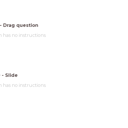
-
Drag question
m has no instructions
0
-
Slide
m has no instructions