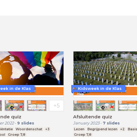
eek in de Klas
Kidsweek in de Klas
ende quiz
Afsluitende quiz
r 2022
-
9
slides
January 2023
-
7
slides
ëntatie
Woordenschat
+3
Lezen
Begrijpend lezen
+2
Basi
ool
Groep 7,8
Groep 7,8