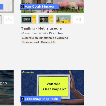
Van Gogh Museum
Taaltrip - Het museum
November 2024
-
15
slides
Culturele en kunstzinnige vorming
Basisschool
Groep 5,6
rjaar 3-6
LessonUp Inspiratie