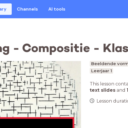
ary
Channels
AI tools
g - Compositie - Klas
Beeldende vorm
Leerjaar 1
This lesson cont
text slides
and
Lesson duratio