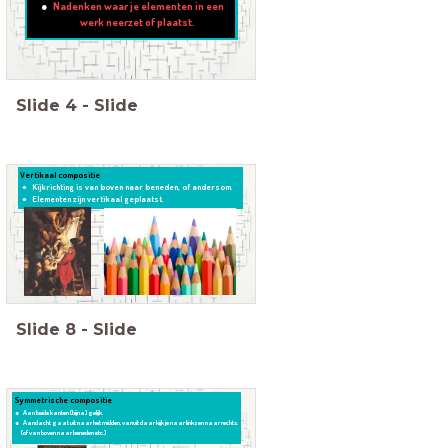
Nadenken waar je elementen in een
werk neerzet of plaatst.
Slide
4
-
Slide
Vertikaal compositie
Kijkrichting is van boven naar beneden, of andersom.
Elementen zijn vertikaal geplaatst.
Slide
8
-
Slide
Symmetrische compositie
Aan beide kanten (bijna) gelijk.
Aandacht gaat uit naar het midden, vanuit daar kijk je naar links en naar rechts.
(of van boven naar beneden etc.)