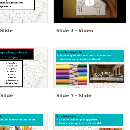
 compositiegrondvorm
eigen werk.
Slide
Slide
3
-
Video
mpositiegrondvorm
Horizontaal compositie
Kijkrichting van links naar rechts, of andersom.
(soort compositie)
Elementen zijn horizontaal geplaatst.
Horizontaal
Vertikaal
Diagonaal
Centraal
Overall
Driehoek
Symmetrisch
En vele anderen...
Slide
Slide
7
-
Slide
tie
Overall compositie
ste (het onderwerp) staat in het
De aandacht is nergens op gericht.
Elementen versprijd over het hele vlak.
ordt naar het midden getrokken.