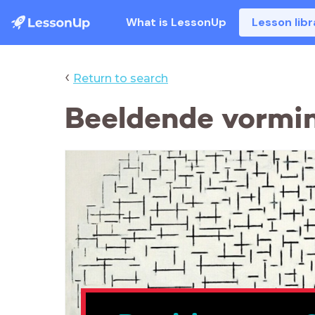
What is LessonUp
Lesson libr
‹
Return to search
Beeldende vormin