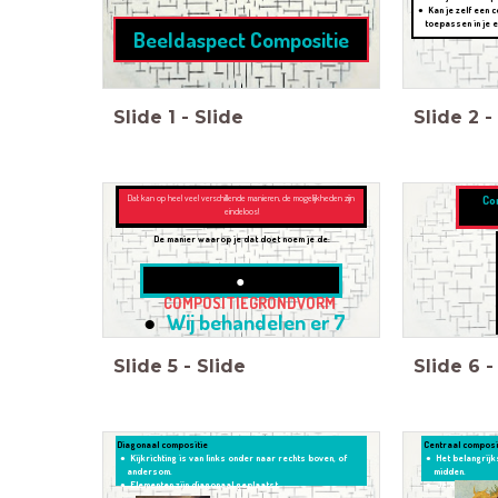
Kan je zelf een
toepassen in je 
Beeldaspect Compositie
Slide
1
-
Slide
Slide
2
-
Dat kan op heel veel verschillende manieren, de mogelijkheden zijn
Co
eindeloos!
De manier waarop je dat doet noem je de:
COMPOSITIEGRONDVORM
Wij behandelen er 7
Slide
5
-
Slide
Slide
6
-
Centraal composi
Diagonaal compositie
Het belangrijk
Kijkrichting is van links onder naar rechts boven, of
midden.
andersom.
Je aandacht w
Elementen zijn diagonaal geplaatst.