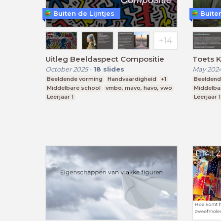
Buiten de Lijntjes
Buiten
Uitleg Beeldaspect Compositie
Toets 
October 2025
-
18
slides
May 202
Beeldende vorming
Handvaardigheid
+1
Beeldend
Middelbare school
vmbo, mavo, havo, vwo
Middelba
Leerjaar 1
Leerjaar 1