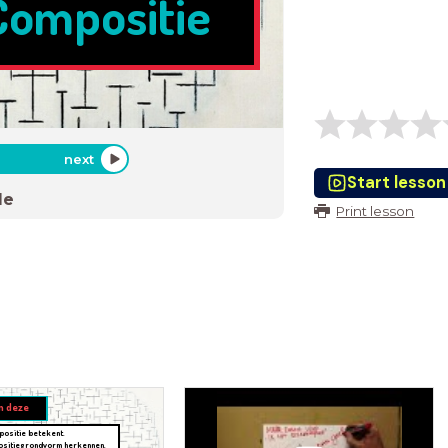
Compositie
next
Start lesson
de
Print lesson
n deze
positie betekent.
ositiegrondvorm herkennen.