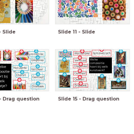
-
Slide
Slide
11
-
Slide
Symmetrisch
Horizontaal
Symmetrisc
h
Welke
Diagonaa
Verticaal
compositie
l
lke
Diagonaal
hoort bij welk
Horizonta
Vertikaal
kunstwerk?
ositie
al
Centraal
Overall
rt bij
Centraal
Overall
elk
atje?
Driehoek
Driehoek
-
Drag question
Slide
15
-
Drag question