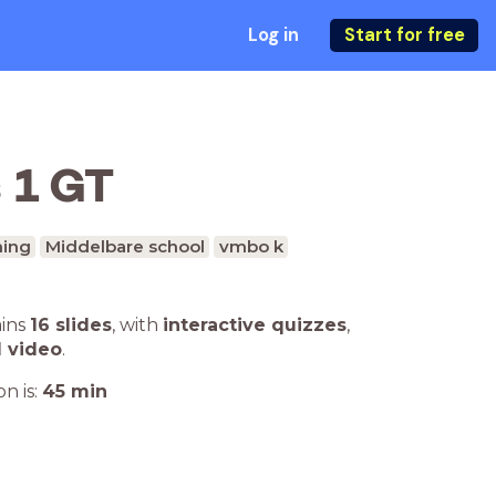
Log in
Start for free
 1 GT
ing
Middelbare school
vmbo k
ains
16 slides
,
with
interactive quizzes
,
1 video
.
n is:
45
min