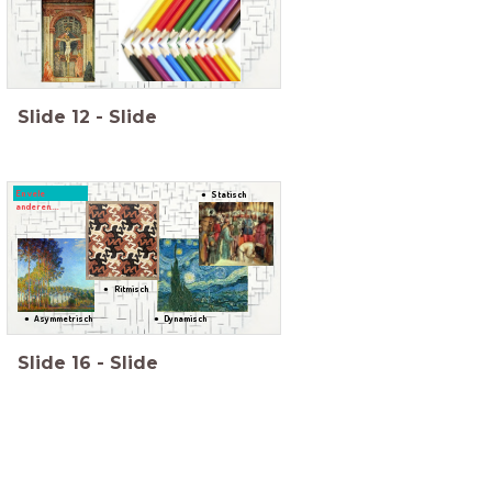
Slide
12
-
Slide
En vele
Statisch
anderen....
Ritmisch
Asymmetrisch
Dynamisch
Slide
16
-
Slide