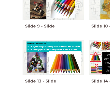
Slide
9
-
Slide
Slide
10
Driehoek compositie
De kijkrichting verspringt in de vorm van een driehoek
De belangrijkste onderwerpen zijn in een driehoek
geplaatst.
We
comp
hoo
w
pla
Slide
13
-
Slide
Slide
14