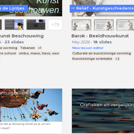
 de Lijntjes
Reliëf - Kunstgeschiedenis
Kunst Beschouwing
Barok - Beeldhouwkunst
4
-
23
slides
May 2026
-
18
slides
e vorming
Tekenen
+1
New lesson editor
re school
vmbo, mavo, havo, vwo
Culturele en kunstzinnige vorming
Kunstzinnige oriëntatie
+2
Middelbare school
havo, vwo
Lee