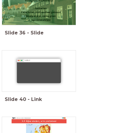
Woningnood>arbeiderswijk
Kenmerken:
Kleine huizen, dicht op elkaar gebouwd
Smalle straten, weinig groen
lage autodichtheid
Slide
36
-
Slide
tvblik.nl
Slide
40
-
Link