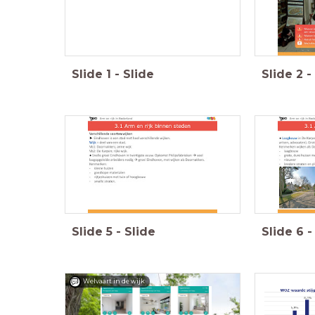
Slide
1
-
Slide
Slide
2
-
Slide
5
-
Slide
Slide
6
-
Welvaart in de wijk