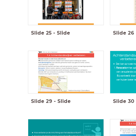
Slide
25
-
Slide
Slide
26
Achterstands
verbeter
Dat kan op twee m
Renovatie =
het op
van verouderde w
Bijvoorbeeld door 
van huizen beter 
Slide
29
-
Slide
Slide
30
Hoe verbeter je de inrichting van het stadscentrum?
Hoe kan stedelijke vernieuwing de leefbaarheid van achterstandswijken