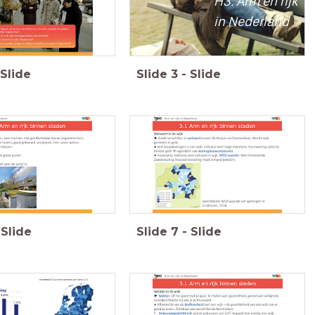
H3. Arm en rijk
in Nederland
Slide
Slide
3
-
Slide
Slide
Slide
7
-
Slide