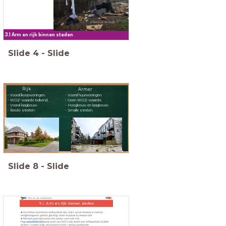
3.1 Arm en rijk binnen steden
Slide
4
-
Slide
Rijk
wijk 1
wijk 2
Armer
- Vooral koopwoningen.
- Vooral huurwoningen.
- WOZ-waarde bekend.
- Geen WOZ-waarde.
- Vooral laagbouw.
- Hoogbouw en laagbouw.
- Brede straten
- Smalle straten.
Slide
8
-
Slide