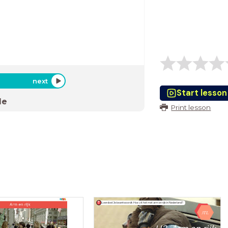
next
Start lesson
de
Print lesson
Leerdoel: Je beantwoordt: Hoe zit het met arm en rijk in Nederland?
3TL