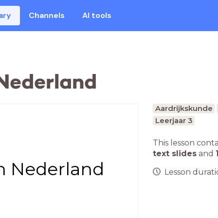
ary
Channels
AI tools
 Nederland
Aardrijkskunde
Leerjaar 3
This lesson cont
text slides
and
in Nederland
Lesson duratio