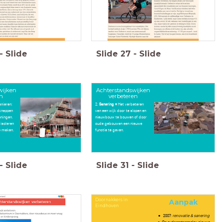
-
Slide
Slide
27
-
Slide
wijken
Achterstandswijken
en
verbeteren
anieren:
2.
Sanering =
Het verbeteren
knappen
van een wijk door te slopen en
oningen.
nieuwbouw te bouwen of door
isoleren
oude gebouwen een nieuwe
te maken.
functie te geven.
-
Slide
Slide
31
-
Slide
Doornakkers in
Aanpak
Eindhoven
2007:
renovatie & sanering
Op oudsportcomplex nieuwe