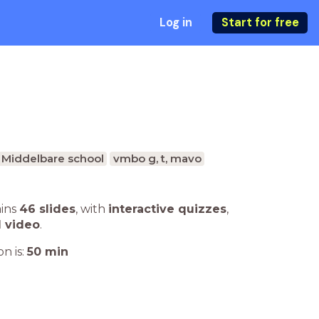
Log in
Start for free
Middelbare school
vmbo g, t, mavo
ains
46 slides
,
with
interactive quizzes
,
1 video
.
n is:
50
min