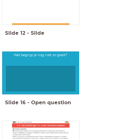
Slide
12
-
Slide
Wat begrijp je nog niet zo goed?
Slide
16
-
Open question