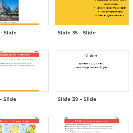
koopwoningen
verkeersveilige maatregelen
(kinder)voorzieningen
Meer en rijkere mensen nu
-
Slide
Slide
35
-
Slide
Maken:
opdracht 1, 2, 3, 4, 6 en 7
eerst filmpje opdracht 7 kijken
-
Slide
Slide
39
-
Slide