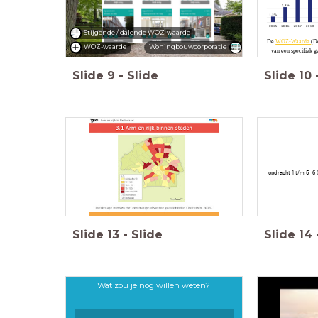
Stijgende / dalende WOZ-waarde
De
WOZ-Waarde
(D
Woningbouwcorporatie
WOZ-waarde
van een specifiek 
Slide
9
-
Slide
Slide
10
opdracht 1 t/m 5, 6 (
Slide
13
-
Slide
Slide
14
Wat zou je nog willen weten?