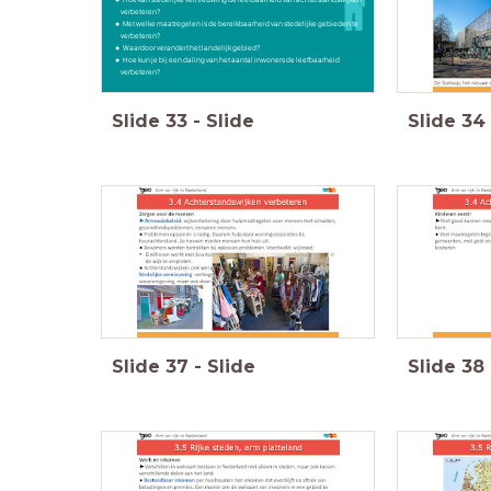
verbeteren?
Met welke maatregelen is de bereikbaarheid van stedelijke gebieden te
verbeteren?
Waardoor verandert het landelijk gebied?
Hoe kun je bij een daling van het aantal inwoners de leefbaarheid
verbeteren?
Slide
33
-
Slide
Slide
34
Slide
37
-
Slide
Slide
38