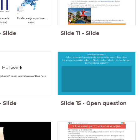
e waarde
En alles wat je erover moet
gebouw)
weten
-
Slide
Slide
11
-
Slide
Leerdoel behaald?
Ik kan antwoord geven op de vraag: welke verschillen zijn er
tussen arme en rijke wijken in Nederlandse steden en hoe hangen
ze met elkaar samen?
Huiswerk
let op! dit is een internetopdracht) en 7 a+b
-
Slide
Slide
15
-
Open question