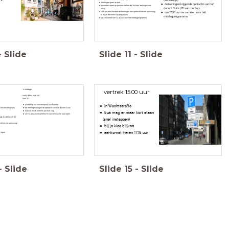
leerlingen gaan op pad
de leerlingen krijgen de opdracht van hun
docenten staan op post en stellen de 2e-klas leerlingen een
docent Duits (2F van mentor)
vraag
aan het eind leveren de leerlingen hun opdracht (en de oplossing)
om 12.30 uur verzamelen voor het
in bij de docenten (op beginpunt)
middagprogramma
2D verzamelt om 12.30 uur voor het middagprogramma
-
Slide
Slide
11
-
Slide
's middags
vertrek 15.00 uur
crazy 88 en vrije tijd
klas 2D
je start op het verzamelpunt (zie kaartje)
in Wachtstraße
n hun docent Duits
de leerlingen krijgen de opdracht van hun docent Duits
klas 3A en 3B werken aan hun vlog
bus mag er maar kort staan
om 14.30 uur verzamelen en samen naar de bus lopen
g) en stellen de 2e-
(snel instappen)
cht (en de oplossing)
bij je klas blijven
aankomst Haren 17.15 uur
s lopen
-
Slide
Slide
15
-
Slide