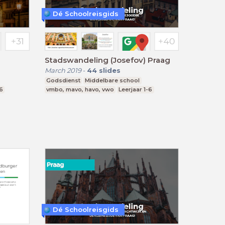
Dé Schoolreisgids
Stadswandeling (Josefov) Praag
March 2019
-
44
slides
Godsdienst
Middelbare school
-6
vmbo, mavo, havo, vwo
Leerjaar 1-6
Dé Schoolreisgids