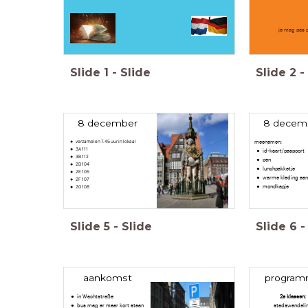
je mag pas p
Slide
1
-
Slide
Slide
2
-
8 december
8 decem
verzamelen 7.45 uur in lokaal
meenemen:
3A 111
id-kaart/paspoort
3B 112
pen
2D 104
lunchpakketje
2E 105
warme kleding aan
2F 107
mondkapje
2G 108
Slide
5
-
Slide
Slide
6
-
aankomst
progra
in Wachtstraße
2e klassen:
bus mag er maar kort staan
stadswandeli