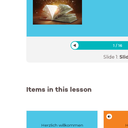
1
/
16
Slide
1
:
Sli
Items in this lesson
Herzlich willkommen
H