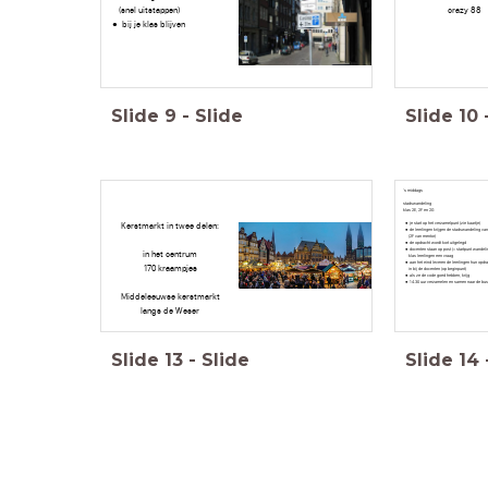
(snel uitstappen)
crazy 88
bij je klas blijven
Slide
9
-
Slide
Slide
10
's middags
stadswandeling
klas 2E, 2F en 2G
je start op het verzamelpunt (zie kaartje)
Kerstmarkt in twee delen:
de leerlingen krijgen de stadswandeling va
(2F van mentor)
de opdracht wordt kort uitgelegd
docenten staan op post (= startpunt wandelin
in het centrum
klas leerlingen een vraag
aan het eind leveren de leerlingen hun opdra
170 kraampjes
in bij de docenten (op beginpunt)
als ze de code goed hebben, krijg
14.30 uur verzamelen en samen naar de bu
Middeleeuwse kerstmarkt
langs de Weser
Slide
13
-
Slide
Slide
14