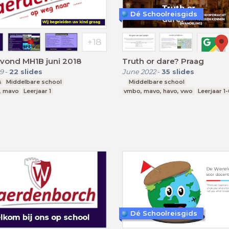
Dé Schoolreisgids
vond MH1B juni 2018
Truth or dare? Praag
9
-
22
slides
June 2022
-
35
slides
s
Middelbare school
Middelbare school
, mavo
Leerjaar 1
vmbo, mavo, havo, vwo
Leerjaar 1
Dé Schoolreisgids