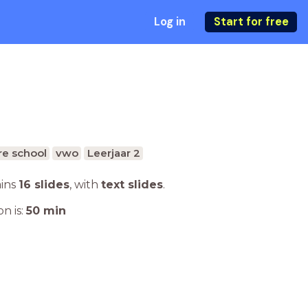
Log in
Start for free
e school
vwo
Leerjaar 2
ains
16 slides
,
with
text slides
.
n is:
50
min