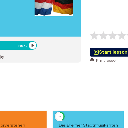
next
Start lesson
de
Print lesson
timer
3:00
örverstehen
Die Bremer Stadtmusikanten