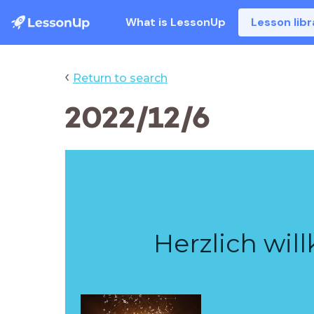
What is LessonUp
Lesson libr
‹
Return to search
2022/12/6
Herzlich wi