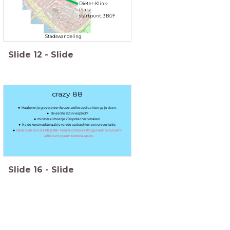
Dieter-Klink-
Platz
startpunt: 3B/2F
Stadswandeling
Slide
12
-
Slide
crazy 88
Maak met je groepje een keuze: welke opdrachten ga je doen.
De eerste 8 zijn verplicht
mintotaal moet je 20 opdrachten maken.
Na de kerstmarkt maak je van de opdrachten een presentatie.
Deze lever je in via Magister. Is deze compleet krijg je een bonus van 1
volle punt op een toets na keuze.
Slide
16
-
Slide