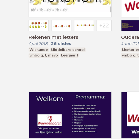
Rekenen met letters
Oudera
April 2018
-
26
slides
June 201
Wiskunde
Middelbare school
Mentorle
vmbo g, t, mavo
Leerjaar 1
vmbo g, t