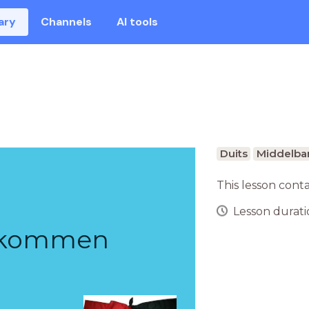
ary
Channels
AI tools
Duits
Middelbar
This lesson cont
Lesson duratio
llkommen