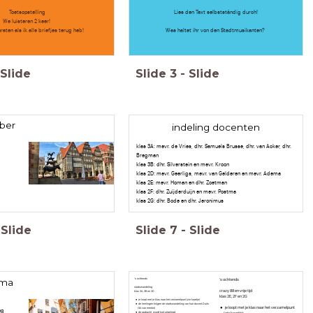
Toetsopstelling
Lies den Text selbstständig durch!
We luisteren 2 keer!
raten als ik alle briefjes terug heb!
Was haltet ihr von den Stadtmusikanten?
Slide
Slide
3
-
Slide
ber
indeling docenten
klas 3A: mevr. de Vries, dhr. Samuels Brusse, dhr. van Acker, dhr.
Bregman
klas 3B: dhr. Silverstein en mevr. Kroon
klas 2D: mevr. Geerligs, mevr. van Gelderen en mevr. Adema
klas 2E: mevr. Homan en dhr. Zoetman
klas 2F: dhr. Zuijderduijn en mevr. Postma
klas 2G: dhr. Bode en dhr. Jeronimus
Slide
Slide
7
-
Slide
's ochtends
mma
's ochtends
stadswandeling
crazy 88 en vrije tijd
klas 3A, 3B en 2D
klas 2E, 2F en 2G
je loopt met je klas naar het verzamelpunt (zie kaartje)
de leerlingen krijgen de stadswandeling van hun docent Duits
je loopt met je klas naar het verzamelpunt
(3A van mentor)
ng
de opdracht wordt kort uitgelegd
(zie kaartje)