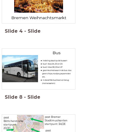
Bremen Weihnachtsmarkt
Slide
4
-
Slide
Bus
indeling staat op de bussen
bus 1: klas 3A, 2E en 2G
bus 2: klas 3B, 2D en 2F
geen kruimelwaar in de bus: dus
geen chips, nootjes, pepernoten
etc.
in dezelfde bus heen en terug
(niet wisselen)
Slide
8
-
Slide
post
Bremer
post
Stadtmusikanten
Böttcherstraße
startpunt: 3A/2E
startpunt:
2D/2G
post