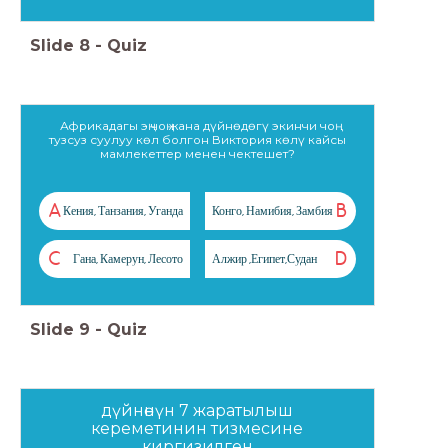
Slide
8
-
Quiz
Африкадагы эң чоң жана дүйнөдөгү экинчи чоң
тузсуз суулуу көл болгон Виктория көлү кайсы
мамлекеттер менен чектешет?
A
B
Кения, Танзания, Уганда
Конго, Намибия, Замбия
C
D
Гана, Камерун, Лесото
Алжир ,Египет,Судан
Slide
9
-
Quiz
дүйнөнүн 7 жаратылыш
кереметинин тизмесине
киргизилген