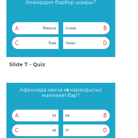
Алжирдин борбор шаары?
A
B
Виндхук
Алжир
C
D
Каир
Аккра
Slide
7
-
Quiz
Африкада канча көз карандысыз
мамлекет бар?
A
B
54
69
C
D
46
57