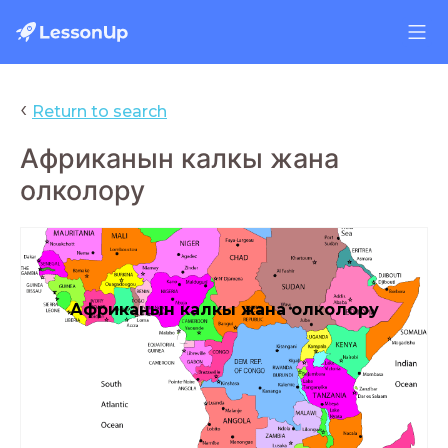
‹
Return to search
Африканын калкы жана
олколору
Африканын калкы жана олколору