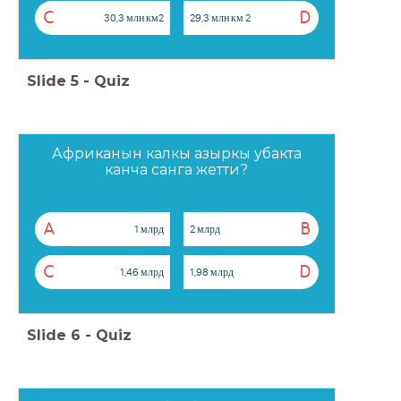
C
D
30,3 млн км2
29,3 млн км 2
Slide
5
-
Quiz
Африканын калкы азыркы убакта
канча санга жетти?
A
B
1 млрд
2 млрд
C
D
1,46 млрд
1,98 млрд
Slide
6
-
Quiz