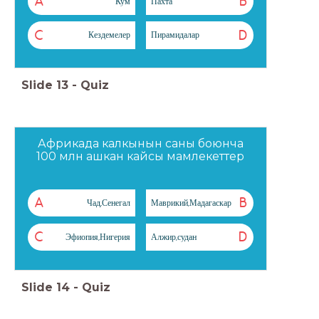
A
B
Кум
Пахта
C
D
Кездемелер
Пирамидалар
Slide
13
-
Quiz
Африкада калкынын саны боюнча
100 млн ашкан кайсы мамлекеттер
A
B
Чад,Сенегал
Маврикий,Мадагаскар
C
D
Эфиопия,Нигерия
Алжир,судан
Slide
14
-
Quiz