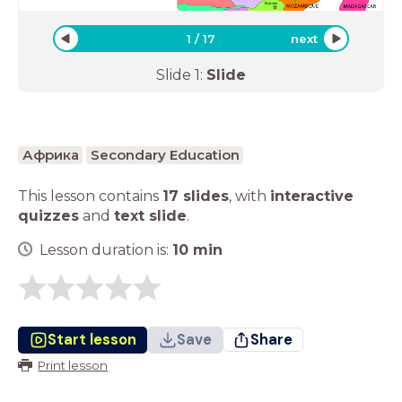
1
/
17
next
Slide
1
:
Slide
Африка
Secondary Education
This lesson contains
17 slides
,
with
interactive
quizzes
and
text slide
.
Lesson duration is:
10
min
Start lesson
Save
Share
Print lesson