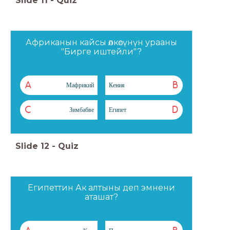
Slide
11
-
Quiz
Африканын кайсы өлкөсүнүн урааны
"Бирге иштейли"?
A
B
Мафрикий
Кения
C
D
Зимбабве
Египет
Slide
12
-
Quiz
Египеттин Ак алтыны деп эмнени
аташат?