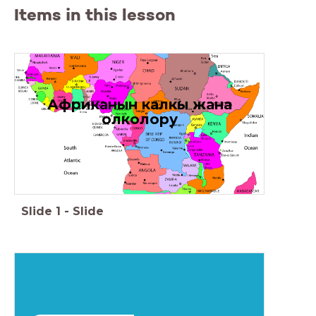
Items in this lesson
Африканын калкы жана
олколору
Slide
1
-
Slide