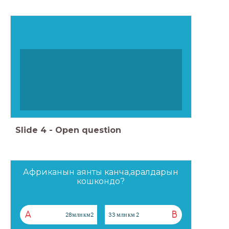
Slide
4
-
Open question
Африканын аянты канча,аралдарын
кошкондо?
A
B
28млн км2
33 млн км 2