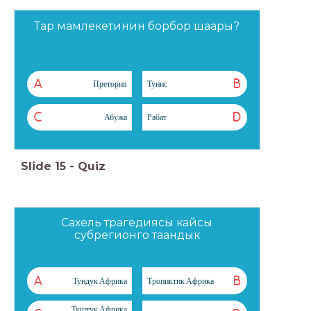
Тар мамлекетинин борбор шаары?
A
B
Претория
Тунис
C
D
Абужа
Рабат
Slide
15
-
Quiz
Сахель трагедиясы кайсы
субрегионго таандык
A
B
Тундук Африка
Тропиктик Африка
Туштук Африка