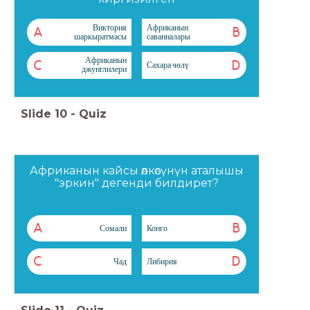
Виктория
Африканын
A
B
шаркыратмасы
саванналары
Африканын
C
D
Сахара чөлү
джунглилери
Slide
10
-
Quiz
Африканын кайсы өлкөсүнүн аталышы
"эркин" дегенди билдирет?
A
B
Сомали
Конго
C
D
Чад
Либирия