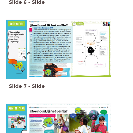
Slide
6
-
Slide
Woordenschat:
schermtijd, afwisselen,
tussendoor,
zorgvuldiger.
Slide
7
-
Slide
Vat de alinea's
samen en let op
de feiten en
meningen!