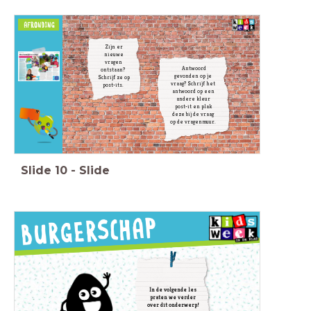
Zijn er
nieuwe
vragen
Antwoord
ontstaan?
gevonden op je
Schrijf ze op
vraag? Schrijf het
post-its.
antwoord op een
andere kleur
post-it en plak
deze bij de vraag
op de vragenmuur.
Slide
10
-
Slide
In de volgende les
praten we verder
over dit onderwerp!