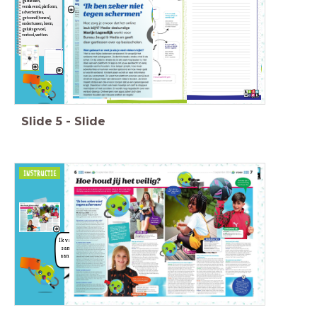
gastlessen,
verslavend, platform,
advertenties,
getoond (tonen),
ondertussen, brein,
geluksgevoel,
verbod, wetten.
Slide
5
-
Slide
Mening
Feit
Controleerbaar.
Wat iemand vindt.
Ik vat de alinea
samen op een
aantekenpagin
a!