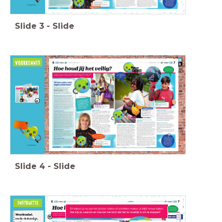
Slide
3
-
Slide
Heb je vragen
als je naar de
tekst kijkt?
Schrijf je vragen
op een post-it
(één vraag per
blaadje) en plak ze
op de
vragenmuur.
Slide
4
-
Slide
Woordenschat:
media-deskundige,