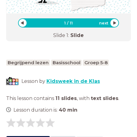
1
/
11
next
Slide
1
:
Slide
Begrijpend lezen
Basisschool
Groep 5-8
Lesson by
Kidsweek in de Klas
This lesson contains
11 slides
,
with
text slides
.
Lesson duration is:
40
min