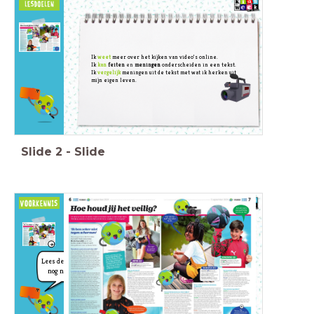
Ik
weet
meer over het kijken van video’s online.
Ik
kan
feiten
en
menin
gen
onderscheiden in een tekst.
Ik
vergelijk
meningen uit de tekst met wat ik herken uit
mijn eigen leven.
Slide
2
-
Slide
Wat is dit voor tekst, waarom denk je dat?
Hoe ga je deze tekst lezen?
Wat valt je op aan de tekst?
Lees de tekst
Wat weet je er al van?
nog niet!