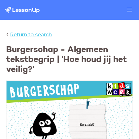
‹
Return to search
Burgerschap - Algemeen
tekstbegrip | 'Hoe houd jij het
veilig?'
Hoe zit dat?