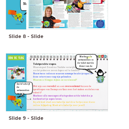
Nu jullie!
Mening
Feit
Controleerbaar.
Wat iemand vindt.
Slide
8
-
Slide
Markeer de
antwoorden in
de tekst met de
Tekstgerichte vragen:
kleur van de
Waarom gaat Zinedine Youtube verwijderen
vraag.
en dat p
roberen zeven dagen vol te houden?
Noem twee redenen waarom sommige
beschrijvingen in
deze interviews vaag zijn
gehouden.
Waarom is filmpjes kijken zo verslavend?
En/of schrijf
Wat zijn een
verschil
en een
overeenkomst
tussen de
de
opvattingen van Demaya en Guus over het maken en delen van
antwoorden
video’s?
op in je
Markeer alle meningen of uitspraken uit de tekst die
je
schrift!
herkent uit je eigen leven.
Bij elk kind staat een kadertje met drie feitjes over
diens
online kijkgedrag. Maak zo’n kadertje over
jezelf.
Slide
9
-
Slide