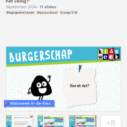
het veilig?'
September 2024
-
11
slides
Begrijpend lezen
Basisschool
Groep 5-8
Kidsweek in de Klas