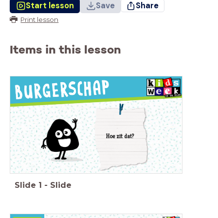
Start lesson
Save
Share
Print lesson
Items in this lesson
Hoe zit dat?
Slide
1
-
Slide