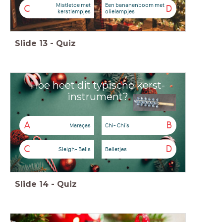
Mistletoe met
Een bananenboom met
C
D
kerstlampjes
olielampjes
Slide
13
-
Quiz
Hoe heet dit typische kerst-
instrument?
A
B
Maraças
Chi- Chi's
C
D
Sleigh- Bells
Belletjes
Slide
14
-
Quiz