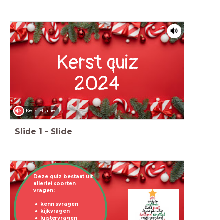
Kerst quiz
2024
Kerst-tune
Slide
1
-
Slide
Deze quiz bestaat uit
allerlei soorten
vragen:
kennisvragen
kijkvragen
luistervragen