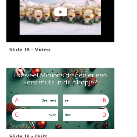
Slide
18
-
Video
Hoeveel Minions dragen er een
kerstmuts in dit filmpje?
A
B
Geen één
één
C
D
twee
drie
Slide
19
-
Quiz