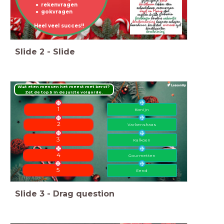
rekenvragen
gokvragen
Heel veel succes!!
Slide
2
-
Slide
Wat eten mensen het meest met kerst?
Zet de top 5 in de juiste volgorde.
1
Konijn
2
Varkenshaas
3
Kalkoen
4
Gourmetten
5
Eend
Slide
3
-
Drag question