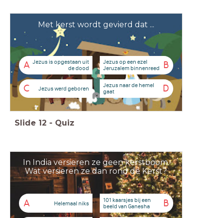
Met kerst wordt gevierd dat ...
Jezus is opgestaan uit
Jezus op een ezel
A
B
de dood
Jeruzalem binnenreed
Jezus naar de hemel
C
D
Jezus werd geboren
gaat
Slide
12
-
Quiz
In India versieren ze geen kerstboom.
Wat versieren ze dan rond de Kerst?
101 kaarsjes bij een
A
B
Helemaal niks
beeld van Ganesha