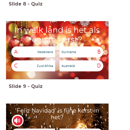
Slide
8
-
Quiz
In welk land is het als
eerste kerst?
A
B
Nederland
Suriname
C
D
Zuid Afrika
Australië
Slide
9
-
Quiz
'Feliz Navidad' is fijne kerst in
het?