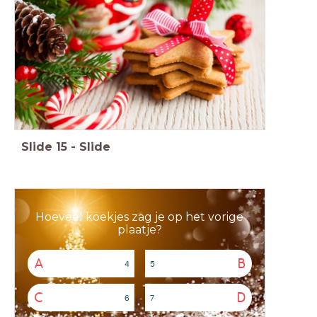
Slide
15
-
Slide
Hoeveel koekjes zag je op het vorige
plaatje?
A
B
4
5
C
D
6
7