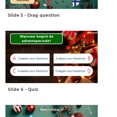
Hyvää joulua
Slide
5
-
Drag question
Wanneer begint de
adventsperiode?
A
B
2 weken voor Kerstmis
3 weken voor Kerstmis
C
D
4 weken voor Kerstmis
5 dagen voor Kerstmis
Slide
6
-
Quiz
Maak de liedjes af!