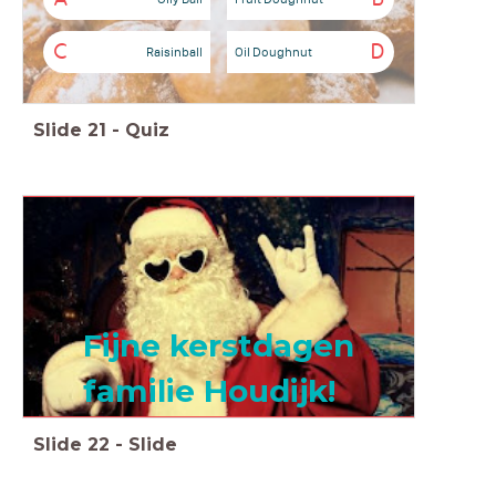
C
D
Raisinball
Oil Doughnut
Slide
21
-
Quiz
Fijne kerstdagen
familie Houdijk!
Slide
22
-
Slide