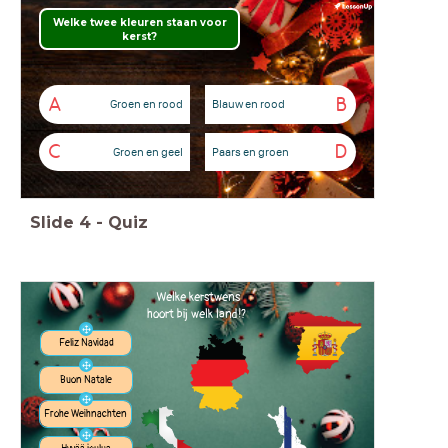
Welke twee kleuren staan voor
kerst?
A
B
Groen en rood
Blauw en rood
C
D
Groen en geel
Paars en groen
Slide
4
-
Quiz
Welke kerstwens
hoort bij welk land!?
Feliz Navidad
Buon Natale
Frohe Weihnachten