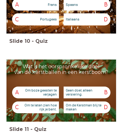
A
B
Frans
Spaans
C
D
Portugees
Italiaans
Slide
10
-
Quiz
Wat is het oorspronkelijke doel
van de kerstballen in een kerstboom?
Om boze geesten te
Geen doel, alleen
A
B
verjagen
versiering.
Om te laten zien hoe
Om de Kerstman blij te
C
D
rijk je bent.
maken
Slide
11
-
Quiz