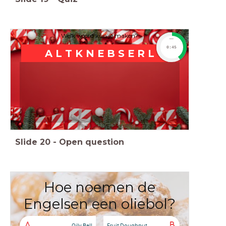
Welk woord kun je maken?
timer
0:45
A L T K N E B S E R L
Slide
20
-
Open question
Hoe noemen de
Engelsen een oliebol?
A
B
Oily Ball
Fruit Doughnut