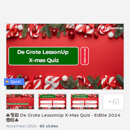
Quiz!
🎄🎅🏻 De Grote LessonUp X-Mas Quiz - Editie 2024
🤶🏻🎄
November 2024
-
65
slides