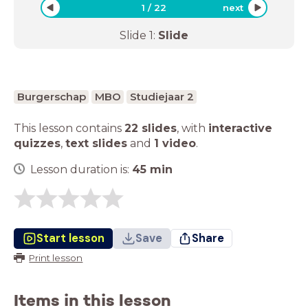
1
/
22
next
Slide
1
:
Slide
Burgerschap
MBO
Studiejaar 2
This lesson contains
22 slides
,
with
interactive
quizzes
,
text slides
and
1 video
.
Lesson duration is:
45
min
Start lesson
Save
Share
Print lesson
Items in this lesson