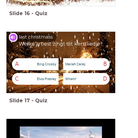
Slide
16
-
Quiz
last christmass
Welke artiest zingt dit kerstliedje?
A
B
Bing Crosby
Mariah Carey
C
D
Elvis Presley
Wham!
Slide
17
-
Quiz