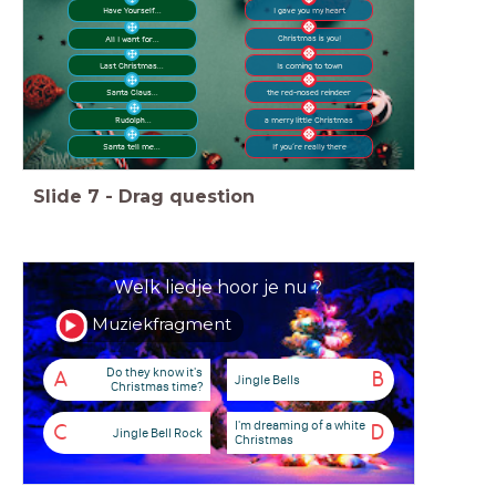
Have Yourself...
I gave you my heart
Christmas is you!
All I want for...
Last Christmas...
Is coming to town
Santa Claus...
the red-nosed reindeer
a merry little Christmas
Rudolph...
Santa tell me...
If you´re really there
Slide
7
-
Drag question
Welk liedje hoor je nu ?
Muziekfragment
Do they know it's
A
B
Jingle Bells
Christmas time?
I'm dreaming of a white
C
D
Jingle Bell Rock
Christmas