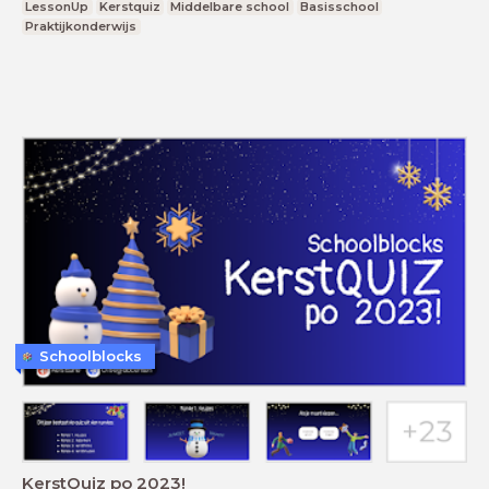
LessonUp
Kerstquiz
Middelbare school
Basisschool
Praktijkonderwijs
Schoolblocks
KerstQuiz po 2023!