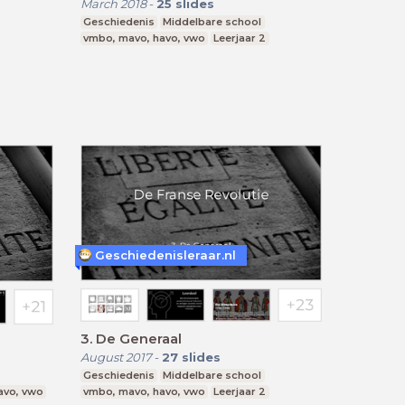
March 2018
-
25
slides
Geschiedenis
Middelbare school
vmbo, mavo, havo, vwo
Leerjaar 2
Geschiedenisleraar.nl
3. De Generaal
August 2017
-
27
slides
Geschiedenis
Middelbare school
avo, vwo
vmbo, mavo, havo, vwo
Leerjaar 2