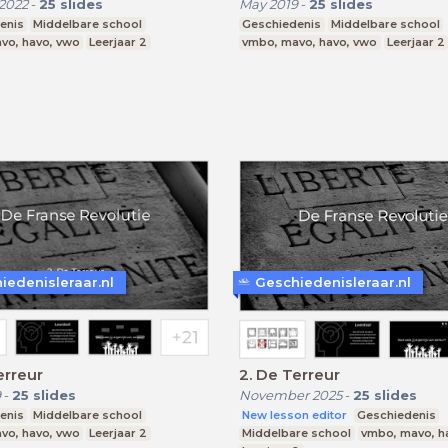
2022
-
25
slides
May 2019
-
25
slides
enis
Middelbare school
Geschiedenis
Middelbare school
vo, havo, vwo
Leerjaar 2
vmbo, mavo, havo, vwo
Leerjaar 2
iedenisleraar.nl
Geschiedenisleraar.nl
erreur
2. De Terreur
9
-
25
slides
November 2025
-
25
slides
enis
Middelbare school
New lesson editor
Geschiedenis
vo, havo, vwo
Leerjaar 2
Middelbare school
vmbo, mavo, h