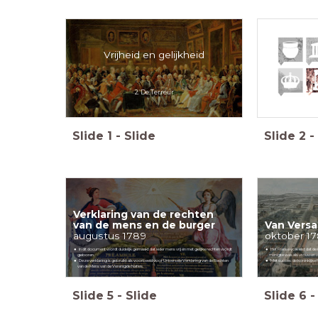
Vrijheid en gelijkheid
2. De Terreur
Slide
1
-
Slide
Slide
2
-
Verklaring van
de rechten
van de mens en de burger
Van Versai
augustus 1789
oktober 1
In dit document wordt duidelijk gemaakt dat ieder mens vrij én met gelijke rechten wordt
Het Franse volk eist dat de
geboren.
menigte was als vrouwen ve
Deze verklaring is gebruikt als voorbeeld voor Universele Verklaring van de Rechten
Met succes: de koninklijke f
van de Mens van de Verenigde Naties.
Slide
5
-
Slide
Slide
6
-