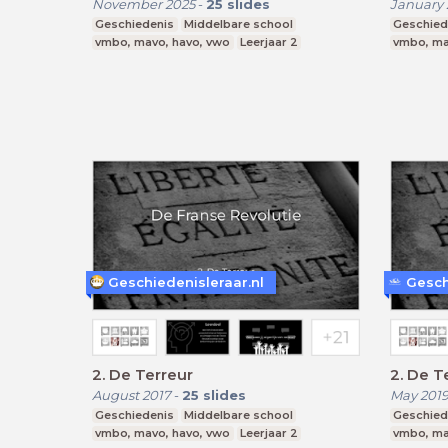
November 2025
-
25
slides
January 
Geschiedenis
Middelbare school
Geschied
vmbo, mavo, havo, vwo
Leerjaar 2
vmbo, ma
Geschiedenisleraar.nl
Gesch
2. De Terreur
2. De T
August 2017
-
25
slides
May 201
Geschiedenis
Middelbare school
Geschied
vmbo, mavo, havo, vwo
Leerjaar 2
vmbo, ma