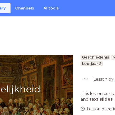
ary
Channels
AI tools
Geschiedenis
M
Leerjaar 2
Lesson by
elijkheid
This lesson cont
and
text slides
.
Lesson duratio