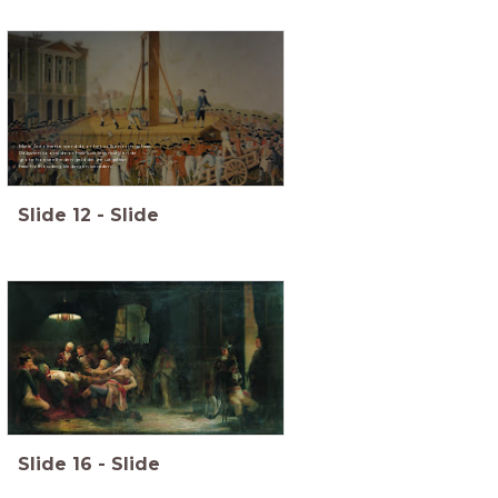
Marie Antoinette werd door het volk enorm gehaat.
Dit kwam vooral door haar luxe levensstijl en de
grote hoeveelheden geld die ze uitgaf aan
haar hofhouding, kleding en sieraden.
Slide
12
-
Slide
Slide
16
-
Slide