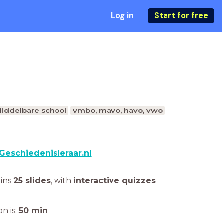
Log in
Start for free
iddelbare school
vmbo, mavo, havo, vwo
Geschiedenisleraar.nl
ains
25 slides
,
with
interactive quizzes
n is:
50
min