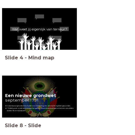
Wat weet jij eigenlijk van terreur?
Slide
4
-
Mind map
Een nieuwe grondwet
september 1791
In de nieuwe grondwet is er plek voor de koning, al is zijn macht erg klein geworden.
Ondertussen zoekt de koning in het geheim steun bij de koningen en keizers van andere
landen: "Kom mij helpen!"
Slide
8
-
Slide