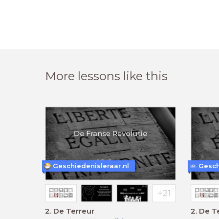
More lessons like this
Geschiedenisleraar.nl
Gesch
2. De Terreur
2. De T