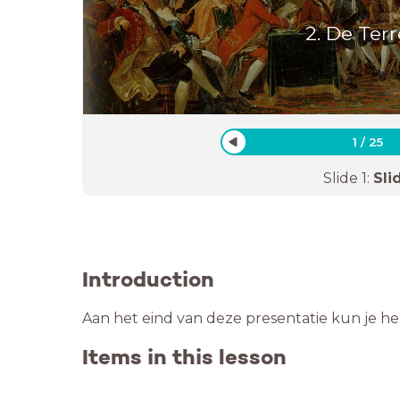
2. De Ter
1
/
25
Slide
1
:
Sli
Introduction
Aan het eind van deze presentatie kun je he
Items in this lesson