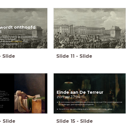
 wordt onthoofd
3
ken de geheime briefwisseling tussen Lodewijk en de
rdelen: "Hoogveraad!"
 veroordeeld en
terechtgesteld
in Parijs.
ningin, Marie Antoinette.
-
Slide
Slide
11
-
Slide
Einde aan De Terreur
 Terreur.
j een groot
ontving hij ook
zomer 1794
kers,
ter, stak hem
s volbracht; het
Er komt steeds meer weerstand tegen Robespierre en in juli 1794 wordt hij, samen met
zijn handlangers, gearresteerd en terechtgesteld.
oord,
ord.
De nacht voor zijn onthoofding, doet hij een mislukte zelfmoordpoging.
-
Slide
Slide
15
-
Slide