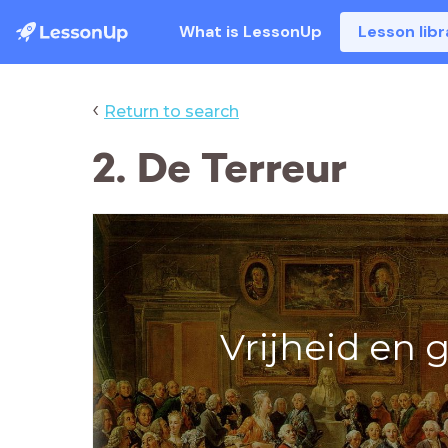
What is LessonUp
Lesson libr
‹
Return to search
2. De Terreur
Vrijheid en g