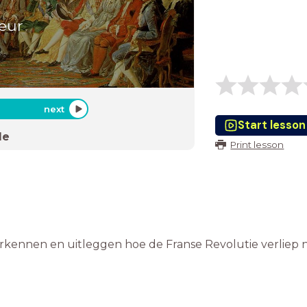
reur
next
Start lesson
de
Print lesson
rkennen en uitleggen hoe de Franse Revolutie verliep n