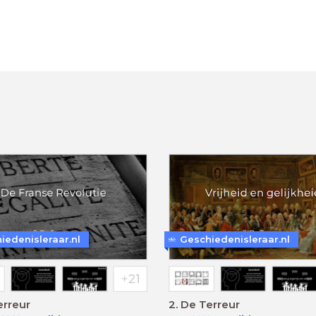
iedenisleraar.nl
Geschiedenisleraar.nl
erreur
2. De Terreur