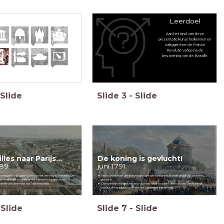
Leerdoel
Aan het eind van deze
presentatie kun je herkennen en
uitleggen hoe de Franse
Revolutie verliep na de
bestorming van de Bastille.
Slide
Slide
3
-
Slide
lles naar Parijs...
De koning is gevlucht!
789
juni 1791
 koning in Parijs gaat wonen, en niet ver weg in Versailles. De
Het is wel duidelijk dat de koning nog maar weinig macht heeft
en dat zijn positie in
rkleed in de hoop dat er niet op hen werd geschoten.
gevaar is.
amilie verhuisde naar het Tuilerieënpaleis.
De koninklijke familie besluit te vluchten, maar worden in het noorden van Frankrijk
betrapt en teruggebracht naar het Tuilerieënpaleis in Parijs.
Slide
Slide
7
-
Slide