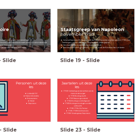
oire
Staatsgreep van Napoleon
november 1799
e burgeroorlog, willen de Fransen rust.
Generaal Napoleon Bonaparte heeft de Franse Republiek al eerder gered: in 1795, toen
'Directie'), van 5 directeuren heeft echter vooral te maken met
aanhangers van de overleden koning de macht wilden grijpen.
n is erg zwak.
Hij is klaar met de zwakke Directoire en zet hen af.
n dat één man het land gaat redden...
Napoleon benoemt zichzelf tot
consul
. Net zoals de Romeinen dat ooit deden.
-
Slide
Slide
19
-
Slide
Personen uit deze
Jaartallen uit deze
les
les
1789: Verklaring van de rechten van de
Lodewijk XVI
mens en de burger
Marie-Antoinette
1791: Koning vlucht
Robespierre
1791: Nieuwe grondwet
Marat
1792: Koning wordt afgezet
Napoleon
1793: Koning en koningin worden
onthoofd
1793-1794: De Terreur
1795-1799: De Directoire
1799: Staatsgreep Napoleon
-
Slide
Slide
23
-
Slide