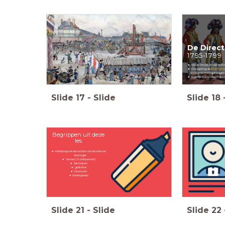
De Direct
1795-1799
Na De Terreur, en een kort
De regering, de
Directoire
(
economische tegenslagen e
Eigenlijk hopen veel Franse
Slide
17
-
Slide
Slide
18
Begrippen uit deze
les
Verklaring van de rechten van de mens en
de burger
Terreur (Schrikbewind)
Jakobijnen
guillotine
Directoire
staatsgreep
Slide
21
-
Slide
Slide
22