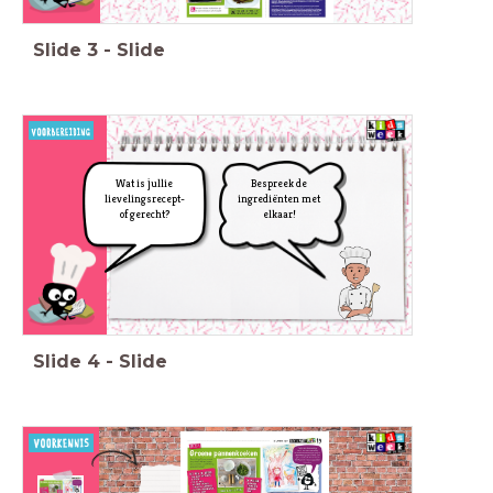
Slide
3
-
Slide
Wat is jullie
Bespreek de
lievelingsrecept-
ingrediënten met
of gerecht?
elkaar!
Slide
4
-
Slide