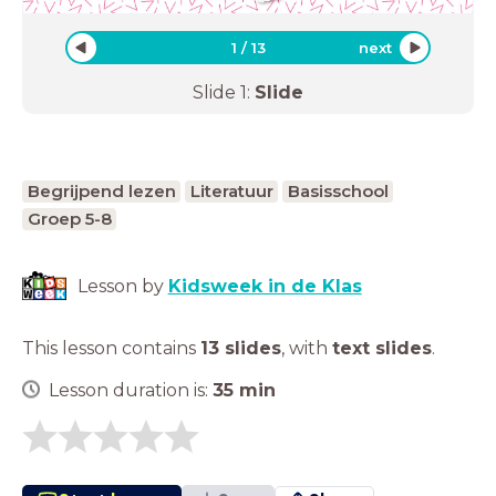
1
/
13
next
Slide
1
:
Slide
Begrijpend lezen
Literatuur
Basisschool
Groep 5-8
Lesson by
Kidsweek in de Klas
This lesson contains
13 slides
,
with
text slides
.
Lesson duration is:
35
min