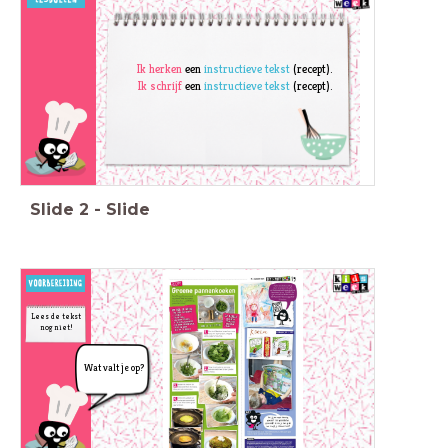
Ik herken
een
instructieve tekst
(recept).
Ik schrijf
een
instructieve tekst
(recept).
Slide
2
-
Slide
Lees de tekst
nog niet!
Wat valt je op?