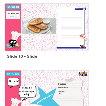
We doen het
samen
.
Slide
10
-
Slide
Nu jullie!
Ingrediënten:
Pak jullie
Benodigdheden:
aantekeningen
Werkwijze:
Stap 1:
wentelteefjes!
erbij!