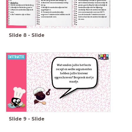
ei
dat het deeg om het hele worstje zit.
een kommetje. Een niet te groot en een
Werkwijze:
4. Breek het ei in een kommetje en klop
niet te klein kommetje. Gewoon eentje die
1. Rol de worstjes in de bladerdeeg
het op.
precies goed is. Klop het eitje en bestrijk de
2. Bestrijk de bladerdeeg met ei
5. Bestrijk de worstenbroodjes met het
worstenbroodjes met het slijmerige
3. Plaats de worstenbroodjes in de
opgeklopte ei.
eierdrabje. Plaats de worsten-broodjes in
oven
6. Verwarm de worstenbroodjes
een voorverwarmde oven van 180°C.
4. Na 7 minuten zijn ze klaar
ongeveer 7 minuten in het midden van de
Lees de komende 7 minuten een mooi
voorverwarmde oven.
boek en haal dan de worsten-broodjes uit
de oven.
Slide
8
-
Slide
Wat vonden jullie het beste
recept en welke argumenten
hebben jullie hiervoor
opgeschreven? Bespreek met je
maatje.
Slide
9
-
Slide