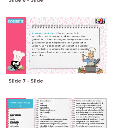
Slide
6
-
Slide
Instructieteksten
zijn stappen die je
vertellen
hoe je iets moet doen. Ze worden
gebruikt in
handleidingen, recepten en andere
gidsen om je
te helpen een taak goed uit te
voeren. Een goede
instructietekst is duidelijk
en makkelijk te volgen. Het
gebruikt simpele
woorden en laat je stap voor stap zien
wat je
moet doen.
Slide
7
-
Slide
Benodigdheden:
Dit is het allerlekkerste recept voor de
worstenbroodje
oven
meest sublieme worstenbroodjes.. Pak de
s
bakkwastje
worstjes erbij, ook wel knakworstjes of
Ingrediënten:
hotdogs genoemd. Best gek, hotdogs,
8 plakken bladerdeeg
alsof een broodje hete hond lekker is. Wat
8 knakworstjes
je van bladerdeeg moet weten, is dat het
Benodigdheden:
1 ei
vaak bevroren is. Dus die plakken moet je
oven
Werkwijze:
eerst met heel veel liefde en geduld
kwastje
1. Laat de plakken bladerdeeg ontdooien.
ontdooien. Plaats de worstjes met gevoel
Ingrediënten:
2. Verwarm de oven voor op 180°C.
voor perfectie in het midden van de
bladerdeeg
3. Als het bladerdeeg ontdooid is, rol je in
plakjes bladerdeeg . Vouw de plakjes dicht.
knakworstjes
ieder plakje bladerdeeg een worstje. Zorg
Pak het eitje erbij en breek deze boven