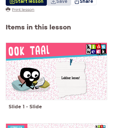
Start lesson
Save
Share
Print lesson
Items in this lesson
Lekker lezen!
Slide
1
-
Slide