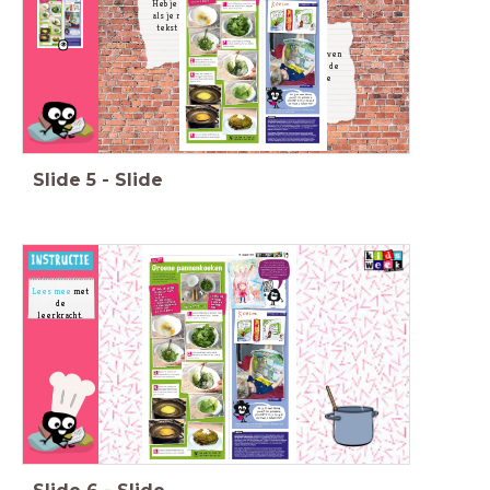
Heb je vragen
als je naar de
tekst kijkt?
Schrijf ze boven
of onderaan de
tekst in de
kantlijn.
Slide
5
-
Slide
Lees mee
met
de
leerkracht.