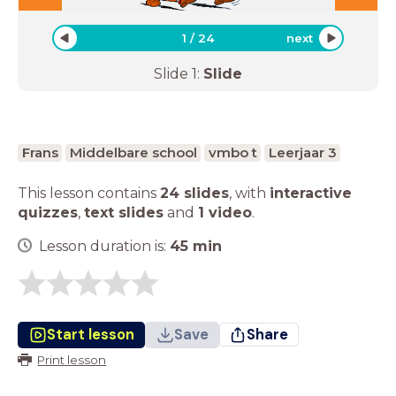
1
/
24
next
Slide
1
:
Slide
Frans
Middelbare school
vmbo t
Leerjaar 3
This lesson contains
24 slides
,
with
interactive
quizzes
,
text slides
and
1 video
.
Lesson duration is:
45
min
Start lesson
Save
Share
Print lesson