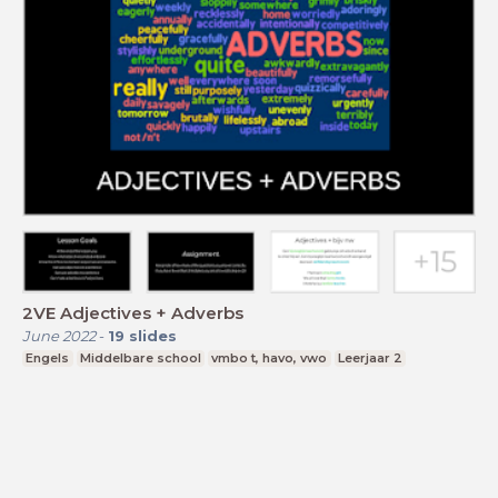
2VE Adjectives + Adverbs
June 2022
-
19
slides
Engels
Middelbare school
vmbo t, havo, vwo
Leerjaar 2