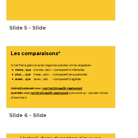
Slide
5
-
Slide
Les comparaisons*
In het Frans gebruik je de volgende woorden om te vergelijken:
moins... que
(minder...dan) - (comparatif d'infériorité)
plus...... que
(meer....dan) - (comparatif de supériorité)
aussi.... que
(even....als) - (comparatif d'égalité)
moins/plus/aussi
staan
voor het bijvoeglijk naamwoord
que=dan
staat
na het bijvoeglijk naamwoord
,que wordt qu' voor een klinker
of stomme h
Slide
6
-
Slide