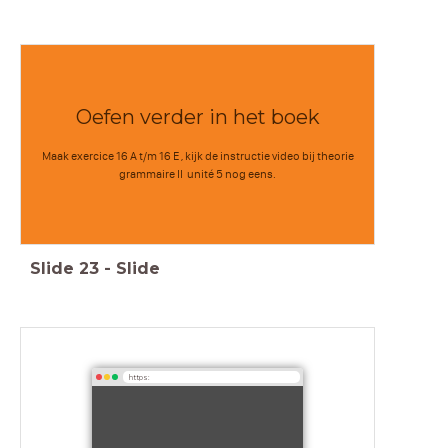
Oefen verder in het boek
Maak exercice 16 A t/m 16 E , kijk de instructie video bij theorie
grammaire II unité 5 nog eens.
Slide
23
-
Slide
https: