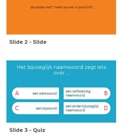
de slides met * neem je over in je schrift
Slide
2
-
Slide
Het bijvoeglijk naamwoord zegt iets
over ...
een zelfstandig
A
B
een werkwoord
naamwoord
een ander bijvoeglijk
C
D
een bijwoord
naamwoord
Slide
3
-
Quiz