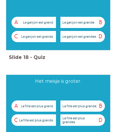
A
B
Le garçon est grand.
Le garçon est grande.
C
D
Le garçon est grands.
Le garçon est grandes.
Slide
18
-
Quiz
Het meisje is groter.
A
B
La fille est plus grand.
La fille est plus grande.
La fille est plus
C
D
La fille est plus grands.
grandes.