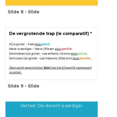
Slide
8
-
Slide
De vergrotende trap (le comparatif) *
Hij is groter. - Il est
plus
grand
.
Marie is aardiger. - Marie / Elle est
plus
gentille
.
De kinderen zijn groter. - Les enfants / Ils sont
plus
grands
.
De huizen zijn groter. - Les maisons / Elles sont
plus
grandes
.
Deze wordt gevormd door
'plus'
voor het bijvoeglijk naamwoord
te zetten.
Slide
9
-
Slide
Vertaal: Die docent is aardiger