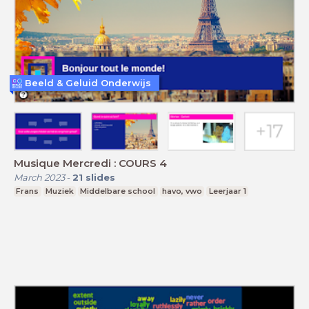
Beeld & Geluid Onderwijs
Musique Mercredi : COURS 4
March 2023
-
21
slides
Frans
Muziek
Middelbare school
havo, vwo
Leerjaar 1