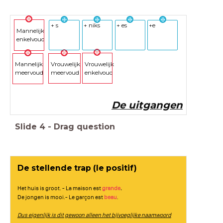
+ s
+ niks
+ es
+e
Mannelijk
enkelvoud
Vrouwelijk
Vrouwelijk
Mannelijk
meervoud
enkelvoud
meervoud
De uitgangen
Slide
4
-
Drag question
De stellende trap (le positif)
Het huis is groot. - La maison est
grande
.
De jongen is mooi.- Le garçon est
beau
.
Dus eigenlijk is dit gewoon alleen het bijvoeglijke naamwoord