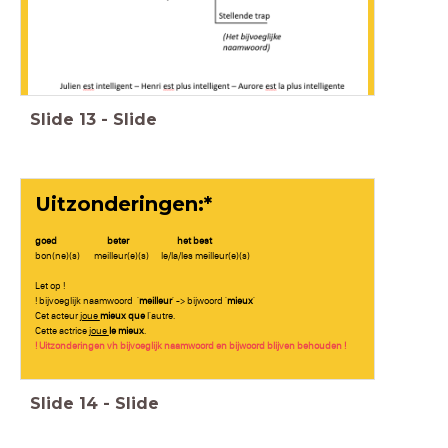
Slide
13
-
Slide
Uitzonderingen:*
goed beter het best
bon(ne)(s) meilleur(e)(s) le/la/les meilleur(e)(s)
Let op !
! bijvoeglijk naamwoord '
meilleur
' -> bijwoord '
mieux
'
Cet acteur
joue
mieux que
l'autre.
Cette actrice
joue
le mieux
.
! Uitzonderingen vh bijvoeglijk naamwoord en bijwoord blijven behouden !
Slide
14
-
Slide