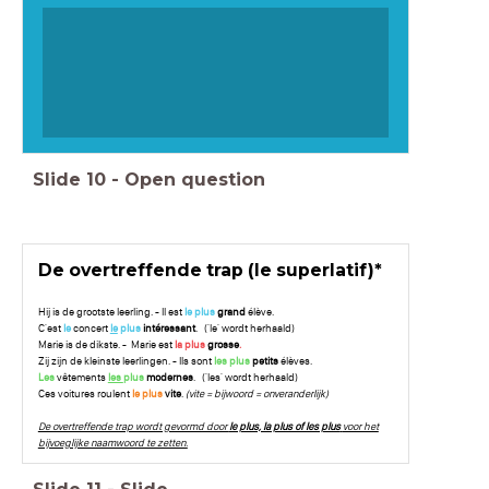
Slide
10
-
Open question
De overtreffende trap (le superlatif)*
Hij is de grootste leerling. - Il est
le plus
grand
élève.
C'est
le
concert
le
plus
intéressant
. ('le' wordt herhaald)
Marie is de dikste. - Marie est
la plus
grosse
.
Zij zijn de kleinste leerlingen. - Ils sont
les plus
petits
élèves.
Les
vêtements
les
plus
modernes
. ('les' wordt herhaald)
Ces voitures roulent
le plus
vite
.
(vite = bijwoord = onveranderlijk)
De overtreffende trap wordt gevormd door
le plus, la plus of les plus
voor het
bijvoeglijke naamwoord te zetten.