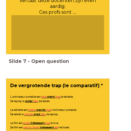
Vertaal: deze docenten zijn even
aardig;
Ces profs sont ....
Slide
7
-
Open question
De vergrotende trap (le comparatif) *
L'ordinateur portable est
plus
grand
que
la tablette.
De laptop is
groter
dan
de tablet.
La tablette est
moins
grande
que
l'ordinateur portable.
De tablet is
minder
groot
dan
de laptop.
Le film est
aussi
intéressant
que
le livre.
De film est
net zo / even
interessant
als
het boek.