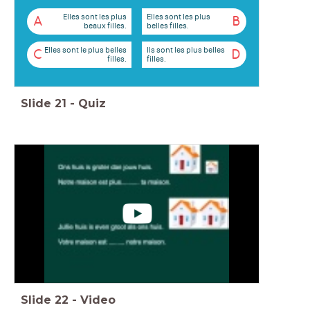
Elles sont les plus
Elles sont les plus
A
B
beaux filles.
belles filles.
Elles sont le plus belles
Ils sont les plus belles
C
D
filles.
filles.
Slide
21
-
Quiz
Slide
22
-
Video