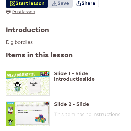
Start lesson
Save
Share
Print lesson
Introduction
Digibordles
Items in this lesson
Slide
1
-
Slide
Introductieslide
Begrijp ik de
tekst?
Slide
2
-
Slide
Ik herken
signaalwoorden
van
middel-doel
en
begrijp het verband.
This item has no instructions