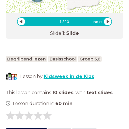
1
/
10
next
Slide
1
:
Slide
Begrijpend lezen
Basisschool
Groep 5,6
Lesson by
Kidsweek in de Klas
This lesson contains
10 slides
,
with
text slides
.
Lesson duration is:
60
min