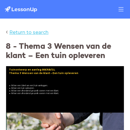
‹
Return to search
8 - Thema 3 Wensen van de
klant – Een tuin opleveren
Tuinontwerp en aanleg BB/KB/GL
Thema 3 Wensen van de klant
– Een tuin opleveren
Ik kan een (deel van een) tuin aanleggen.
Ik kan een tuin opleveren.
Ik kan een afrondend gesprek voeren met een klant.
Ik kan een afrondend gesprek voeren met een klant.