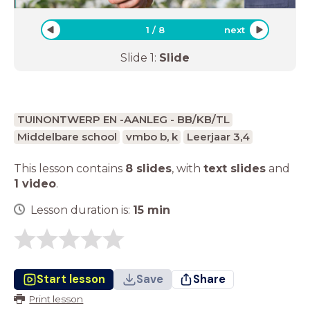
1
/
8
next
Slide
1
:
Slide
TUINONTWERP EN -AANLEG - BB/KB/TL
Middelbare school
vmbo b, k
Leerjaar 3,4
This lesson contains
8 slides
,
with
text slides
and
1 video
.
Lesson duration is:
15
min
Start lesson
Save
Share
Print lesson