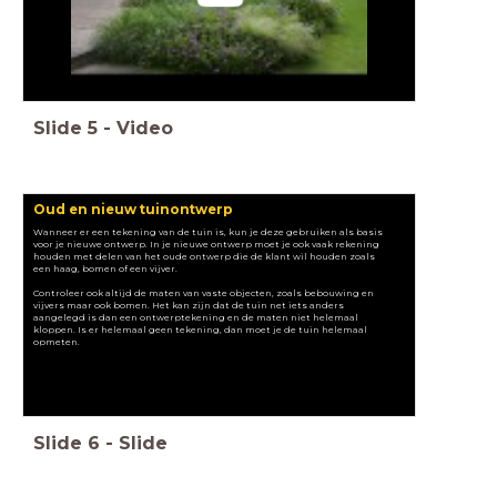
Slide
5
-
Video
Oud en nieuw tuinontwerp
Wanneer er een tekening van de tuin is, kun je deze gebruiken als basis
voor je nieuwe ontwerp. In je nieuwe ontwerp moet je ook vaak rekening
houden met delen van het oude ontwerp die de klant wil houden zoals
een haag, bomen of een vijver.
Controleer ook altijd de maten van vaste objecten, zoals bebouwing en
vijvers maar ook bomen. Het kan zijn dat de tuin net iets anders
aangelegd is dan een ontwerptekening en de maten niet helemaal
kloppen. Is er helemaal geen tekening, dan moet je de tuin helemaal
opmeten.
Slide
6
-
Slide