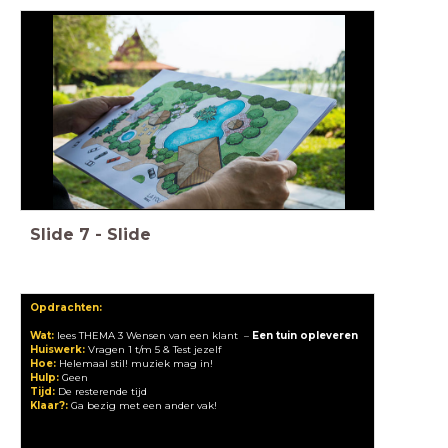
Slide
7
-
Slide
Opdrachten:
Wat:
lees THEMA 3 Wensen van een klant –
Een tuin opleveren
Huiswerk:
Vragen 1 t/m 5 & Test jezelf
Hoe:
Helemaal stil! muziek mag in!
Hulp:
Geen
Tijd:
De resterende tijd
Klaar?:
Ga bezig met een ander vak!