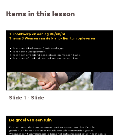
Items in this lesson
Tuinontwerp en aanleg BB/KB/GL
Thema 3 Wensen van de klant
– Een tuin opleveren
Ik kan een (deel van een) tuin aanleggen.
Ik kan een tuin opleveren.
Ik kan een afrondend gesprek voeren met een klant.
Ik kan een afrondend gesprek voeren met een klant.
Slide
1
-
Slide
De groei van een tuin
Een tuin verandert langzaam en moet volwassen worden. Door het
groeien van bomen ontstaat schaduw en planten worden groter.
Wanneer een tuin volgroeid is, komt het ontwerp goed tot zijn recht en is