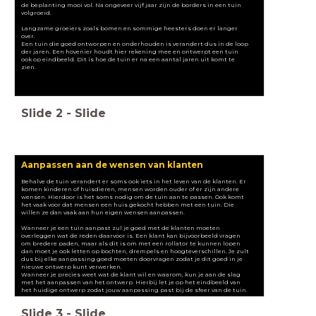
de beplanting mooi vol. Na ongeveer vijf jaar zijn de borders in een tuin
volgroeid.
Langzame groeiers zoals bomen en sommige heesters doen er langer
over.
Een tuin die goed ontworpen en onderhouden is verandert dus in de loop
der jaren. Een hovenier houdt hier rekening mee en ontwerpt een tuin
ook op eindbeeld. Dit is hoe de tuin er na een aantal jaren uit komt te
zien.
Slide
2
-
Slide
Aanpassen aan de wensen van klanten
Behalve de tuin verandert er soms ook iets in het leven van de klanten. Er
komen kinderen of huisdieren, mensen worden ouder of er zijn andere
wensen. Hierdoor is het soms nodig om de tuin aan te passen. Ook komt
het vaak voor dat mensen een huis gekocht hebben met een tuin. Die
willen ze dan vaak aan hun eigen wensen aanpassen.
Wanneer je een tuin aanpast zul je goed met de klanten moeten
overleggen wat de reden daarvoor is. Een klant kan bijvoorbeeld vragen
om bredere paden, maar als dit is om met een rollator te kunnen lopen
dan moet je ook letten op bochten, drempels en hoogteverschillen. Je zult
dus bij elke aanpassing goed moeten doorvragen zodat je dit goed in je
nieuwe ontwerp kunt verwerken.
Wanneer je precies weet wat de klant wil en waarom, kun je aan de slag
met het aanpassen van het ontwerp. Hierbij let je op het eindbeeld van
het huidige ontwerp zodat jouw aanpassing past bij de sfeer van de tuin.
Slide
3
-
Slide