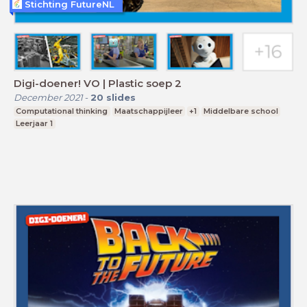
Stichting FutureNL
Digi-doener! VO | Plastic soep 2
December 2021
-
20
slides
Computational thinking
Maatschappijleer
+1
Middelbare school
Leerjaar 1