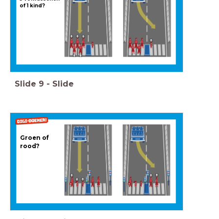
of 1 kind?
Slide
9
-
Slide
Groen of
rood?