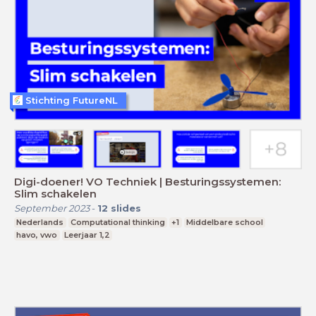
Stichting FutureNL
Digi-doener! VO Techniek | Besturingssystemen:
Slim schakelen
September 2023
-
12
slides
Nederlands
Computational thinking
+1
Middelbare school
havo, vwo
Leerjaar 1,2