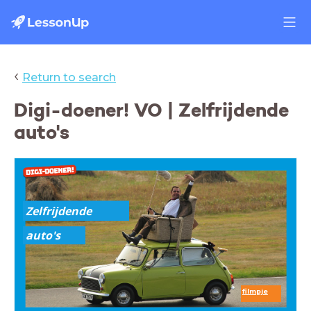
‹
Return to search
Digi-doener! VO | Zelfrijdende
auto's
Zelfrijdende
auto's
filmpje