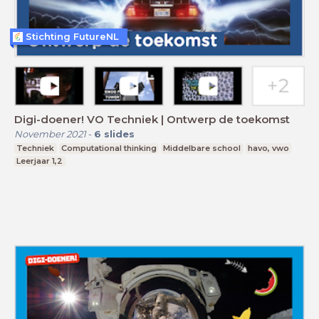
Stichting FutureNL
Digi-doener! VO Techniek | Ontwerp de toekomst
November 2021
-
6
slides
Techniek
Computational thinking
Middelbare school
havo, vwo
Leerjaar 1,2