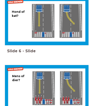
Hond of
kat?
Slide
6
-
Slide
Mens of
dier?