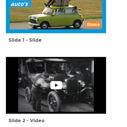
auto's
filmpje
Slide
1
-
Slide
Slide
2
-
Video