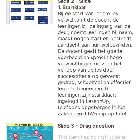
Slide
2
-
Slide
1. Startklaar
Bij de start van iedere les
verwelkomt de docent de
leerlingen bij de ingang van de
deur, noemt leerlingen bij naam,
maakt oogcontact en besteedt
aandacht aan hun welbevinden.
De docent geeft het goede
voorbeeld en spreekt hoge
verwachtingen uit voor het
verloop van de les door
succescriteria op gewenst
gedrag, schooltaal en effectief
leren te benoemen. De
leerlingen zijn startklaar:
ingelogd in LessonUp,
telefoons opgeborgen in het
Zakkie, en JdW-map op tafel.
Slide
3
-
Drag question
Welk woord past in de zin?
titel
bladzijdes
gelezen
hoofdpersoon
schrijver
We hebben samen een boek ____________.
This item has no instructions
De ___________ van dat boek was Omar en Luka.
Het boek gaat over Omar. Hij is de _____________.