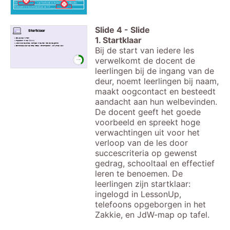
De ____________ van het boek is Anne van der Moolen.
Het heeft 23 hoofdstukken en 53 ___________.
Slide
4
-
Slide
Startklaar
1. Startklaar
Op je plek zitten
Telefoon in het
Zakkie
Jas over de stoel, oortjes in de tas, tas op de grond
Schoolspullen op tafel: Boek, Chromebook, JdW-map, etui
Bij de start van iedere les
verwelkomt de docent de
timer
3:00
leerlingen bij de ingang van de
deur, noemt leerlingen bij naam,
maakt oogcontact en besteedt
aandacht aan hun welbevinden.
De docent geeft het goede
voorbeeld en spreekt hoge
verwachtingen uit voor het
verloop van de les door
succescriteria op gewenst
gedrag, schooltaal en effectief
leren te benoemen. De
leerlingen zijn startklaar:
ingelogd in LessonUp,
telefoons opgeborgen in het
Zakkie, en JdW-map op tafel.