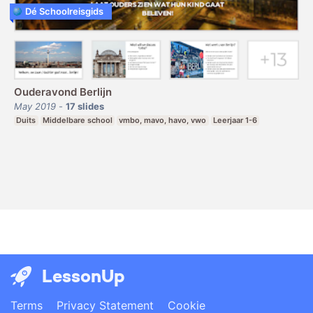
Dé Schoolreisgids
Ouderavond Berlijn
May 2019
-
17
slides
Duits
Middelbare school
vmbo, mavo, havo, vwo
Leerjaar 1-6
LessonUp
Terms
Privacy Statement
Cookie