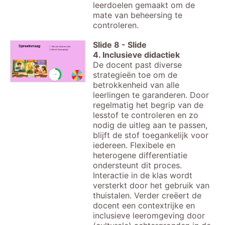
leerdoelen gemaakt om de
mate van beheersing te
controleren.
Slide
8
-
Slide
Spreekvraag
1. Wie zijn Omar en Luka
2. Wat wil Omar graag?
4. Inclusieve didactiek
De docent past diverse
strategieën toe om de
timer
1:00
betrokkenheid van alle
leerlingen te garanderen. Door
regelmatig het begrip van de
lesstof te controleren en zo
nodig de uitleg aan te passen,
blijft de stof toegankelijk voor
iedereen. Flexibele en
heterogene differentiatie
ondersteunt dit proces.
Interactie in de klas wordt
versterkt door het gebruik van
thuistalen. Verder creëert de
docent een contextrijke en
inclusieve leeromgeving door