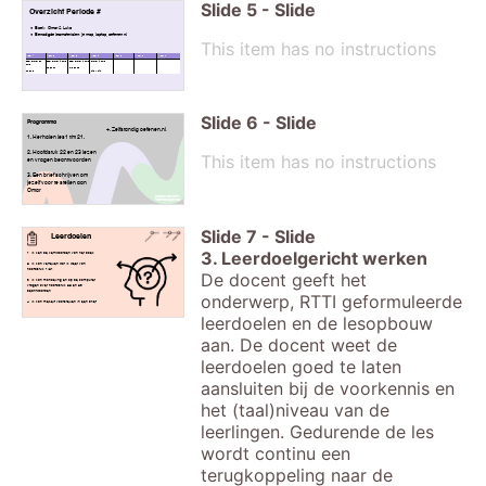
Slide
5
-
Slide
Overzicht Periode #
Boek: Omar & Luka
Benodigde lesmaterialen: je map, laptop, oefenen.nl
This item has no instructions
Week 1
Week 2
Week 3
Week 4
Week 5
Week 6
Week 7
boek Omar en
boek Omar & Luka
boek Omar & Luka
Omar & Luka
Luka
H6 en H7
H 8 en H9
H4 en 5
H10 - H14
Slide
6
-
Slide
Programma
+. Zelfstandig oefenen.nl
1. Herhalen les1 t/m 21.
2. Hoofdstuk 22 en 23 lezen
This item has no instructions
en vragen beantwoorden
3. Een brief schrijven om
jezelf voor te stellen aan
Omar
Slide
7
-
Slide
Leerdoelen
3. Leerdoelgericht werken
1. Ik ken de kernwoorden van het boek.
2. Ik kan vertellen wat ik weet van
hoofdstuk 1/21
De docent geeft het
3. Ik kan mondeling en op de computer
vragen over hoofdstuk 22 en 23
beantwoorden.
onderwerp, RTTI geformuleerde
4. Ik kan mezelf voorstellen in een brief.
leerdoelen en de lesopbouw
aan. De docent weet de
leerdoelen goed te laten
aansluiten bij de voorkennis en
het (taal)niveau van de
leerlingen. Gedurende de les
wordt continu een
terugkoppeling naar de