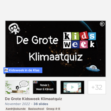
Kidsweek in de Klas
De Grote Kidsweek Klimaatquiz
November 2022
-
36
slides
Aardrijkskunde
Basisschool
Groep 4-8