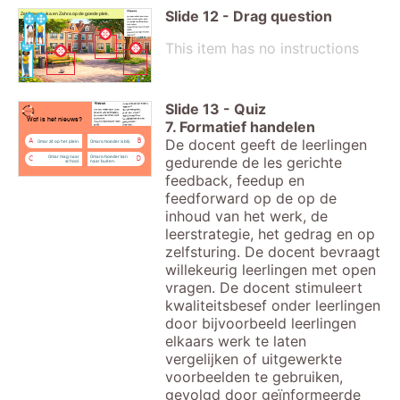
Slide
12
-
Drag question
Zet Omar, Luka en Zahra op de goede plek.
This item has no instructions
Slide
13
-
Quiz
Wat is het nieuws?
7. Formatief handelen
De docent geeft de leerlingen
A
B
Omar zit op het plein.
Omars moeder is blij.
Omar mag naar
Omars moeder kan
gedurende de les gerichte
C
D
school.
naar buiten.
feedback, feedup en
feedforward op de op de
inhoud van het werk, de
leerstrategie, het gedrag en op
zelfsturing. De docent bevraagt
willekeurig leerlingen met open
vragen. De docent stimuleert
kwaliteitsbesef onder leerlingen
door bijvoorbeeld leerlingen
elkaars werk te laten
vergelijken of uitgewerkte
voorbeelden te gebruiken,
gevolgd door geïnformeerde