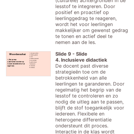
(culturele) achtergronden in de
lesstof te integreren. Door
positief en proactief op
leerlinggedrag te reageren,
wordt het voor leerlingen
makkelijker om gewenst gedrag
te tonen en actief deel te
nemen aan de les.
Slide
9
-
Slide
1. een paar weken
Woordenschat
2. hebben gebeld
3. echt
4. Inclusieve didactiek
4. hebben gemaakt
1. Pak je map
5. de schouder
2. Schrijf de woorden op.
6. gefeliciteerd
De docent past diverse
3. Zoek de betekenis in je
7. dankjewel
eigen taal.
8. natuurlijk
9. eindelijk
strategieën toe om de
betrokkenheid van alle
leerlingen te garanderen. Door
regelmatig het begrip van de
lesstof te controleren en zo
nodig de uitleg aan te passen,
blijft de stof toegankelijk voor
iedereen. Flexibele en
heterogene differentiatie
ondersteunt dit proces.
Interactie in de klas wordt