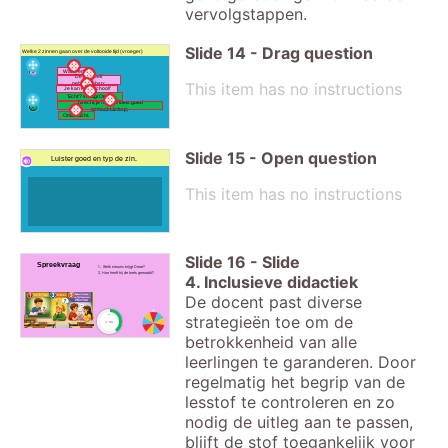
vervolgstappen.
Slide
14
-
Drag question
Welke 2 zinnen gaan over de voltooide tijd (vroeger)
Wat is er?
De ISK heeft
This item has no instructions
gebeld.&nbsp;
Je kan naar school!'
'Echt'? vraagt Omar.
Ja echt, je hebt de toets goed
gemaakt.&nbsp;
Omar lacht.
Slide
15
-
Open question
Luister goed en typ de zin.
This item has no instructions
Slide
16
-
Slide
Spreekvraag
1. Welk nieuws krijgt Omar?
2. Hoe heeft hij de toets gemaakt?
4. Inclusieve didactiek
De docent past diverse
strategieën toe om de
timer
1:00
betrokkenheid van alle
leerlingen te garanderen. Door
regelmatig het begrip van de
lesstof te controleren en zo
nodig de uitleg aan te passen,
blijft de stof toegankelijk voor