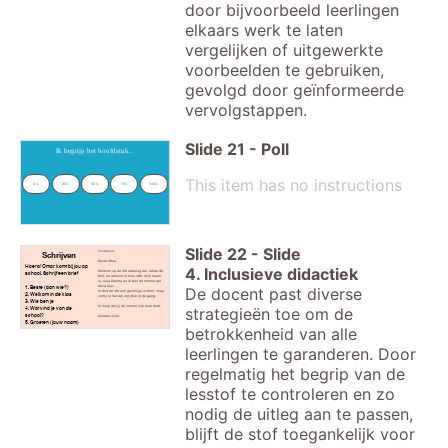
door bijvoorbeeld leerlingen
elkaars werk te laten
vergelijken of uitgewerkte
voorbeelden te gebruiken,
gevolgd door geïnformeerde
vervolgstappen.
Slide
21
-
Poll
Ik begrijp het hoofdstuk..
This item has no instructions
0 %
25%
50 %
75%
100%
Slide
22
-
Slide
Voorbeeld:
Schrijven
Beste Omar,
Hoera! Omar komt bij jou op
4. Inclusieve didactiek
Welkom op de ISK afdeling van Johan de
school. Schrijf een brief
Witt, en welkom in klas VBK. Mijn naam
is Julia Douma en ik ben de mentor van
De docent past diverse
1. Beste (aan wie?)
deze klas.
Ik vind de ISK een gezellige school, maar
2. Welkom in de klas
soms is het wel erg druk in de gang.
3. Wie ben je
strategieën toe om de
Ik hoop dat jij de school ook leuk vindt.
4. Wat vind je van de
school?
Groeten Julia
5. Groeten (jouw naam)
betrokkenheid van alle
leerlingen te garanderen. Door
regelmatig het begrip van de
lesstof te controleren en zo
nodig de uitleg aan te passen,
blijft de stof toegankelijk voor