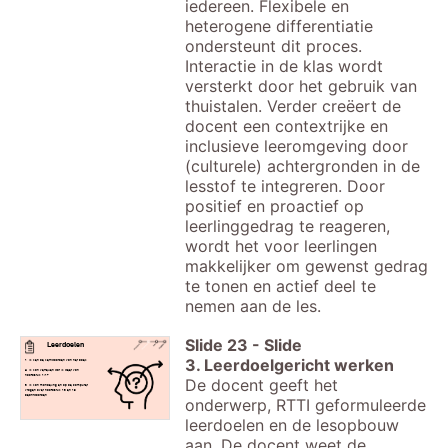
iedereen. Flexibele en
heterogene differentiatie
ondersteunt dit proces.
Interactie in de klas wordt
versterkt door het gebruik van
thuistalen. Verder creëert de
docent een contextrijke en
inclusieve leeromgeving door
(culturele) achtergronden in de
lesstof te integreren. Door
positief en proactief op
leerlinggedrag te reageren,
wordt het voor leerlingen
makkelijker om gewenst gedrag
te tonen en actief deel te
nemen aan de les.
Slide
23
-
Slide
Leerdoelen
3. Leerdoelgericht werken
1. Ik ken de kernwoorden van het boek.
2. Ik kan vertellen wat ik weet van
hoofdstuk 1/17
De docent geeft het
3. Ik kan mondeling en op de computer
vragen over hoofdstuk 18 en 19
beantwoorden.
onderwerp, RTTI geformuleerde
leerdoelen en de lesopbouw
aan. De docent weet de