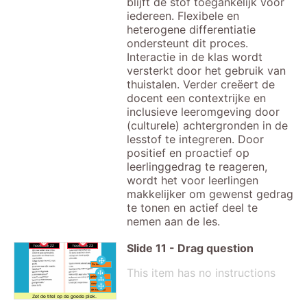
blijft de stof toegankelijk voor
iedereen. Flexibele en
heterogene differentiatie
ondersteunt dit proces.
Interactie in de klas wordt
versterkt door het gebruik van
thuistalen. Verder creëert de
docent een contextrijke en
inclusieve leeromgeving door
(culturele) achtergronden in de
lesstof te integreren. Door
positief en proactief op
leerlinggedrag te reageren,
wordt het voor leerlingen
makkelijker om gewenst gedrag
te tonen en actief deel te
nemen aan de les.
Slide
11
-
Drag question
hoofdstuk 22
hoofdstuk 23
De toets
This item has no instructions
gefeliciteerd
nieuws
de wachtlijst
Zet de titel op de goede plek.