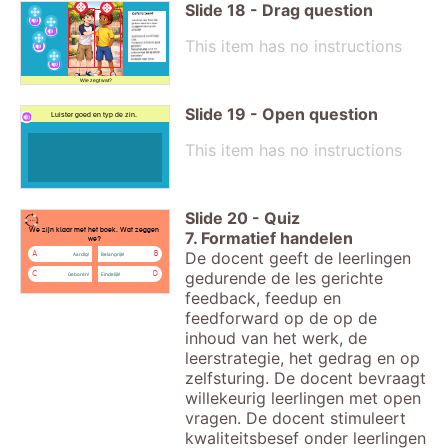
Slide
18
-
Drag question
This item has no instructions
Wie zegt wat?
Slide
19
-
Open question
Luister goed en typ de zin.
This item has no instructions
Slide
20
-
Quiz
We zijn klaar met het boek. Wat zeggen
7. Formatief handelen
we?
De docent geeft de leerlingen
A
B
Aardig!
Belangrijk!
gedurende de les gerichte
C
D
Geboren!
Eindelijk!
feedback, feedup en
feedforward op de op de
inhoud van het werk, de
leerstrategie, het gedrag en op
zelfsturing. De docent bevraagt
willekeurig leerlingen met open
vragen. De docent stimuleert
kwaliteitsbesef onder leerlingen