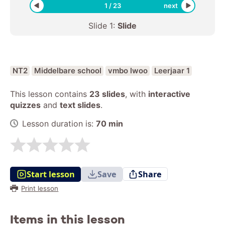
1
/
23
next
Slide
1
:
Slide
NT2
Middelbare school
vmbo lwoo
Leerjaar 1
This lesson contains
23 slides
,
with
interactive
quizzes
and
text slides
.
Lesson duration is:
70
min
Start lesson
Save
Share
Print lesson
Items in this lesson