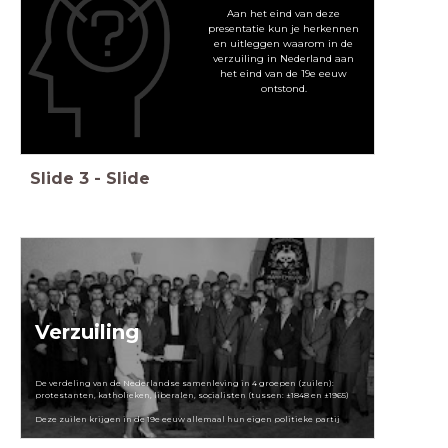
Aan het eind van deze
presentatie kun je herkennen
en uitleggen waarom in de
verzuiling in Nederland aan
het eind van de 19e eeuw
ontstond.
Slide
3
-
Slide
Verzuiling
De verdeling van de Nederlandse samenleving in 4 groepen (zuilen):
protestanten, katholieken, liberalen, socialisten (tussen: ±1848 en ±1965)
Deze zuilen krijgen in de 19e eeuw allemaal hun eigen politieke partij