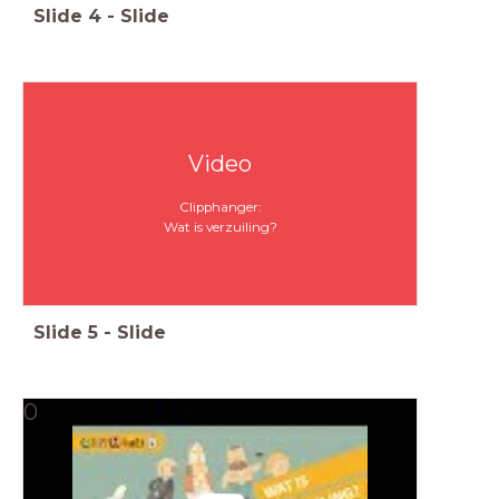
Slide
4
-
Slide
Video
Clipphanger:
Wat is verzuiling?
Slide
5
-
Slide
0