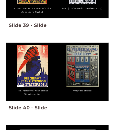
SDAP (Sociaal Democratische
ARP (Anti-Revolutionaire Partij)
Arbeiders Partij)
Slide
39
-
Slide
RKSP (Rooms-Katholieke
Vrijheidsbond
Staatspartij)
Slide
40
-
Slide