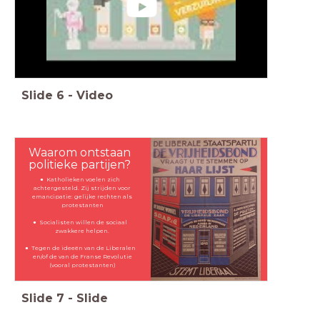
Slide
6
-
Video
Waarom ontstaan
politieke partijen?
Katholieken voelen zich
achtergesteld. Zij strijden voor
emancipatie: gelijke rechten als
protestanten
Socialisten willen de sociaal
zwakkere helpen.
Tegen de ideeën van de Liberalen
en/of de van de Franse Revolutie
(vooral protestanten)
Slide
7
-
Slide