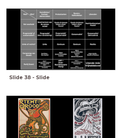
Slide
38
-
Slide