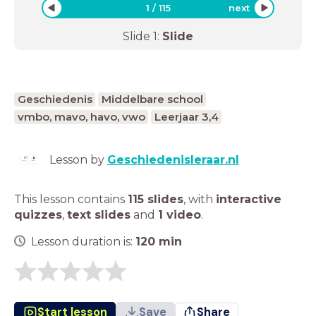
1
/
115
next
Slide
1
:
Slide
Geschiedenis
Middelbare school
vmbo, mavo, havo, vwo
Leerjaar 3,4
Lesson by
Geschiedenisleraar.nl
This lesson contains
115 slides
,
with
interactive
quizzes
,
text slides
and
1 video
.
Lesson duration is:
120
min
Start lesson
Save
Share