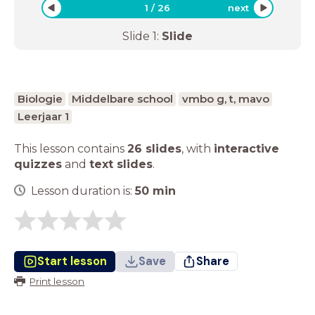
1
/
26
next
Slide
1
:
Slide
Biologie
Middelbare school
vmbo g, t, mavo
Leerjaar 1
This lesson contains
26 slides
,
with
interactive
quizzes
and
text slides
.
Lesson duration is:
50
min
Start lesson
Save
Share
Print lesson