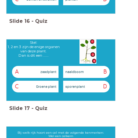
Slide
16
-
Quiz
1
Stel:
1, 2 en 3 zijn de enige organen
van deze plant.
2
Dan is dit een ......
3
A
B
zaadplant
naaldboom
C
D
Groene plant
sporenplant
Slide
17
-
Quiz
Bij welk rijk hoort een cel met de volgende kenmerken:
Wel een celkern