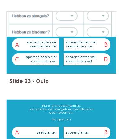
sporenplanten wel
sporenplanten niet
A
B
zaadplanten niet
zaadplanten niet
sporenplanten niet
sporenplanten wel
C
D
zaadplanten wel
zaadplanten wel
Slide
23
-
Quiz
Plant uit het plantenrijk:
wel wortels, wel stengels en wel bladeren
geen bloemen;
Het gaat om
A
B
zaadplanten
sporenplanten