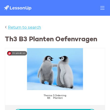
‹
Return to search
Th3 B3 Planten Oefenvragen
Info gebruikt van:
Thema 3 Ordening
B3 Planten