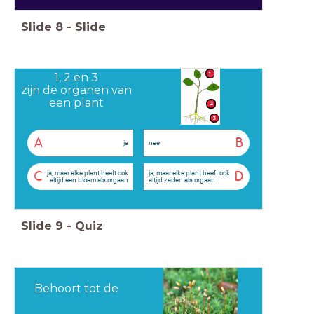
Slide
8
-
Slide
1, 2 en 3
1
zijn de organen van
een plant
2
3
A
B
ja
nee
ja, maar elke plant heeft ook
ja, maar elke plant heeft ook
C
D
altijd een bloem als orgaan
altijd zaden als orgaan
Slide
9
-
Quiz
Behoort tot de