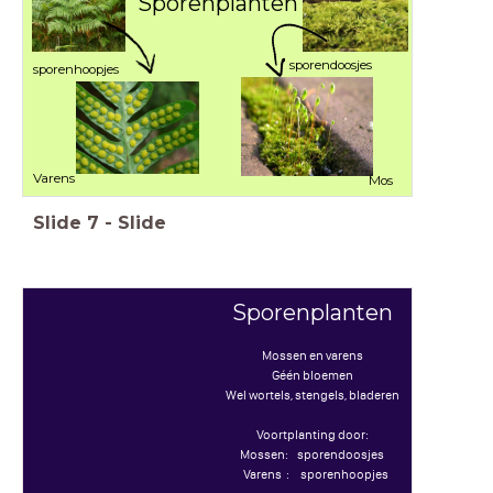
Sporenplanten
sporendoosjes
sporenhoopjes
Varens
Mos
Slide
7
-
Slide
Sporenplanten
Mossen en varens
Géén bloemen
Wel wortels, stengels, bladeren
Voortplanting door:
Mossen: sporendoosjes
Varens : sporenhoopjes