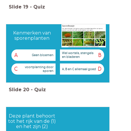
Slide
19
-
Quiz
Kenmerken van
sporenplanten
Wel wortels, stengels
A
B
Geen bloemen
en bladeren
voortplanting door
C
D
A, B en C allemaal goed
sporen
Slide
20
-
Quiz
Deze plant behoort
tot het rijk van de (1)
en het zijn (2)