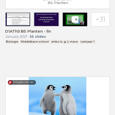
D1ATh5 B5: Planten - lln
January 2021
-
35
slides
Biologie
Middelbare school
vmbo k, g, t, mavo
Leerjaar 1