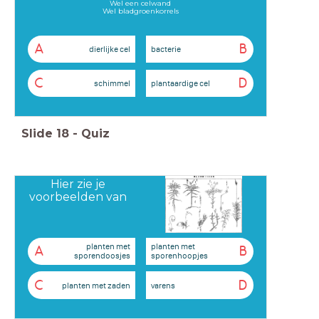
Wel een celwand
Wel bladgroenkorrels
A
B
dierlijke cel
bacterie
C
D
schimmel
plantaardige cel
Slide
18
-
Quiz
Hier zie je
voorbeelden van
planten met
planten met
A
B
sporendoosjes
sporenhoopjes
C
D
planten met zaden
varens