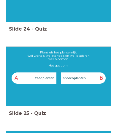
Slide
24
-
Quiz
Plant uit het plantenrijk:
wel wortels, wel stengels en wel bladeren
wel bloemen.
Het gaat om:
A
B
zaadplanten
sporenplanten
Slide
25
-
Quiz