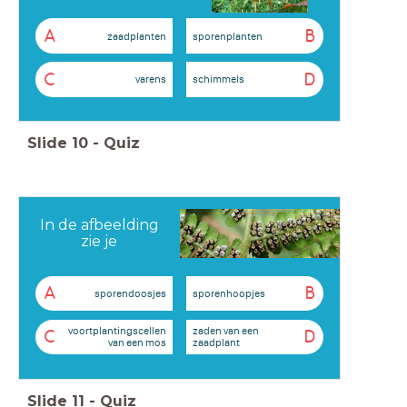
A
B
zaadplanten
sporenplanten
C
D
varens
schimmels
Slide
10
-
Quiz
In de afbeelding
zie je
A
B
sporendoosjes
sporenhoopjes
voortplantingscellen
zaden van een
C
D
van een mos
zaadplant
Slide
11
-
Quiz