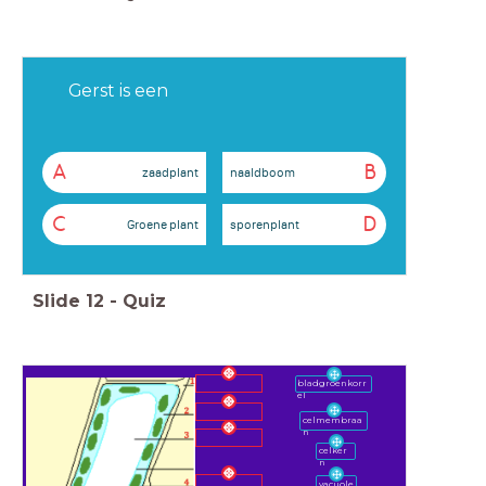
Gerst is een
A
B
zaadplant
naaldboom
C
D
Groene plant
sporenplant
Slide
12
-
Quiz
bladgroenkorr
el
celmembraa
n
celker
n
vacuole