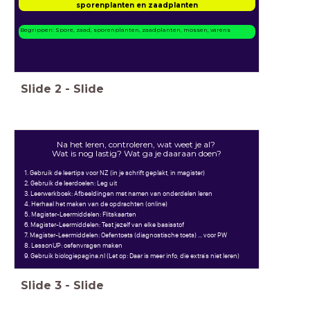
sporenplanten en zaadplanten
Begrippen: Spore, zaad, sporenplanten, zaadplanten, mossen, varens
Slide
2
-
Slide
Na het leren, controleren, wat weet je al?
Wat is nog lastig? Wat ga je daaraan doen?
1. Gebruik de leertips voor NZ (in je schrift geplakt, in magister)
2. Gebruik de leerdoelen: Leg uit
3. Leerwerkboek: Afbeeldingen met namen van onderdelen leren
4. Herhaal het maken van de opdrachten (online)
5. Magister-Leermiddelen: Flitskaarten
6. Magister-Leermiddelen: Test jezelf van elke basisstof
7. Magister-Leermiddelen: Oefentoets (diagnostische toets) ... voor PW
8. LessonUP: oefenvragen maken
9. Gebruik biologiepagina.nl (Let op: Daar is meer info, die extra's niet leren)
Slide
3
-
Slide