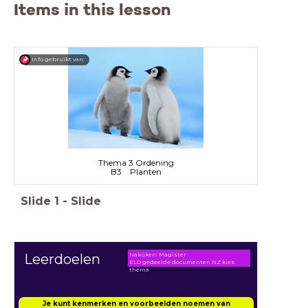
Items in this lesson
Info gebruikt van:
Thema 3 Ordening
B3 Planten
Slide
1
-
Slide
Nakijken: Magister
Leerdoelen
ELO gedeelde documenten NZ kies
thema
Je kunt kenmerken en voorbeelden noemen van