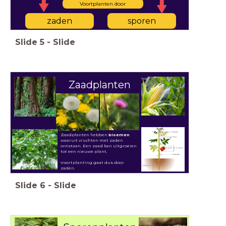
Voortplanten door
zaden
sporen
Slide
5
-
Slide
Zaadplanten
Zaadplanten hebben
bloemen
waaruit vruchten met zaden
ontstaan.
Een zaad kan uitgroeien
tot een nieuwe plant.
Voortplanting gaat dus door
zaden.
Slide
6
-
Slide