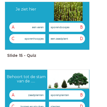
Je ziet hier
A
B
een varen
sporendoosjes
C
D
sporenhoopjes
een zaadplant
Slide
15
-
Quiz
Behoort tot de stam
van de ......
A
B
zaadplanten
sporenplanten
C
D
bomen en struiken
planten