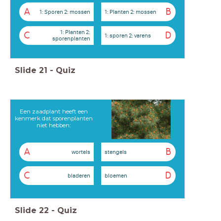
A
B
1: Sporen 2: mossen
1: Planten 2: mossen
1: Planten 2:
C
D
1: sporen 2: varens
sporenplanten
Slide
21
-
Quiz
Een zaadplant heeft een
kenmerk dat sporenplanten
niet hebben:
A
B
wortels
stengels
C
D
bladeren
bloemen
Slide
22
-
Quiz