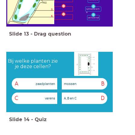
cytoplasm
a
celwand
Slide
13
-
Drag question
Bij welke planten zie
je deze cellen?
A
B
zaadplanten
mossen
C
D
varens
A, B en C
Slide
14
-
Quiz