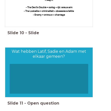
Vraag b.
- The Devil's Double = oorlog + rijk versus arm
- The Lookalike = criminaliteit + obsessieve liefde
- Enemy = ontrouw + chantage
Slide
10
-
Slide
Wat hebben Latif, Sadie en Adam met
elkaar gemeen?
Slide
11
-
Open question