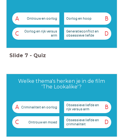
A
B
Ontrouw en oorlog
Oorlog en hoop
Oorlog en rijk versus
Generatieconflict en
C
D
arm
obsessieve liefde
Slide
7
-
Quiz
Welke thema's herken je in de film
'The Lookalike'?
Obsessieve liefde en
A
B
Criminaliteit en oorlog
rijk versus arm
Obsessieve liefde en
C
D
Ontrouw en moed
criminaliteit