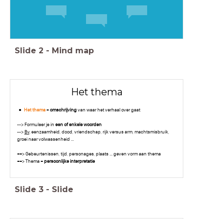
Slide
2
-
Mind map
Het thema
Het thema
=
omschrijving
van waar het verhaal over gaat
--> Formuleer je in
een of enkele woorden
-->
Bv
. eenzaamheid, dood, vriendschap, rijk versus arm, machtsmisbruik,
groei naar volwassenheid ...
==> Gebeurtenissen, tijd, personages, plaats ... geven vorm aan thema
==> Thema =
persoonlijke interpretatie
Slide
3
-
Slide