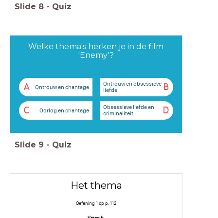
Slide
8
-
Quiz
Welke thema's herken je in de film
'Enemy'?
Ontrouw en obsessieve
A
B
Ontrouw en chantage
liefde
Obsessieve liefde en
C
D
Oorlog en chantage
criminaliteit
Slide
9
-
Quiz
Het thema
Oefening 1 op p. 112