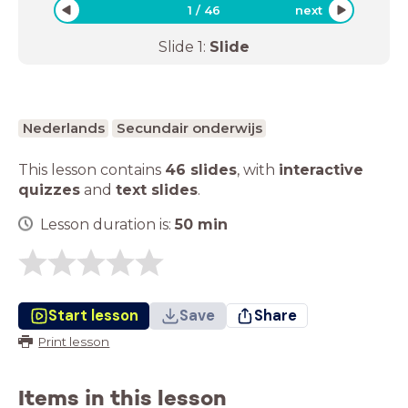
1
/
46
next
Slide
1
:
Slide
Nederlands
Secundair onderwijs
This lesson contains
46 slides
,
with
interactive
quizzes
and
text slides
.
Lesson duration is:
50
min
Start lesson
Save
Share
Print lesson
Items in this lesson