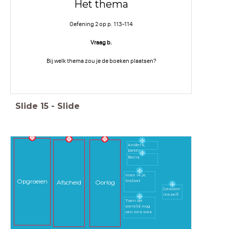
Het thema
Oefening 2 op p. 113-114
Vraag b.
Bij welk thema zou je de boeken plaatsen?
Slide
15
-
Slide
Anders,
beter
Boris
Voor ik je
Opgroeien
loslaat
Afscheid
Oorlog
Gewoon
mezelf
Toen de
wereld nog
van ons was