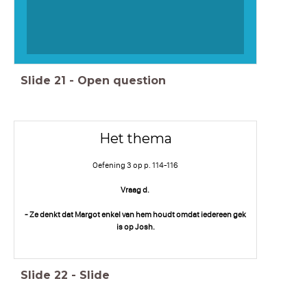
Slide
21
-
Open question
Het thema
Oefening 3 op p. 114-116
Vraag d.
- Ze denkt dat Margot enkel van hem houdt omdat iedereen gek
is op Josh.
Slide
22
-
Slide