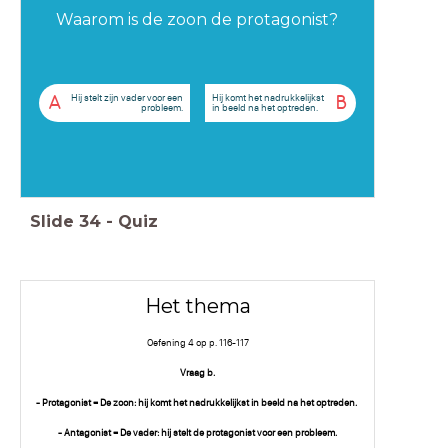
Waarom is de zoon de protagonist?
Hij stelt zijn vader voor een
Hij komt het nadrukkelijkst
A
B
probleem.
in beeld na het optreden.
Slide
34
-
Quiz
Het thema
Oefening 4 op p. 116-117
Vraag b.
- Protagonist = De zoon: hij komt het nadrukkelijkst in beeld na het optreden.
- Antagonist = De vader: hij stelt de protagonist voor een probleem.