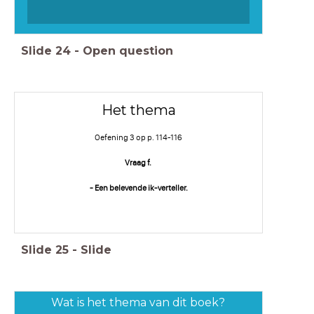
Slide
24
-
Open question
Het thema
Oefening 3 op p. 114-116
Vraag f.
- Een belevende ik-verteller.
Slide
25
-
Slide
Wat is het thema van dit boek?