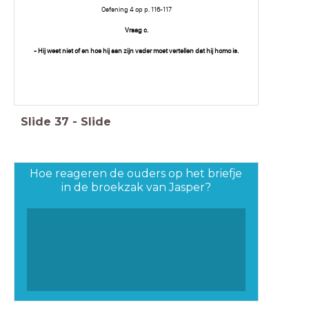
Oefening 4 op p. 116-117
Vraag c.
- Hij weet niet of en hoe hij aan zijn vader moet vertellen dat hij homo is.
Slide
37
-
Slide
Hoe reageren de ouders op het briefje
in de broekzak van Jasper?