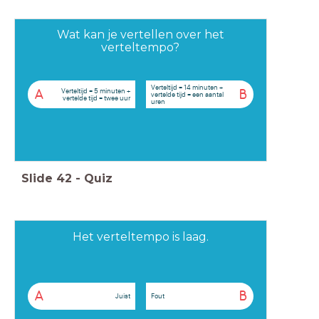
Wat kan je vertellen over het
verteltempo?
Verteltijd = 14 minuten +
Verteltijd = 5 minuten +
A
B
vertelde tijd = een aantal
vertelde tijd = twee uur
uren
Slide
42
-
Quiz
Het verteltempo is laag.
A
B
Juist
Fout