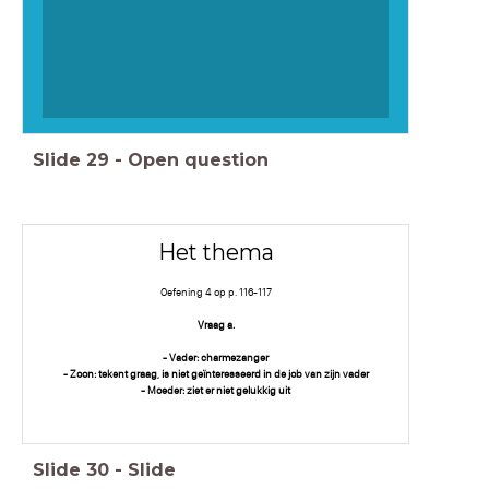
Slide
29
-
Open question
Het thema
Oefening 4 op p. 116-117
Vraag a.
- Vader: charmezanger
- Zoon: tekent graag, is niet geïnteresseerd in de job van zijn vader
- Moeder: ziet er niet gelukkig uit
Slide
30
-
Slide