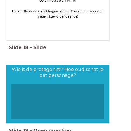
Oefening 3 op p. 114-116
Lees de flaptekst en het fragment op p. 114 en beantwoord de
vragen. (zie volgende slide)
Slide
18
-
Slide
Wie is de protagonist? Hoe oud schat je
dat personage?
Slide
19
-
Open question