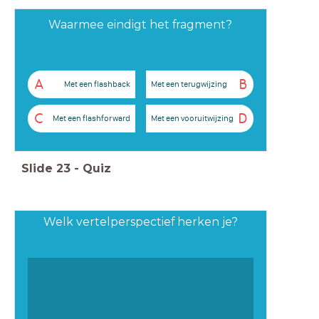
Waarmee eindigt het fragment?
A
B
Met een flashback
Met een terugwijzing
C
D
Met een flashforward
Met een vooruitwijzing
Slide
23
-
Quiz
Welk vertelperspectief herken je?