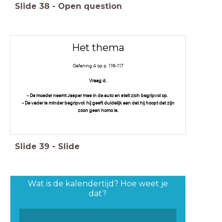
Slide
38
-
Open question
Het thema
Oefening 4 op p. 116-117
Vraag d.
- De moeder neemt Jasper mee in de auto en stelt zich begripvol op.
- De vader is minder begripvol: hij geeft duidelijk aan dat hij hoopt dat zijn
zoon geen homo is.
Slide
39
-
Slide
Wat is de kalendertijd? Hoe weet je
dat?