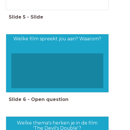
Slide
5
-
Slide
Welke film spreekt jou aan? Waarom?
Slide
6
-
Open question
Welke thema's herken je in de film
'The Devil's Double'?