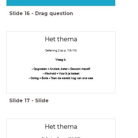
Slide
16
-
Drag question
Het thema
Oefening 2 op p. 113-114
Vraag b.
- Opgroeien = Anders, beter + Gewoon mezelf
- Afscheid = Voor ik je loslaat
- Oorlog = Boris + Toen de wereld nog van ons was
Slide
17
-
Slide
Het thema