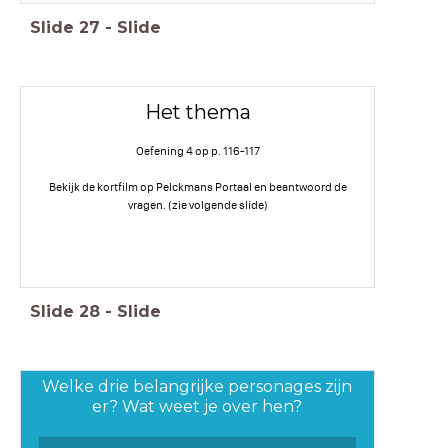
Slide
27
-
Slide
Het thema
Oefening 4 op p. 116-117
Bekijk de kortfilm op Pelckmans Portaal en beantwoord de
vragen. (zie volgende slide)
Slide
28
-
Slide
Welke drie belangrijke personages zijn
er? Wat weet je over hen?