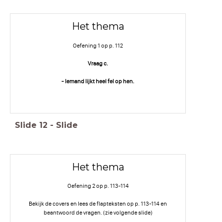
Het thema
Oefening 1 op p. 112
Vraag c.
- Iemand lijkt heel fel op hen.
Slide
12
-
Slide
Het thema
Oefening 2 op p. 113-114
Bekijk de covers en lees de flapteksten op p. 113-114 en
beantwoord de vragen. (zie volgende slide)