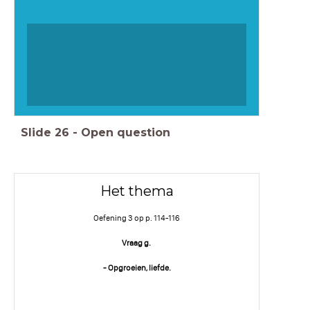
Slide
26
-
Open question
Het thema
Oefening 3 op p. 114-116
Vraag g.
- Opgroeien, liefde.