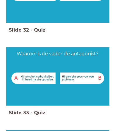
Slide
32
-
Quiz
Waarom is de vader de antagonist?
Hij komt het nadrukkelijkst
Hij stelt zijn zoon voor een
A
B
in beeld na zijn optreden.
probleem.
Slide
33
-
Quiz