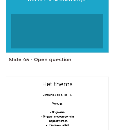
Slide
45
-
Open question
Het thema
Oefening 4 op p. 116-117
Vraag g.
- Opgroeien
- Omgaan met een geheim
- Gepest worden
- Homoseksualiteit