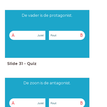
De vader is de protagonist.
A
B
Juist
Fout
Slide
31
-
Quiz
De zoon is de antagonist.
A
B
Juist
Fout