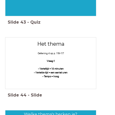
Slide
43
-
Quiz
Het thema
Oefening 4 op p. 116-117
Vraag f.
- Verteltijd = 14 minuten
- Vertelde tijd = een aantal uren
- Tempo = hoog
Slide
44
-
Slide
Welke thema's herken je?