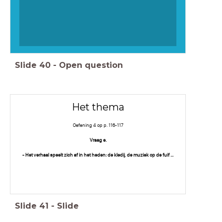
Slide
40
-
Open question
Het thema
Oefening 4 op p. 116-117
Vraag e.
- Het verhaal speelt zich af in het heden: de kledij, de muziek op de fuif ...
Slide
41
-
Slide