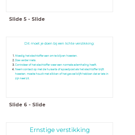
Slide
5
-
Slide
Dit moet je doen bij een lichte verslikking:
Moedig het slachtoffer aan om te blijven hoesten.
Doe verder niets.
Controleer of het slachtoffer weer een normale ademhaling heeft.
Neem contact op met de huisarts of spoedpost als het slachtoffer blijft
hoesten, moeite houdt met slikken of het gevoel blijft hebben dat er iets in
zijn keel zit.
Slide
6
-
Slide
Ernstige verstikking