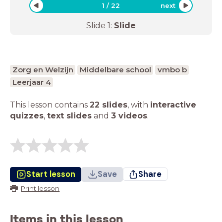
1
/
22
next
Slide
1
:
Slide
Zorg en Welzijn
Middelbare school
vmbo b
Leerjaar 4
This lesson contains
22 slides
,
with
interactive
quizzes
,
text slides
and
3 videos
.
Start lesson
Save
Share
Print lesson
Items in this lesson