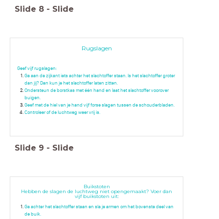
Slide
8
-
Slide
Rugslagen
Geef vijf rugslagen:
Ga aan de zijkant iets achter het slachtoffer staan. Is het slachtoffer groter
dan jij? Dan kun je het slachtoffer laten zitten.
Ondersteun de borstkas met één hand en laat het slachtoffer voorover
buigen.
Geef met de hiel van je hand vijf forse slagen tussen de schouderbladen.
Controleer of de luchtweg weer vrij is.
Slide
9
-
Slide
Buikstoten
Hebben de slagen de luchtweg niet opengemaakt? Voer dan
vijf buikstoten uit:
Ga achter het slachtoffer staan en sla je armen om het bovenste deel van
de buik.