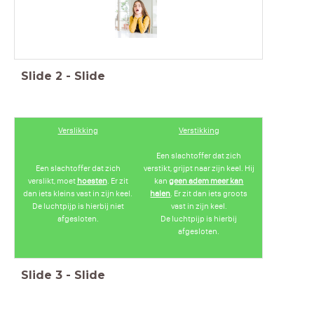
Slide
2
-
Slide
Verslikking
Verstikking
Een slachtoffer dat zich
Een slachtoffer dat zich
verstikt, grijpt naar zijn keel. Hij
verslikt, moet
hoesten
. Er zit
kan
geen adem meer kan
dan iets kleins vast in zijn keel.
halen
. Er zit dan iets groots
De luchtpijp is hierbij niet
vast in zijn keel.
afgesloten.
De luchtpijp is hierbij
afgesloten.
Slide
3
-
Slide