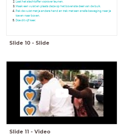
Laat het slachtoffer voorover leunen.
Maak een vuist en plaats deze op het bovenste deel van de buik.
Pak de vuist met je andere hand en trek met een snelle beweging naar je
toe en naar boven.
Doe dit vijf keer.
Slide
10
-
Slide
Slide
11
-
Video