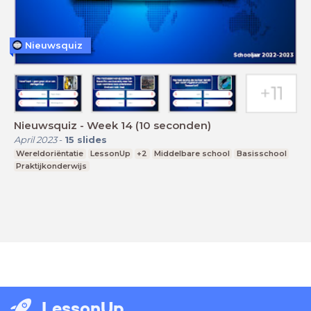
Nieuwsquiz
Nieuwsquiz - Week 14 (10 seconden)
April 2023
-
15
slides
Wereldoriëntatie
LessonUp
+2
Middelbare school
Basisschool
Praktijkonderwijs
LessonUp