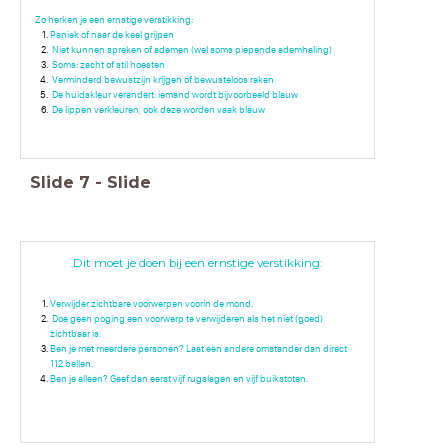
Zo herken je een ernstige verstikking:
Paniek of naar de keel grijpen
Niet kunnen spreken of ademen (wel soms piepende ademhaling)
Soms: zacht of stil hoesten
Verminderd bewustzijn krijgen of bewusteloos raken
De huidskleur verandert: iemand wordt bijvoorbeeld blauw
De lippen verkleuren, ook deze worden vaak blauw
Slide
7
-
Slide
Dit moet je doen bij een ernstige verstikking:
Verwijder zichtbare voorwerpen voorin de mond.
Doe geen poging een voorwerp te verwijderen als het niet (goed)
zichtbaar is.
Ben je met meerdere personen? Laat een andere omstander dan direct
112 bellen.
Ben je alleen? Geef dan eerst vijf rugslagen en vijf buikstoten.