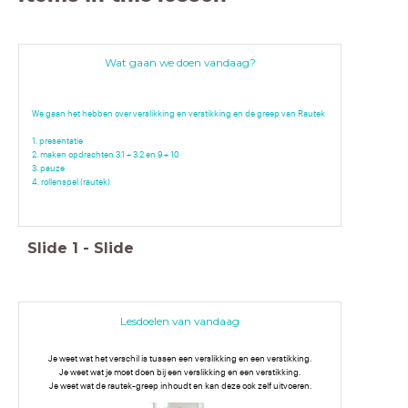
Wat gaan we doen vandaag?
We gaan het hebben over verslikking en verstikking en de greep van Rautek
1. presentatie
2. maken opdrachten 3.1 + 3.2 en 9 + 10
3. pauze
4. rollenspel (rautek)
Slide
1
-
Slide
Lesdoelen van vandaag
Je weet wat het verschil is tussen een verslikking en een verstikking.
Je weet wat je moet doen bij een verslikking en een verstikking.
Je weet wat de rautek-greep inhoudt en kan deze ook zelf uitvoeren.