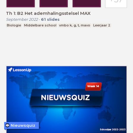
Th 1: B2 Het ademhalingsstelsel MAX
September 2022
-
61
slides
Biologie
Middelbare school
vmbo k, g, t, mavo
Leerjaar 2
Nieuwsquiz