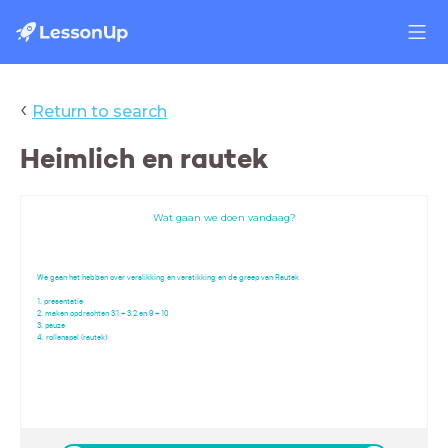
‹
Return to search
Heimlich en rautek
Wat gaan we doen vandaag?
We gaan het hebben over verslikking en verstikking en de greep van Rautek
1. presentatie
2. maken opdrachten 3.1 + 3.2 en 9 + 10
3. pauze
4. rollenspel (rautek)