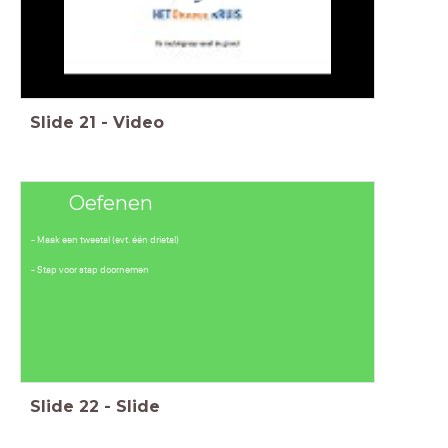
Slide
21
-
Video
Oefenen
- Maak een tweetal (evt. één drietal)
- Stap voor stap doornemen
Slide
22
-
Slide