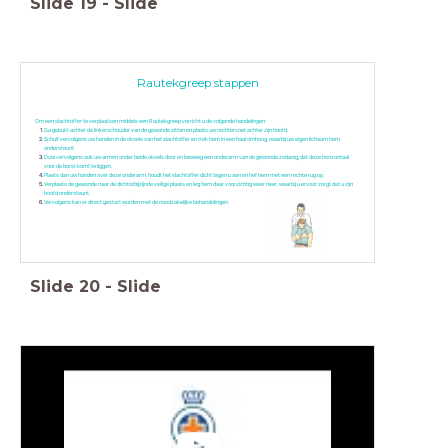
Slide
19
-
Slide
Rautekgreep stappen
Om een slachtoffer te verplaatsen middels een Rautekgreep verricht u de volgende handelingen:
Ga gebukt achter de linkerschouder van de gewonde zitten en plaats uw rechtervoet achter zijn hoofd.
Schuif vervolgens uw handen in de oksels van het slachtoffer en trek hem in een haal omhoog, waarbij uw eigen lichaam hem
ondersteunt.
Duw vervolgens ook uw armen onder beide oksels door en beweeg een onderarm van de gewonde zodanig, dat deze horizontaal
voor de borst komt te liggen.
Plaats dan uw handen over deze onderarm, houdt het slachtoffer dicht tegen u aan en hef hem met een rechte rug op.
Verplaats de gewonde naar de dichtstbijzijnde veilige plaats en leg hem daar voorzichtig weer neer, waarbij u ervoor zorgt dat u zijn
hoofd ondersteunt.
Vervolgens kan er direct gestart worden met de noodzakelijke behandelingen.
Slide
20
-
Slide