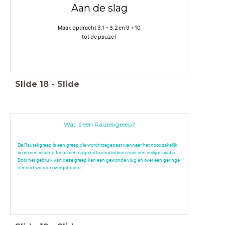
Aan de slag
Maak opdracht 3.1 + 3.2 en 9 + 10
tot de pauze !
Slide
18
-
Slide
Wat is een Rautekgreep?
De Rautekgreep is een greep die wordt toegepast wanneer het noodzakelijk
is om een slachtoffer na een ongeval te verplaatsen naar een veilige locatie.
Door het gebruik van deze greep kan een gewonde vlug en over een geringe
afstand worden overgebracht.