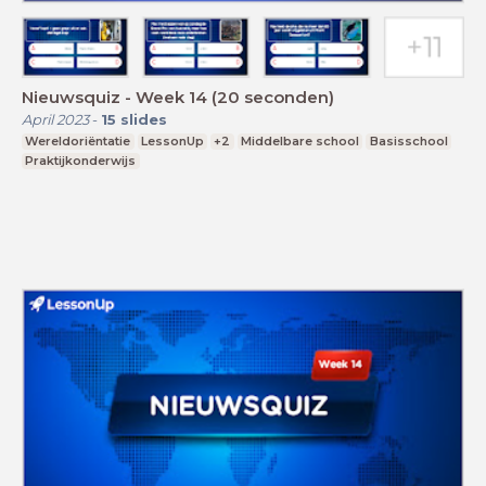
Nieuwsquiz - Week 14 (20 seconden)
April 2023
-
15
slides
Wereldoriëntatie
LessonUp
+2
Middelbare school
Basisschool
Praktijkonderwijs