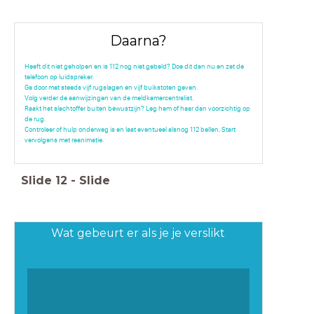
Daarna?
Heeft dit niet geholpen en is 112 nog niet gebeld? Doe dit dan nu en zet de
telefoon op luidspreker.
Ga door met steeds vijf rugslagen en vijf buikstoten geven.
Volg verder de aanwijzingen van de meldkamercentralist.
Raakt het slachtoffer buiten bewustzijn? Leg hem of haar dan voorzichtig op
de rug.
Controleer of hulp onderweg is en laat eventueel alsnog 112 bellen. Start
vervolgens met reanimatie.
Slide
12
-
Slide
Wat gebeurt er als je je verslikt