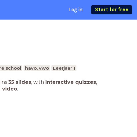
Log in
Start for free
re school
havo, vwo
Leerjaar 1
ains
35 slides
,
with
interactive quizzes
,
1 video
.