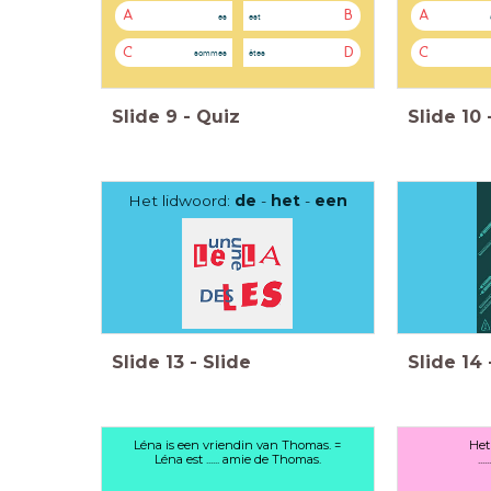
A
B
A
es
est
C
D
C
sommes
êtes
Slide
9
-
Quiz
Slide
10
Het lidwoord:
de
-
het
-
een
Slide
13
-
Slide
Slide
14
Léna is een vriendin van Thomas. =
Het 
Léna est ...... amie de Thomas.
..