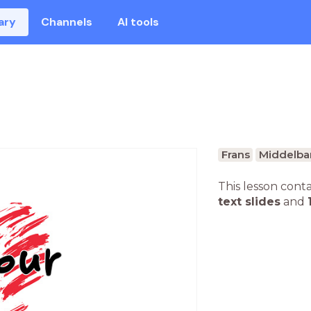
ary
Channels
AI tools
Frans
Middelba
This lesson cont
text slides
and