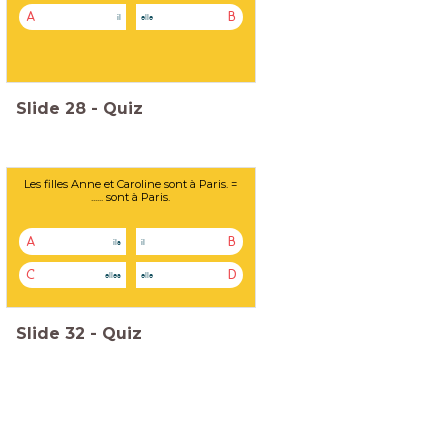
A
B
il
elle
Slide
28
-
Quiz
Les filles Anne et Caroline sont à Paris. =
...... sont à Paris.
A
B
ils
il
C
D
elles
elle
Slide
32
-
Quiz