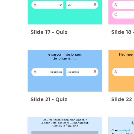
A
B
A
un
une
C
Slide
17
-
Quiz
Slide
18
le garçon = de jongen
Het meerv
de jongens = ....
A
B
A
les garçons
les garçon
Slide
21
-
Quiz
Slide
22
De Eiffeltoren is een monument. =
i
La tour Eiffel est (een) ..... monument.
Kies: le / la / un / une
Où est
le collège