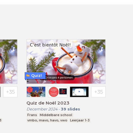
Quiz!
Quiz de Noël 2023
December 2024
-
39
slides
Frans
Middelbare school
3
vmbo, mavo, havo, vwo
Leerjaar 1-3