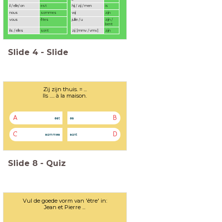
il / elle/ on
est
hij / zij / men
is
nous
sommes
wij
zijn
vous
êtes
jullie / u
zijn /
bent
ils / elles
sont
zij [mmv / vmv]
zijn
Slide
4
-
Slide
Zij zijn thuis. = ...
Ils ..... à la maison.
A
B
est
es
C
D
sommes
sont
Slide
8
-
Quiz
Vul de goede vorm van 'être' in:
Jean et Pierre ...