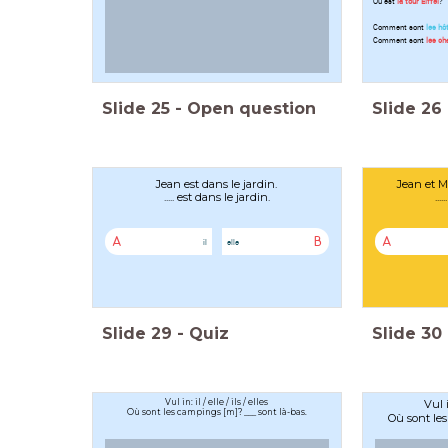
Où est
la tour Eiffel
Comment sont
les hô
Comment sont
les c
Slide
25
-
Open question
Slide
26
Jean est dans le jardin.
Jean et M
..... est dans le jardin.
..
A
B
A
il
elle
Slide
29
-
Quiz
Slide
30
Vul in: il / elle / ils / elles
Vul i
Où sont les campings [m]? ___ sont là-bas.
Où sont les