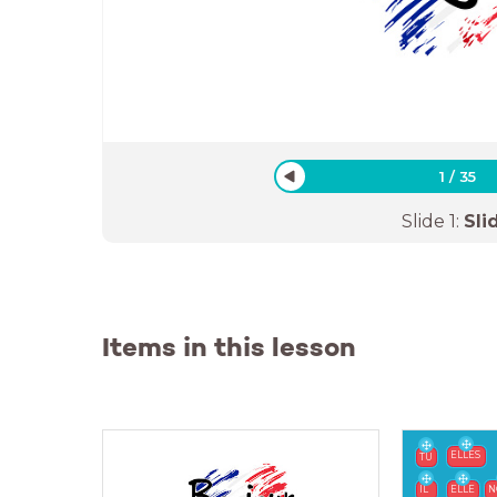
1
/
35
Slide
1
:
Sli
Items in this lesson
ELLES
TU
IL
ELLE
N