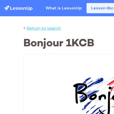
What is LessonUp
Lesson libr
‹
Return to search
Bonjour 1KCB