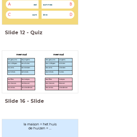
A
B
est
sommes
C
D
sont
être
Slide
12
-
Quiz
meervoud
meervoud
les garçons
de jongens
des garçons
jongens
les collèges
de scholen
des collèges
scholen
les amis
de vrienden
des amis
vrienden
les hôtels
de hotels
des hôtels
hotels
les filles
de meisjes
des filles
meisjes
les classes
de klassen
des classes
klassen
les amies
de vriendinnen
des amies
vriendinnen
Slide
16
-
Slide
la maison = het huis
de huizen = ....