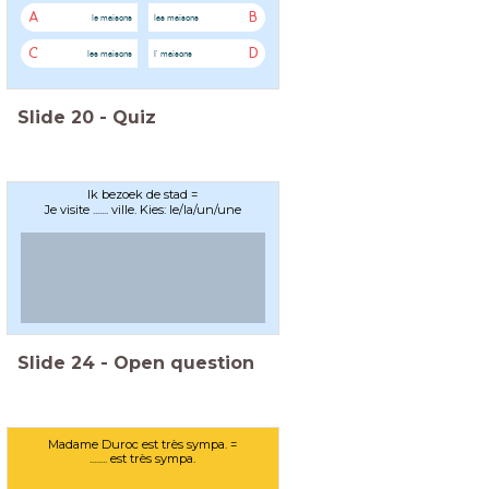
A
B
le maisons
las maisons
C
D
les maisons
l' maisons
Slide
20
-
Quiz
Ik bezoek de stad =
Je visite ....... ville. Kies: le/la/un/une
Slide
24
-
Open question
Madame Duroc est très sympa. =
........ est très sympa.