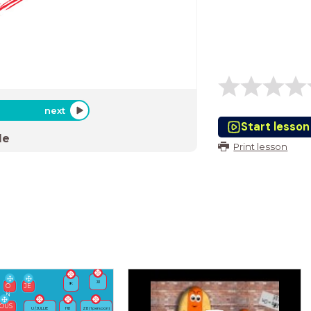
next
Start lesson
de
Print lesson
JIJ
IK
O
JE
N
OUS
U / JULLIE
HIJ
ZIJ (1 persoon)