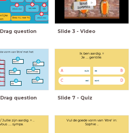
WIJ / MEN
ZIJ (ml + mv)
WIJ
nlijke
Sleep NL naar FA.
ZIJ (vl + mv)
den
Drag question
Slide
3
-
Video
te vorm van 'être' met het
Ik ben aardig. =
Je ..... gentille.
sont
est
A
B
suis
es
sommes
êtes
C
D
est
sont
suis
es
Drag question
Slide
7
-
Quiz
 Jullie zijn aardig. = ...
Vul de goede vorm van 'être' in:
Vous ...... sympa.
Sophie ...