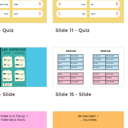
B
A
B
sommes
êtes
suis
es
D
C
D
être
sont
est
sont
-
Quiz
Slide
11
-
Quiz
enkelvoud
enkelvoud
le garçon
de jongen
un garçon
een jongen
le collège
de school
un collège
een school
l'ami
de vriend
un ami
een vriend
l'hôtel
het hotel
un hôtel
een hotel
la fille
het meisje
une fille
een meisje
la classe
de klas
une classe
een klas
l'amie
de vriendin
une amie
een vriendin
-
Slide
Slide
15
-
Slide
hotel is in Parijs. =
de toeristen =
.... hôtel est à Paris.
..... touristes