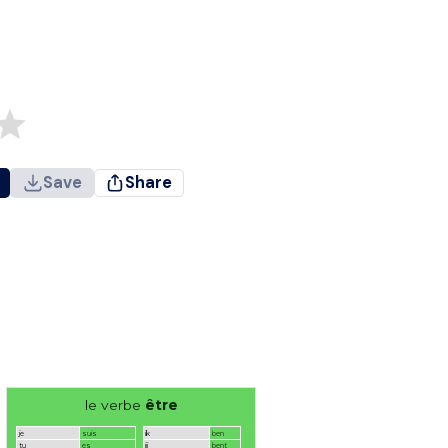
Save
Share
le verbe
être
je
suis
ik
ben
tu
es
jij
bent