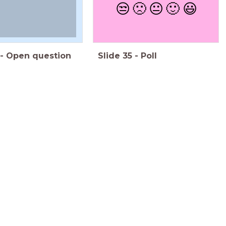
😒
🙁
😐
🙂
😃
-
Open question
Slide
35
-
Poll