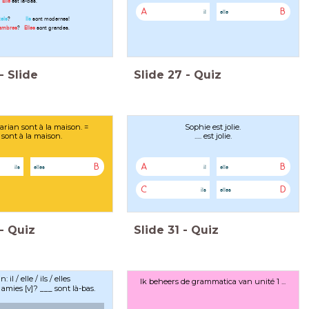
?
Elle
est là-bas.
A
B
il
elle
tels
?
Ils
sont modernes!
hambres
?
Elles
sont grandes.
-
Slide
Slide
27
-
Quiz
arian sont à la maison. =
Sophie est jolie.
.... sont à la maison.
..... est jolie.
B
A
B
ils
elles
il
elle
C
D
ils
elles
-
Quiz
Slide
31
-
Quiz
n: il / elle / ils / elles
Ik beheers de grammatica van unité 1 ...
 amies [v]? ___ sont là-bas.