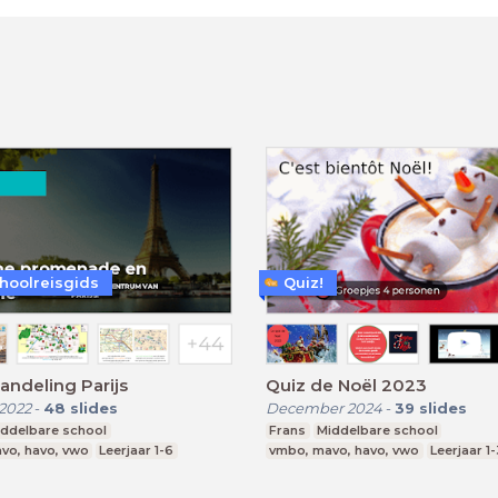
hoolreisgids
Quiz!
ndeling Parijs
Quiz de Noël 2023
2022
-
48
slides
December 2024
-
39
slides
iddelbare school
Frans
Middelbare school
vo, havo, vwo
Leerjaar 1-6
vmbo, mavo, havo, vwo
Leerjaar 1-