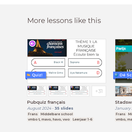
More lessons like this
Quiz!
Dé Sc
Pubquiz français
Stadswa
August 2024
-
35
slides
January 
Frans
Middelbare school
Frans
M
vmbo t, mavo, havo, vwo
Leerjaar 1-6
vmbo, ma