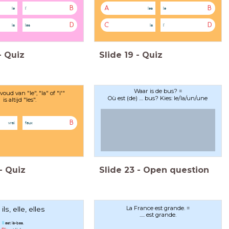
B
A
B
le
l'
les
le
D
C
D
la
les
la
l'
-
Quiz
Slide
19
-
Quiz
Waar is de bus? =
oud van "le", "la" of "l'"
Où est (de) .... bus? Kies: le/la/un/une
is altijd "les".
B
vrai
faux
-
Quiz
Slide
23
-
Open question
La France est grande. =
l, ils, elle, elles
..... est grande.
?
Il
est là-bas.