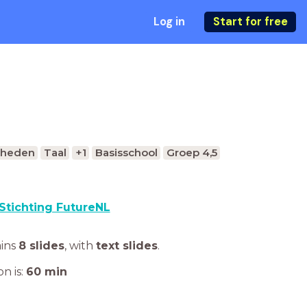
Log in
Start for free
gheden
Taal
+1
Basisschool
Groep 4,5
Stichting FutureNL
ains
8 slides
,
with
text slides
.
n is:
60
min