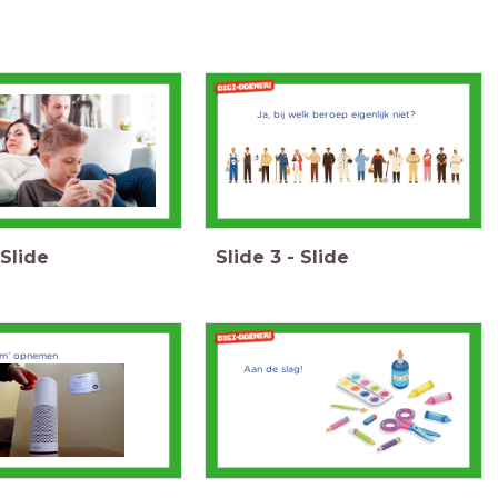
Ja, bij welk beroep eigenlijk niet?
Slide
Slide
3
-
Slide
em’ opnemen
Aan de slag!