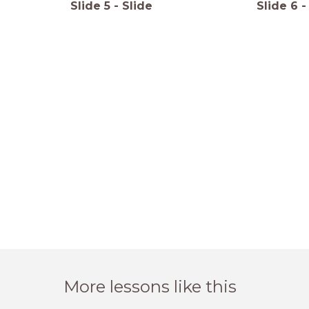
Slide
5
-
Slide
Slide
6
-
More lessons like this