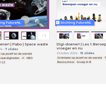
ting FutureNL
Stichting FutureNL
ener! | Pabo | Space waste
Digi-doener! | Les 1: Beroe
vroeger en nu
24
-
7
slides
October 2024
-
15
slides
e op jezelf en de wereld
Oriëntatie op jezelf en de wereld
T
svaardigheden
+1
HBO
Basisschool
Groep 6-8
 1,2
Terms
Privacy State