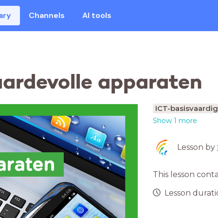
ary
Channels
AI tools
aardevolle apparaten
ICT-basisvaardi
Show 1 more
Lesson by
araten
This lesson cont
Lesson duratio