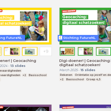
ting FutureNL
Stichting FutureNL
ener! | Geocaching
Digi-doener! | Geocaching:
digitaal schatzoeken!
 2024
-
13
slides
March 2025
-
15
slides
ievaardigheden
Rekenen
Oriëntatie op jezelf en d
svaardigheden
+2
Basisschool
+2
Basisschool
Groep 4,5
3