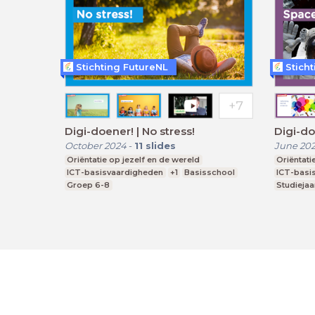
Stichting FutureNL
Stich
Digi-doener! | No stress!
Digi-do
October 2024
-
11
slides
June 20
Oriëntatie op jezelf en de wereld
Oriëntati
ICT-basisvaardigheden
+1
Basisschool
ICT-basi
Groep 6-8
Studiejaar
LessonUp