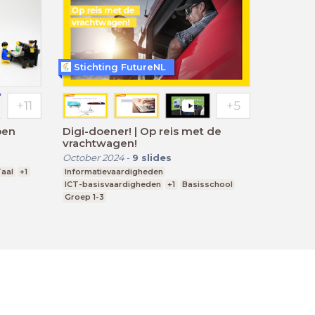
Stichting FutureNL
pen
Digi-doener! | Op reis met de
vrachtwagen!
October 2024
-
9
slides
aal
+1
Informatievaardigheden
ICT-basisvaardigheden
+1
Basisschool
Groep 1-3
ment
Cookie Statement
Contact
English