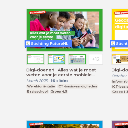
Stichting FutureNL
Stich
Digi-doener! | Alles wat je moet
Digi-do
weten voor je eerste mobiele
October
telefoon | Deel 1
March 2025
-
16
slides
Informat
Wereldoriëntatie
ICT-basisvaardigheden
ICT-basi
Basisschool
Groep 4,5
Groep 1-