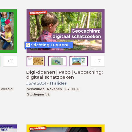
Stichting FutureNL
Digi-doener! | Pabo | Geocaching:
digitaal schatzoeken
June 2024
-
11
slides
e wereld
Wiskunde
Rekenen
+3
HBO
Studiejaar 1,2