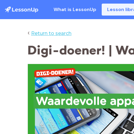
What is LessonUp
Lesson libr
‹
Return to search
Digi-doener! | W
Waardevolle app