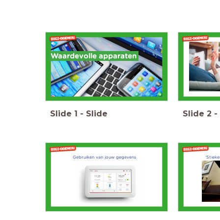
Waardevolle apparaten
Slide
1
-
Slide
Slide
2
-
Gebruiken van jouw gegevens
‘Stiek