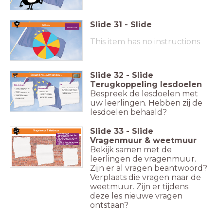
Slide
31
-
Slide
Reflectie
Draai aan het rad en
bespreek de vraag!
This item has no instructions
Slide
32
-
Slide
Dit weet ik nu ... & Dit kan ik nu ...
Terugkoppeling lesdoelen
Taal
Wereldoriëntatie
Ik kan door middel van een
Ik weet hoe de Europese
Woordenschat
explainer de kinderen in
Unie tot stand is
Bespreek de lesdoelen met
groep 5/6 uitleggen hoe de
Ik begrijp de
Europese Unie is ontstaan of
Ik weet hoe de Europese
belangrijke woorden
hoe de EU werkt.
die met de Europese
Ik weet welke landen
Unie in de
lid zijn van de
geschiedenis te maken
Europese Unie.
hebben.
uw leerlingen. Hebben zij de
lesdoelen behaald?
Slide
33
-
Slide
Vragenmuur & Weetmuur
Welke vragen zijn al
beantwoord? Verplaats deze
Vragenmuur & weetmuur
naar de weetmuur.
Op welke vragen hoop je de
volgende les antwoord te
krijgen?
Zijn er tijdens deze les nieuwe
vragen in je opgekomen?
Bekijk samen met de
leerlingen de vragenmuur.
Zijn er al vragen beantwoord?
Verplaats die vragen naar de
weetmuur. Zijn er tijdens
deze les nieuwe vragen
ontstaan?