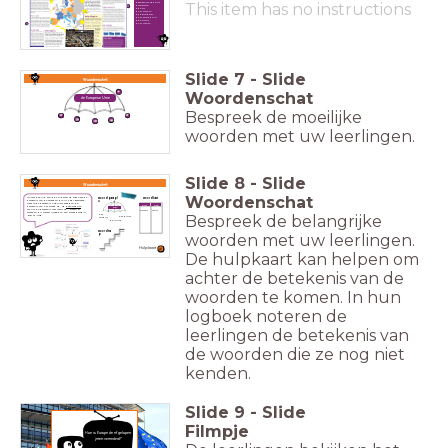
gemeenschappelijk
This item has no instructions
emigreren
de eis
het welzijn
de grondwet
het standpunt
de fractie
het comité
Slide
7
-
Slide
Woordenschat
Woordenschat
de Europese Unie
Bespreek de moeilijke
woorden met uw leerlingen.
Slide
8
-
Slide
Woordenschat
Woordenschat
Ga met behulp van de hulpkaart op zoek naar de
woordparapl
woordkast
betekenis van de woorden die jij hebt gearceerd.
u
Weet je de betekenis nog niet? Zoek dan de
klein
groot
betekenis van het woord op, op
deze website
.
eten
Schrijf de betekenis voor jezelf op. Horen er
olifant
muis
woorden bij elkaar? Maak dan een woordparaplu,
Bespreek de belangrijke
het
-kast of -trap.
het diner
ontbijt
de lunch
woordtra
woorden met uw leerlingen.
p
Hulpkaart
De hulpkaart kan helpen om
achter de betekenis van de
woorden te komen. In hun
logboek noteren de
leerlingen de betekenis van
de woorden die ze nog niet
kenden.
Slide
9
-
Slide
Filmpje
Hoe is Europa de afgelopen
jaren veranderd?