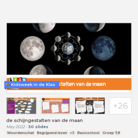
Kidsweek in de Klas
de schijngestalten van de maan
May 2022
-
30
slides
Woordenschat
Begrijpend lezen
+3
Basisschool
Groep 7,8