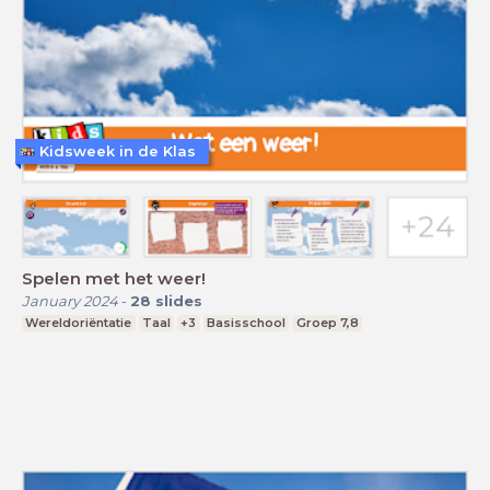
Kidsweek in de Klas
Spelen met het weer!
January 2024
-
28
slides
Wereldoriëntatie
Taal
+3
Basisschool
Groep 7,8