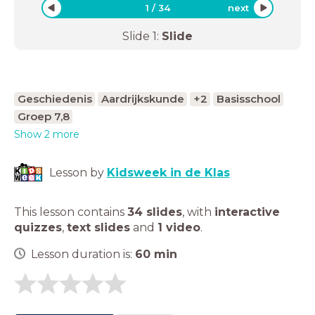
1
/
34
next
Slide
1
:
Slide
Geschiedenis
Aardrijkskunde
+2
Basisschool
Groep 7,8
Show 2 more
Lesson by
Kidsweek in de Klas
This lesson contains
34 slides
,
with
interactive
quizzes
,
text slides
and
1 video
.
Lesson duration is:
60
min