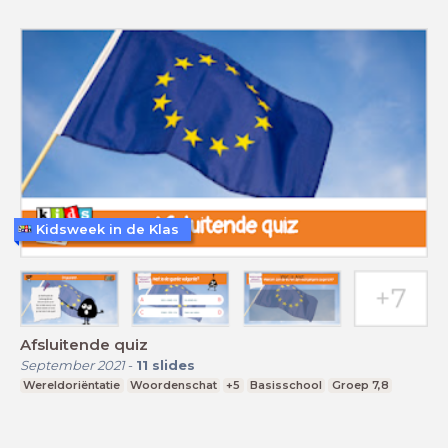
Kidsweek in de Klas
Afsluitende quiz
September 2021
-
11
slides
Wereldoriëntatie
Woordenschat
+5
Basisschool
Groep 7,8