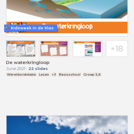
Kidsweek in de Klas
De waterkringloop
June 2021
-
22
slides
Wereldoriëntatie
Lezen
+3
Basisschool
Groep 5,6