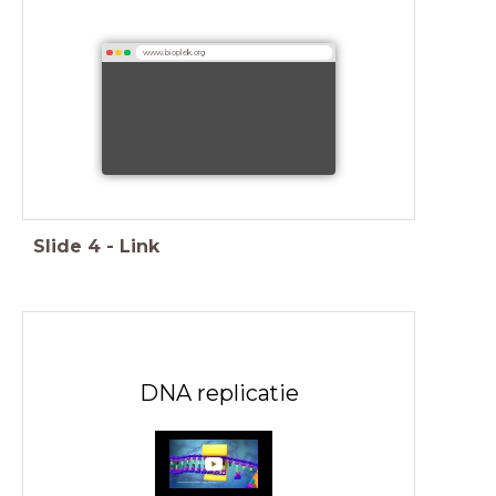
www.bioplek.org
Slide
4
-
Link
DNA replicatie