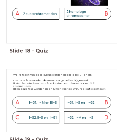
2 homologe
A
B
2 zusterchromatiden
chromosomen
Slide
18
-
Quiz
Welke fasen van de celcyclus worden bedoeld bij I, II en III?
I: In deze fase worden de meeste organellen bijgemaakt
II: Aan het eind van deze fase bestaat een chromosoom uit 2
chromatides
III: In deze fase worden de enzymen voor de DNA-replicatie gemaakt
A
B
I= G1, II= M en III=S
I=G1, II=S en III=G2
C
D
I=G2, II=S en III=G1
I=G2, II=M en III=S
Slide
19
-
Quiz