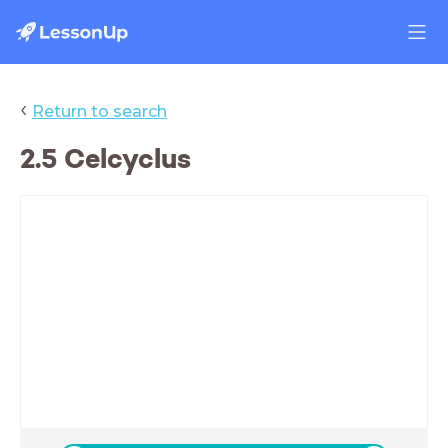
‹
Return to search
2.5 Celcyclus
DNA en de celcyclus
Deze les:
- Afronding 2.5: DNA en de celcyclus
- Huiswerk volledig afronden
- Leren voor biologie
- Een aantal oefenvragen