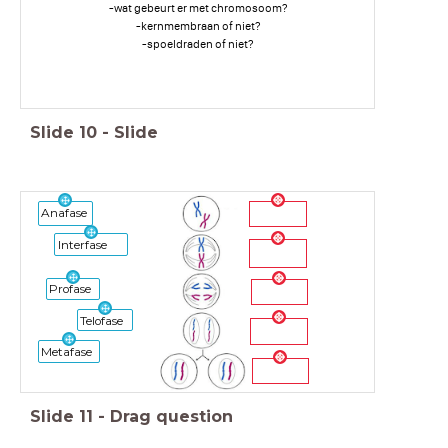
-wat gebeurt er met chromosoom?
-kernmembraan of niet?
-spoeldraden of niet?
Slide
10
-
Slide
Anafase
Interfase
Profase
Telofase
Metafase
Slide
11
-
Drag question