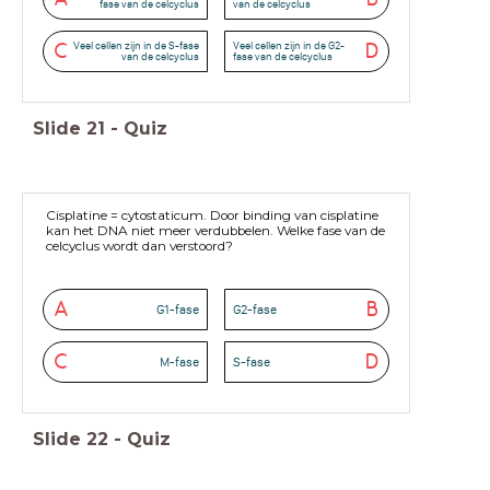
fase van de celcyclus
van de celcyclus
Veel cellen zijn in de S-fase
Veel cellen zijn in de G2-
C
D
van de celcyclus
fase van de celcyclus
Slide
21
-
Quiz
Cisplatine = cytostaticum. Door binding van cisplatine
kan het DNA niet meer verdubbelen. Welke fase van de
celcyclus wordt dan verstoord?
A
B
G1-fase
G2-fase
C
D
M-fase
S-fase
Slide
22
-
Quiz