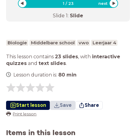
1
/
23
next
Slide
1
:
Slide
Biologie
Middelbare school
vwo
Leerjaar 4
This lesson contains
23 slides
,
with
interactive
quizzes
and
text slides
.
Lesson duration is:
80
min
Start lesson
Save
Share
Print lesson
Items in this lesson