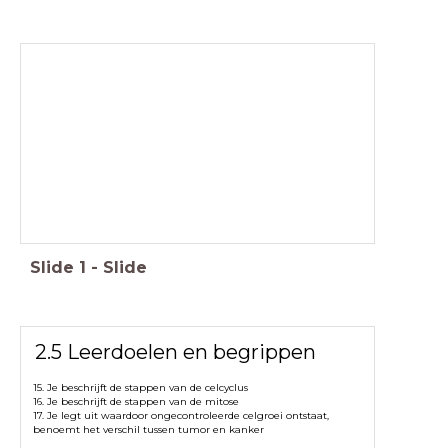
DNA en de celcyclus
Deze les:
- Afronding 2.5: DNA en de celcyclus
- Huiswerk volledig afronden
- Leren voor biologie
- Een aantal oefenvragen
Slide
1
-
Slide
2.5 Leerdoelen en begrippen
15. Je beschrijft de stappen van de celcyclus
16. Je beschrijft de stappen van de mitose
17. Je legt uit waardoor ongecontroleerde celgroei ontstaat,
benoemt het verschil tussen tumor en kanker