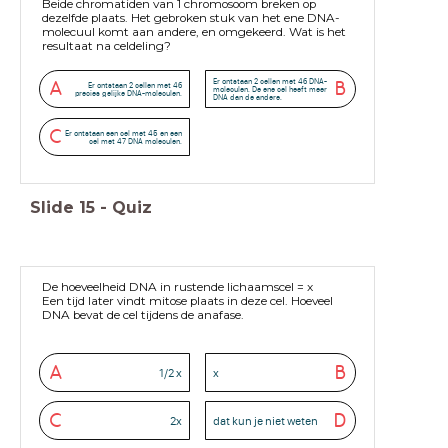
Beide chromatiden van 1 chromosoom breken op
dezelfde plaats. Het gebroken stuk van het ene DNA-
molecuul komt aan andere, en omgekeerd. Wat is het
resultaat na celdeling?
Er ontstaan 2 cellen met 46 DNA-
A
B
Er ontstaan 2 cellen met 46
moleculen. De ene cel heeft meer
precies gelijke DNA-moleculen.
DNA dan de andere.
C
Er ontstaan een cel met 45 en een
cel met 47 DNA moleculen.
Slide
15
-
Quiz
De hoeveelheid DNA in rustende lichaamscel = x
Een tijd later vindt mitose plaats in deze cel. Hoeveel
DNA bevat de cel tijdens de anafase.
A
B
1/2 x
x
C
D
2x
dat kun je niet weten