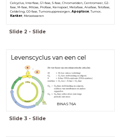
Celcyclus, Interfase, G1-fase, S-fase, Chromatiden, Centromeer, G2-
fase, M-fase, Mitose, Profase, Kernspoel, Metafase, Anafase, Telofase,
Celdeling, G0-fase, Tumorsuppresorgen,
Apoptose
, Tumor,
Kanker
, Metastaseren
Slide
2
-
Slide
Levenscyclus van een cel
BINAS 76A
Slide
3
-
Slide