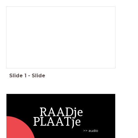
Landings-
oefening
Slide
1
-
Slide
RAADje
PLAATje
>> audio