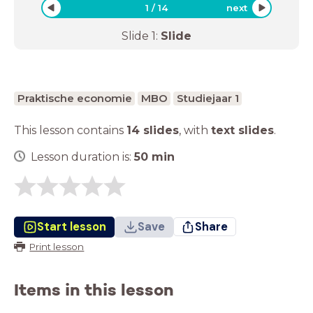
1
/
14
next
Slide
1
:
Slide
Praktische economie
MBO
Studiejaar 1
This lesson contains
14 slides
,
with
text slides
.
Lesson duration is:
50
min
Start lesson
Save
Share
Print lesson
Items in this lesson