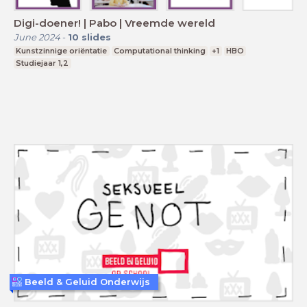
Digi-doener! | Pabo | Vreemde wereld
June 2024
-
10
slides
Kunstzinnige oriëntatie
Computational thinking
+1
HBO
Studiejaar 1,2
Beeld & Geluid Onderwijs