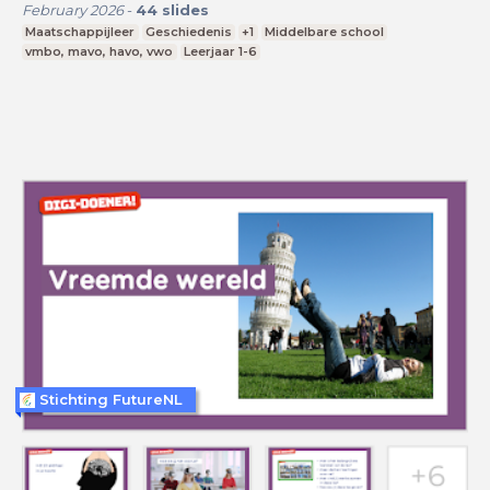
February 2026
-
44
slides
Maatschappijleer
Geschiedenis
+1
Middelbare school
vmbo, mavo, havo, vwo
Leerjaar 1-6
Stichting FutureNL