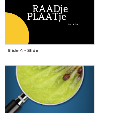
RAADje
PLAATje
>> foto
Slide
4
-
Slide