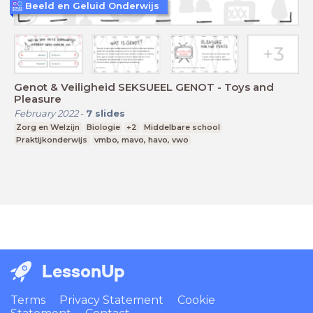
Beeld en Geluid Onderwijs
Genot & Veiligheid SEKSUEEL GENOT - Toys and
Pleasure
February 2022
-
7
slides
Zorg en Welzijn
Biologie
+2
Middelbare school
Praktijkonderwijs
vmbo, mavo, havo, vwo
LessonUp
Terms
Privacy Statement
Cookie