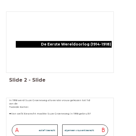
De Eerste Wereldoorlog (1914-1918)
Slide
2
-
Slide
In 1918 werd Suze Groeneweg als eerste vrouw gekozen tot lid
van de
Tweede Kamer.
➡Van welk kiesrecht maakte Suze Groeneweg in 1918 gebruik?
A
B
actief kiesrecht
algemeen vrouwenkiesrecht