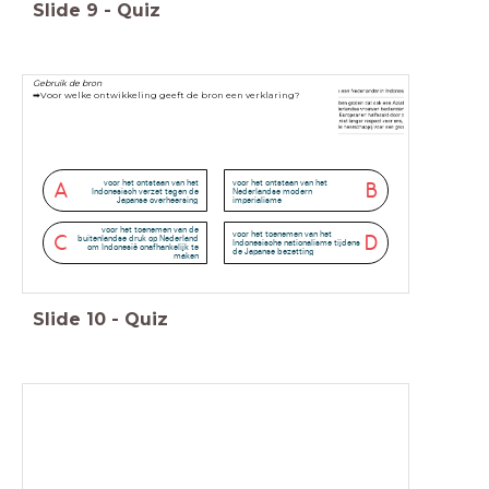
Slide
9
-
Quiz
Gebruik de bron
➡Voor welke ontwikkeling geeft de bron een verklaring?
voor het ontstaan van het
voor het ontstaan van het
A
B
Indonesisch verzet tegen de
Nederlandse modern
Japanse overheersing
imperialisme
voor het toenemen van de
voor het toenemen van het
C
D
buitenlandse druk op Nederland
Indonesische nationalisme tijdens
om Indonesië onafhankelijk te
de Japanse bezetting
maken
Slide
10
-
Quiz