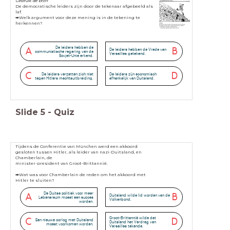
Gebruik de bron
De democratische leiders zijn door de tekenaar afgebeeld als
laf.
➡Welk argument voor deze mening is in de tekening te
herkennen?
De leiders hebben de
A
B
De leiders hebben de Vrede van
communistische regering van de
Versailles getekend.
Sovjet-Unie erkend.
C
D
De leiders verzetten zich niet
De leiders zijn economisch
tegen Hitlers machtsuitbreiding.
afhankelijk van Duitsland.
Slide
5
-
Quiz
Tijdens de Conferentie van München werd een akkoord
gesloten tussen
Hitler, als leider van nazi-Duitsland, en
Chamberlain, de
minister-president van Groot-Brittannië.
➡Wat was voor Chamberlain de reden om het akkoord met
Hitler te sluiten?
De Duitse politiek voor meer
A
B
Duitsland wilde lid worden van de
Lebensraum moest een succes
Volkenbond.
worden.
Groot-Brittannië wilde dat
C
D
Een nieuwe oorlog met Duitsland
Duitsland het Verdrag van
moest voorkomen worden.
Versailles tekende.