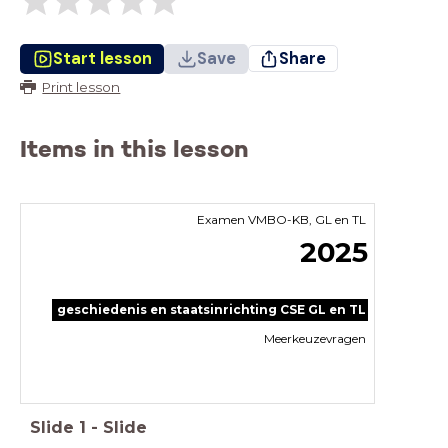
Start lesson
Save
Share
Print lesson
Items in this lesson
Examen VMBO-KB, GL en TL
2025
geschiedenis en staatsinrichting CSE GL en TL
Meerkeuzevragen
Slide
1
-
Slide