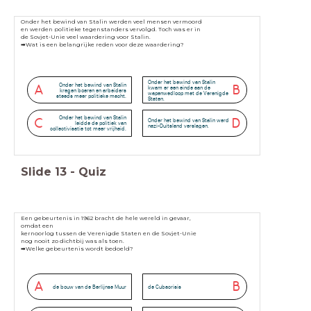
Onder het bewind van Stalin werden veel mensen vermoord
en werden
politieke tegenstanders vervolgd. Toch was er in
de Sovjet-Unie veel
waardering voor Stalin.
➡Wat is een belangrijke reden voor deze waardering?
Onder het bewind van Stalin
Onder het bewind van Stalin
A
B
kwam er een einde aan de
kregen boeren en arbeiders
wapenwedloop met de Verenigde
steeds meer politieke macht.
Staten.
Onder het bewind van Stalin
C
D
Onder het bewind van Stalin werd
leidde de politiek van
nazi-Duitsland verslagen.
collectivisatie tot meer vrijheid.
Slide
13
-
Quiz
Een gebeurtenis in 1962 bracht de hele wereld in gevaar,
omdat een
kernoorlog tussen de Verenigde Staten en de Sovjet-Unie
nog nooit zo
dichtbij was als toen.
➡Welke gebeurtenis wordt bedoeld?
A
B
de bouw van de Berlijnse Muur
de Cubacrisis