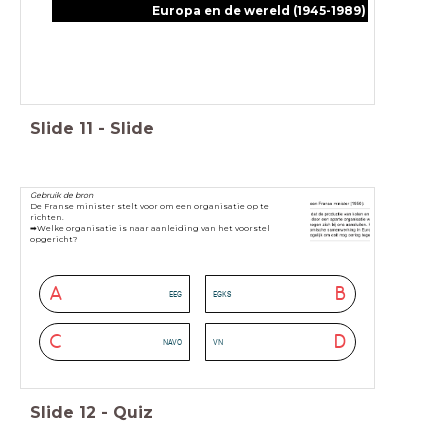
Europa en de wereld (1945-1989)
Slide
11
-
Slide
Gebruik de bron
De Franse minister stelt voor om een organisatie op te
richten.
➡Welke organisatie is naar aanleiding van het voorstel
opgericht?
A
B
EEG
EGKS
C
D
NAVO
VN
Slide
12
-
Quiz