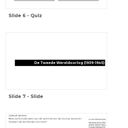
Slide
6
-
Quiz
De Tweede Wereldoorlog (1939-1945)
Slide
7
-
Slide
Gebruik de bron.
➡Op welk onderdeel van de politiek van de Duitse bezetter
hebben de
kerkleiders kritiek?