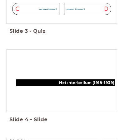
C
D
censuskiesrecht
passief kiesrecht
Slide
3
-
Quiz
Het interbellum (1918-1939)
Slide
4
-
Slide