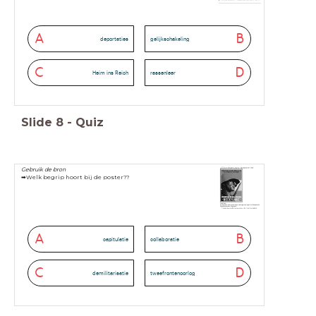
A
B
deportaties
gelijkschakeling
C
D
Heim ins Reich
rassenleer
Slide
8
-
Quiz
Gebruik de bron
➡Welk begrip hoort bij de poster??
A
B
capitulatie
collaboratie
C
D
demilitarisatie
tweefrontenoorlog