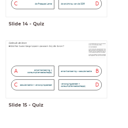
C
D
de Praagse Lente
de stichting van de DDR
Slide
14
-
Quiz
Gebruik de bron
➡Welke twee begrippen passen bij de bron?
A
B
amerikanisering +
amerikanisering + secularisatie
consumptiemaatschappij
C
D
verzorgingsstaat +
secularisatie + verzorgingsstaat
consumptiemaatschappij
Slide
15
-
Quiz