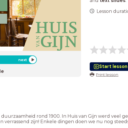
and
text slides
.
Lesson duratio
next
Start lesson
de
Print lesson
 in duurzaamheid rond 1900. In Huis van Gijn werd veel 
 verrassend zijn! Enkele dingen doen we nu nog steeds,