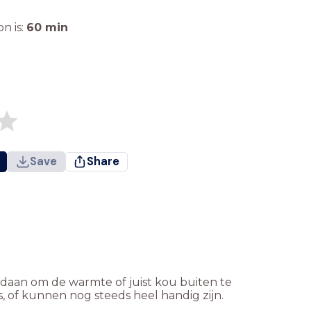
n is:
60
min
Save
Share
gedaan om de warmte of juist kou buiten te
 of kunnen nog steeds heel handig zijn.