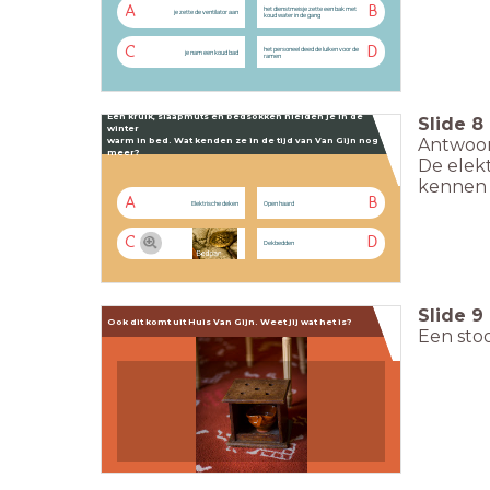
A
B
het dienstmeisje zette een bak met
je zette de ventilator aan
koud water in de gang
C
D
het personeel deed de luiken voor de
je nam een koud bad
ramen
Een kruik, slaapmuts en bedsokken hielden je in
de
Slide
8
winter
Antwoor
warm in bed. Wat kenden ze in de tijd
van Van Gijn nog
meer?
De elek
kennen 
A
B
Elektrische deken
Open haard
C
D
Dekbedden
Slide
9
Ook dit komt uit Huis Van Gijn.
Weet jij wat het is?
Een stoo