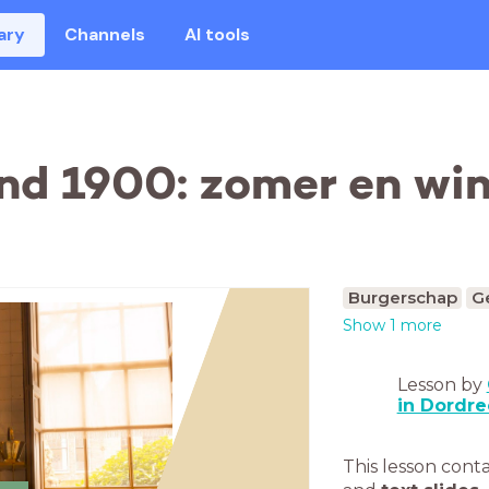
ary
Channels
AI tools
d 1900: zomer en wint
Burgerschap
G
Show 1 more
Lesson by
in Dordre
This lesson cont