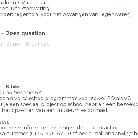
idden: CV-radiator
er: luifel/zonwering
nder: regenton (voor het opvangen van regenwater)
-
Open question
m has no instructions
4
-
Slide
n Gijn bezoeken?
en diverse schoolprogramma's voor zowel PO als VO.
je een speciaal project op school hebt en een bezoek wi
ij het opzetten van een museumles op maat.
ren:
or meer info en reserveringen direct contact op.
via nummer (0)78 -770 87 08 of per e-mail onderwijs@hu