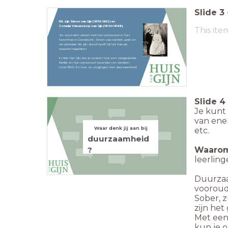
Slide
3
Dit zijn Simon van Gijn (1836-1922) en
Cornelia Vriesendorp-van Gijn (1840-1898).
This ite
Ze woonden samen met hun personeel in hun
herenhuis in Dordrecht. Simon was bankier, jurist en
verzamelaar. Na zijn dood heeft hij het huis als
museum nagelaten.
In Huis Van Gijn kun je ervaren hoe een welgestelde
familie en hun personeel woonden en werkten
rond 1900. En hoe ze omgingen met duurzaamheid.
Slide
4
Je kunt
van ene
Waar denk jij aan bij
etc.
duurzaamheid
?
Waarom
leerlin
Duurzaa
vooroude
Sober, 
zijn he
Met een
kun je o