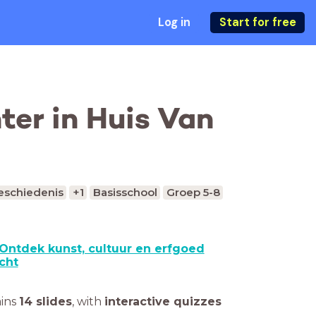
Log in
Start for free
er in Huis Van
eschiedenis
+1
Basisschool
Groep 5-8
Ontdek kunst, cultuur en erfgoed
cht
ains
14 slides
,
with
interactive quizzes