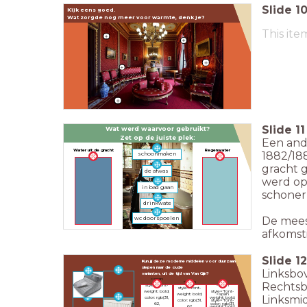
Slide
1
Kijk eens goed.
Wat zorgde nog meer voor
warmte, denk je?
This ite
Slide
11
Wat werd waarvoor gebruikt?
Zet op de juiste plek:
Een and
Water uit de gracht
Regenwater
1882/18
schoonmaken
gracht g
de afwas
werd op
in bad gaan
schoner 
drinkwate
r
De meest
wc doorspoelen
afkomst
Slide
12
Kun jij deze moderne middelen voor duurzaamheid
slepen naar de oude
Linksbo
varianten, uit de tijd van Van Gijn?
<span
<span
Rechtsb
style="font-
<span
style="font-
weight: bold;
style="font-
<span
weight: bold;
Linksmi
color: rgb(31,
weight: bold;
style="font-
color: rgb(31,
62,
color: rgb(31,
weight: bold;
62,