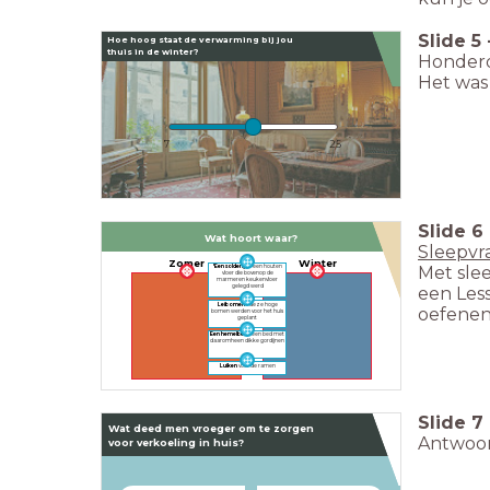
Slide
5
Hoe hoog staat de verwarming bij jou
thuis in de winter?
Honderd
Het was 
7
25
Slide
6
Wat hoort waar?
Sleepvr
Zomer
Winter
Met slee
'Een soldertje
- een houten
vloer die bovenop de
marmeren keukenvloer
een Les
gelegd werd
Leibomen
- deze hoge
oefenen
bomen werden voor het huis
geplant
Een hemelbed
- een bed met
daaromheen dikke gordijnen
Luiken
voor de ramen
Slide
7
Wat deed men vroeger om te zorgen
Antwoor
voor verkoeling in huis?