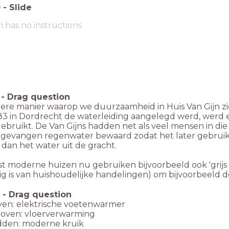
0
-
Slide
m has no instructions
-
Drag question
ere manier waarop we duurzaamheid in Huis Van Gijn zien
83 in Dordrecht de waterleiding aangelegd werd, werd e
ebruikt. De Van Gijns hadden net als veel mensen in die
gevangen regenwater bewaard zodat het later gebruikt
dan het water uit de gracht.
 moderne huizen nu gebruiken bijvoorbeeld ook 'grijs w
ig is van huishoudelijke handelingen) om bijvoorbeeld 
-
Drag question
ven: elektrische voetenwarmer
oven: vloerverwarming
dden: moderne kruik