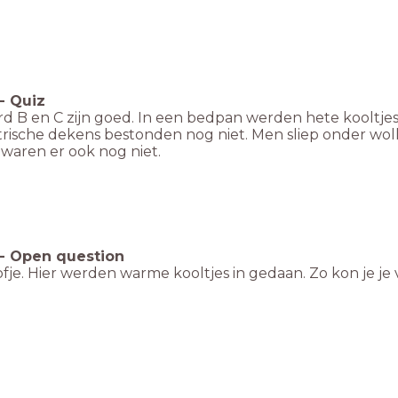
-
Quiz
d B en C zijn goed. In een bedpan werden hete kooltje
trische dekens bestonden nog niet. Men sliep onder wo
waren er ook nog niet.
-
Open question
fje. Hier werden warme kooltjes in gedaan. Zo kon je j