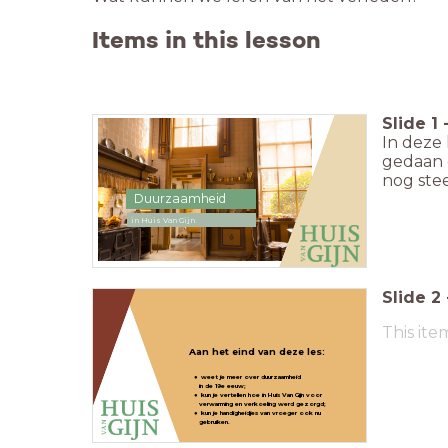
Items in this lesson
Slide
1
In deze 
gedaan 
nog stee
Duurzaamheid
in Huis Van Gijn
Slide
2
This ite
Aan het eind van deze les:
weet je meer over duurzaamheid
in de 19e eeuw;
kun je vertellen hoe in Huis Van Gijn voor
verwarming en verkoeling werd gezorgd;
kun je handigheidjes van vroeger ook nu
gebruiken.