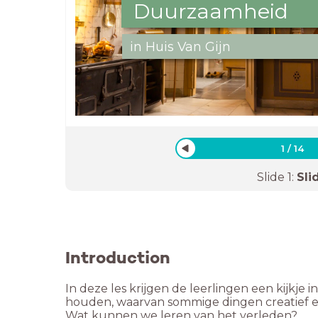
Duurzaamheid
in Huis Van Gijn
1
/
14
Slide
1
:
Sli
Introduction
In deze les krijgen de leerlingen een kijkje
houden, waarvan sommige dingen creatief en
Wat kunnen we leren van het verleden?