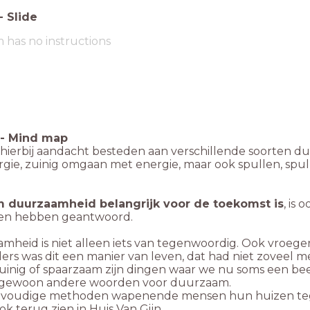
-
Slide
m has no instructions
-
Mind map
 hierbij aandacht besteden aan verschillende soorten 
rgie, zuinig omgaan met energie, maar ook spullen, spu
 duurzaamheid belangrijk voor de toekomst is
, is
gen hebben geantwoord.
mheid is niet alleen iets van tegenwoordig. Ook vroege
rs was dit een manier van leven, dat had niet zoveel m
zuinig of spaarzaam zijn dingen waar we nu soms een bee
t gewoon andere woorden voor duurzaam.
voudige methoden wapenende mensen hun huizen tegen
ok terug zien in Huis Van Gijn.