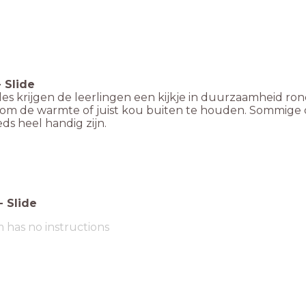
-
Slide
les krijgen de leerlingen een kijkje in duurzaamheid ro
om de warmte of juist kou buiten te houden. Sommige 
ds heel handig zijn.
-
Slide
m has no instructions