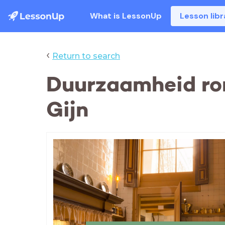
What is LessonUp
Lesson libr
‹
Return to search
Duurzaamheid ron
Gijn