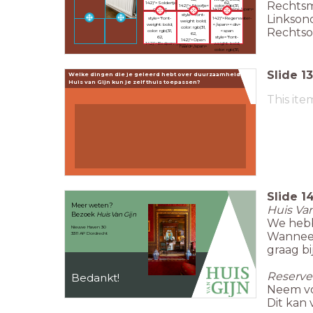
Rechtsm
142)">Soldertje
62,
color: rgb(31,
142)">Stoofje</span>
<span
op het
142)">Luiken</span>
<span
62,
<br>
style="font-
marmer</span>
Linksond
style="font-
142)">Regenwater-
weight: bold;
weight: bold;
</span><div>
color: rgb(31,
Rechtso
color: rgb(31,
<span
62,
62,
style="font-
142)">Open
142)">Bedpan</span>
weight: bold;
haard</span>
color: rgb(31,
62,
142)">kelder</span>
</div>
Slide
13
Welke dingen die je geleerd hebt over duurzaamheid in
Huis van Gijn kun je zelf thuis toepassen?
This ite
Slide
1
Meer weten?
Huis Va
Bezoek
Huis Van Gijn
We hebb
Nieuwe Haven 30
Wanneer 
3311 AP Dordrecht
graag b
Reserve
Bedankt!
Neem vo
Dit kan 