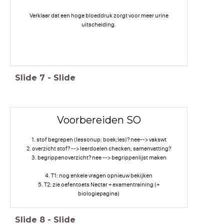
Verklaar dat een hoge bloeddruk zorgt voor meer urine
uitscheiding.
Slide
7
-
Slide
Voorbereiden SO
1. stof begrepen (lessonup; boek;les)? nee--> vakswt
2. overzicht stof? --> leerdoelen checken; samenvatting?
3. begrippenoverzicht? nee --> begrippenlijst maken
4. T1: nog enkele vragen opnieuw bekijken
5. T2: zie oefentoets Nectar + examentraining (+
biologiepagina)
Slide
8
-
Slide