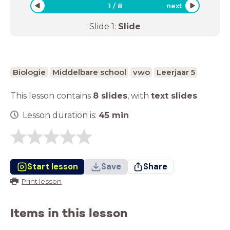
1
/
8
next
Slide
1
:
Slide
Biologie
Middelbare school
vwo
Leerjaar 5
This lesson contains
8 slides
,
with
text slides
.
Lesson duration is:
45
min
Start lesson
Save
Share
Print lesson
Items in this lesson