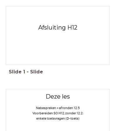
Afsluiting H12
Slide
1
-
Slide
Deze les
Nabespreken + afronden 12.5
Voorbereiden SO H12, zonder 12.2:
enkele toetsvragen (D-toets)