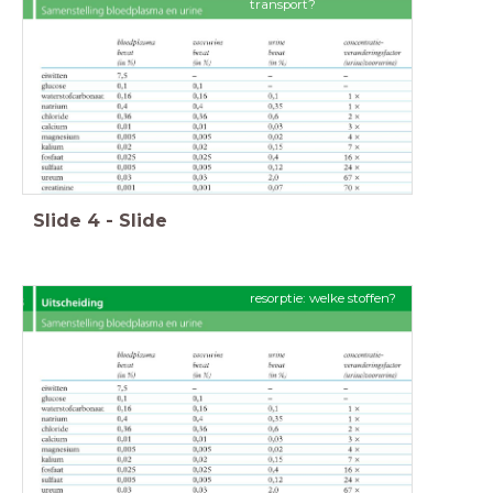
transport?
Slide
4
-
Slide
resorptie: welke stoffen?