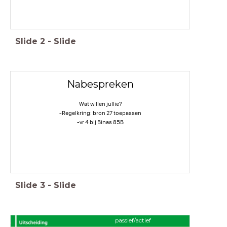
Slide
2
-
Slide
Nabespreken
Wat willen jullie?
-Regelkring: bron 27 toepassen
-vr 4 bij Binas 85B
Slide
3
-
Slide
passief/actief