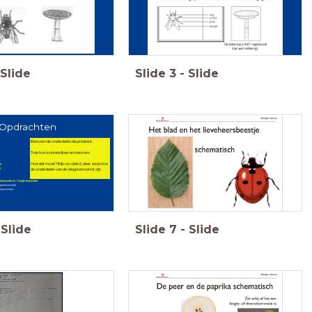
Slide
Slide
3
-
Slide
Opdrachten
Benoem de onderdelen die je tekent.
Trek horizontale lijnen en benoem.
Hoe dat moet? Kijk op slide 2, daar zie je hoe
ht
t
de onderdelen van de vlieg benoemd zijn.
sdoorsnede en 1 lengte doorsnede
edoorsnede)
doorsnede)
Slide
Slide
7
-
Slide