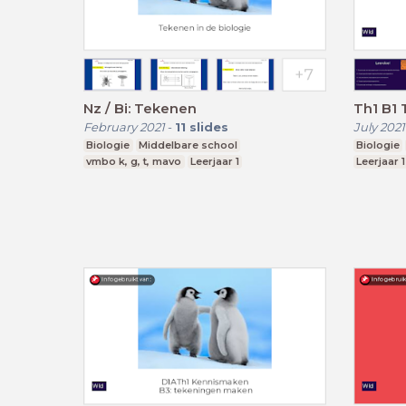
Nz / Bi: Tekenen
Th1 B1 
February 2021
-
11
slides
July 2021
Biologie
Middelbare school
Biologie
vmbo k, g, t, mavo
Leerjaar 1
Leerjaar 1