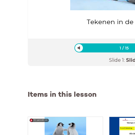
Tekenen in de 
1
/
15
Slide
1
:
Sli
Items in this lesson
Info gebruikt van:
Soort tekening: