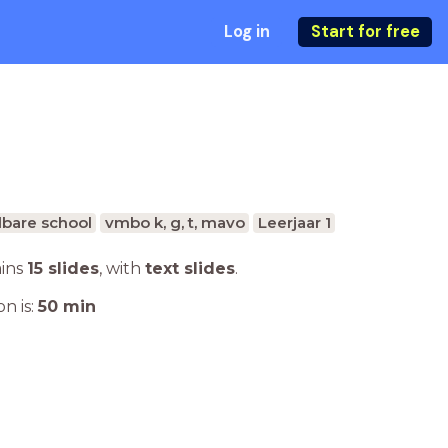
Log in
Start for free
bare school
vmbo k, g, t, mavo
Leerjaar 1
ains
15 slides
,
with
text slides
.
n is:
50
min