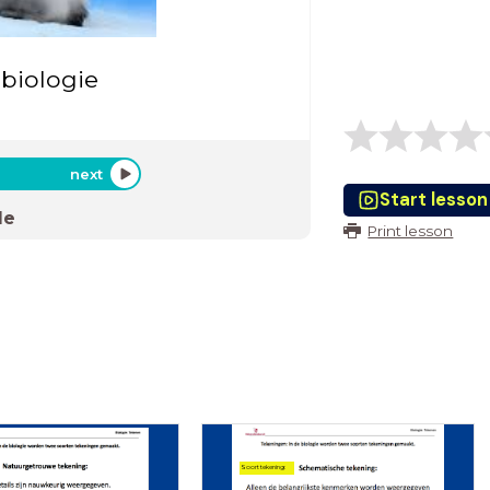
biologie
next
Start lesson
de
Print lesson
Soort tekening: