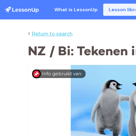
What is LessonUp
Lesson libr
‹
Return to search
NZ / Bi: Tekenen 
Info gebruikt van: