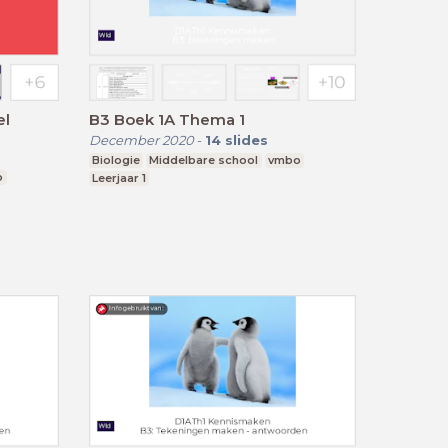
el
B3 Boek 1A Thema 1
December 2020
-
14
slides
Biologie
Middelbare school
vmbo
o
Leerjaar 1