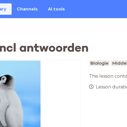
ary
Channels
AI tools
incl antwoorden
Biologie
Middel
This lesson cont
Lesson duratio