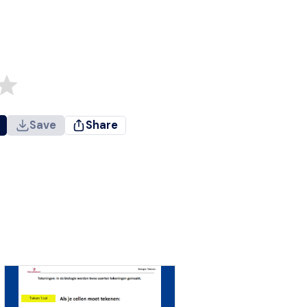
Save
Share
Teken 1 cel