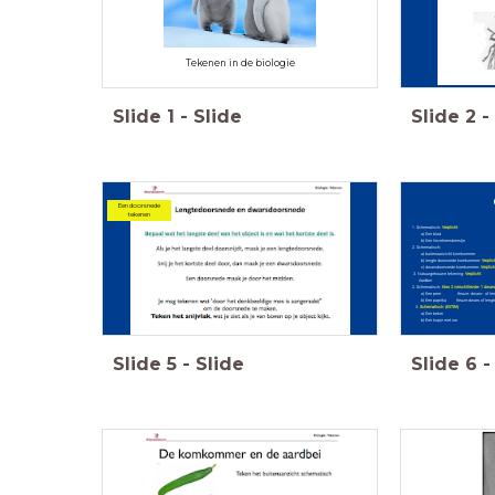
Tekenen in de biologie
Slide
1
-
Slide
Slide
2
-
Een doorsnede
tekenen
1. Schematisch:
Verplicht
a) Een blad
b) Een lieveheersbeestje
2. Schematisch:
a) buitenaanzicht komkommer
b) lengte doorsnede komkommer:
Verplic
c) dwarsdoorsnede komkommer:
Verplich
3. Natuurgetrouwe tekening:
Verplicht
Aardbei
2. Schematisch:
Kies 2 verschillende: 1 dwar
a) Een peer Keuze: dwars- of lengt
b) Een paprika Keuze:dwars of lengte
3.
Schematisch: (EXTRA)
a) Een beker
b) Een kopje met oor
Slide
5
-
Slide
Slide
6
-