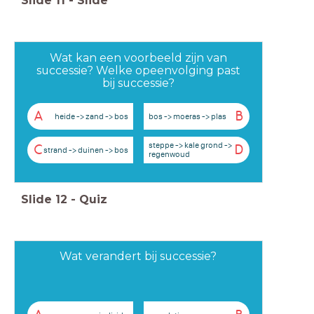
Slide
11
-
Slide
Wat kan een voorbeeld zijn van
successie? Welke opeenvolging past
bij successie?
A
B
heide -> zand -> bos
bos -> moeras -> plas
steppe -> kale grond ->
C
D
strand -> duinen -> bos
regenwoud
Slide
12
-
Quiz
Wat verandert bij successie?