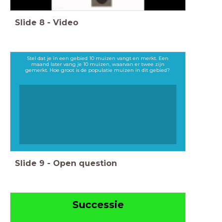
Slide
8
-
Video
Stel dat je in een gebied 10 muizen vangt en merkt. Een
maand later vang je 10 muizen, waarvan er twee zijn
gemerkt. Hoe groot is de populatie muizen in dit gebied?
Slide
9
-
Open question
Successie