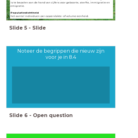
is te bepalen aan de hand van cijfers voor geboorte, sterfte, immigratie en
emigratie.
Populatiedichtheid
het aantal individuen per oppervlakte- of volume-eenheid.
Slide
5
-
Slide
Noteer de begrippen die nieuw zijn
voor je in 8.4
Slide
6
-
Open question