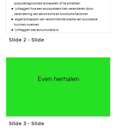
populatiegroottes te bepalen of te schatten
uitleggen hoe een ecosysteem kan veranderen door
verandering van abiotische en biotische factoren
eigenschappen van verschillende stadia van successie
kunnen noemen
Uitleggen wat accumulatie is
Slide
2
-
Slide
Even herhalen
Slide
3
-
Slide