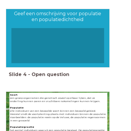
Geef een omschrijving voor populatie
en populatiedichtheid
Slide
4
-
Open question
Soort
een groep organismen die genetisch zoveel op elkaar lijken, dat ze
onderling kunnen paren en vruchtbare nakomelingen kunnen krijgen.
Populatie
alle individuen van een bepaalde soort binnen een bepaald gebied.
Meestal vindt de voortplanting plaats met individuen binnen de populatie.
Voorbeelden: de populatie reeën op de Veluwe, de populatie regenwormen
in een grasveld
Populatiegrootte
het aantal individuen waaruit een populatie bestaat. De populatiegrootte