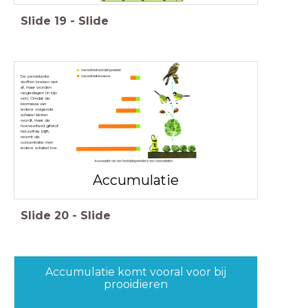
Slide
19
-
Slide
De persistente
stoffen breken niet
af, maar worden
opgeslagen (in bijv
vet). Omdat de
biomassa van
iedere volgende
schakel kleiner
wordt, maar de
hoeveelheid gifstof
hetzelfde blijft,
neemt de
concentratie met
iedere schakel toe.
Accumulatie
Slide
20
-
Slide
Accumulatie komt vooral voor bij
prooidieren