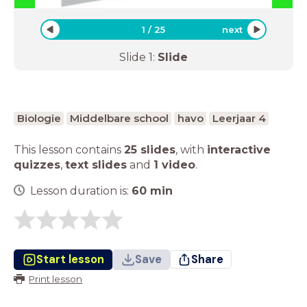
1
/
25
next
Slide
1
:
Slide
Biologie
Middelbare school
havo
Leerjaar 4
This lesson contains
25 slides
,
with
interactive
quizzes
,
text slides
and
1 video
.
Lesson duration is:
60
min
Start lesson
Save
Share
Print lesson