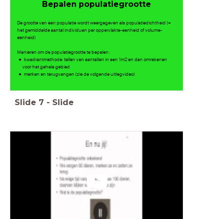
Bepalen populatiegrootte
De grootte van een populatie wordt weergegeven als populatiedichtheid (=
het gemiddelde aantal individuen per oppervlakte-eenheid of volume-
eenheid)
Manieren om de populatiegrootte te bepalen:
kwadrantmethode: tellen van aantallen in een 1m2 en dan omrekenen
voor het gehele gebied
merken en terugvangen (zie de volgende uitlegvideo)
Slide
7
-
Slide