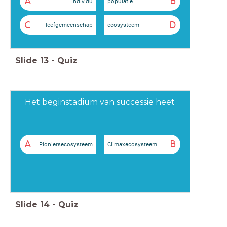
A
B
individu
populatie
C
D
leefgemeenschap
ecosysteem
Slide
13
-
Quiz
Het beginstadium van successie heet
A
B
Pioniersecosysteem
Climaxecosysteem
Slide
14
-
Quiz