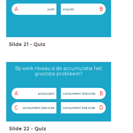
A
B
juist
onjuist
Slide
21
-
Quiz
Bij welk niveau is de accumulatie het
grootste probleem?
A
B
producent
consument 1ste orde
C
D
consument 2de orde
consument 3de orde
Slide
22
-
Quiz