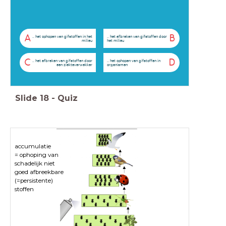
A
B
.. het ophopen van gifstoffen in het
.. het afbreken van gifstoffen door
milieu
het milieu
C
D
.. het afbreken van gifstoffen door
.. het ophopen van gifstoffen in
een ziekteverwekker
organismen
Slide
18
-
Quiz
accumulatie
= ophoping van
schadelijk niet
goed afbreekbare
(=persistente)
stoffen