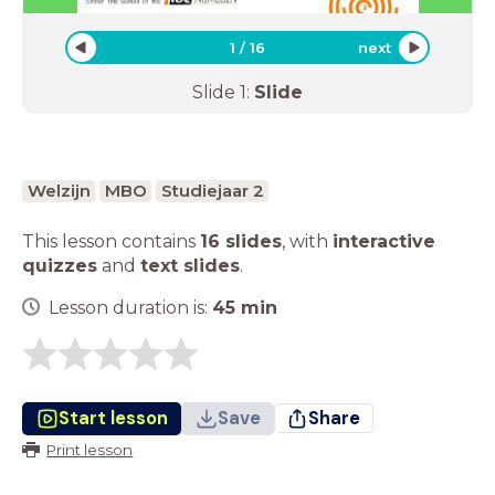
1
/
16
next
Slide
1
:
Slide
Welzijn
MBO
Studiejaar 2
This lesson contains
16 slides
,
with
interactive
quizzes
and
text slides
.
Lesson duration is:
45
min
Start lesson
Save
Share
Print lesson