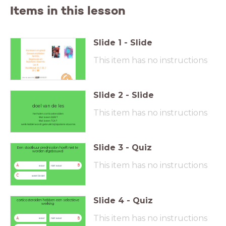
Items in this lesson
Slide
1
-
Slide
This item has no instructions
Slide
2
-
Slide
doel van de les
This item has no instructions
herhalen corticosteroïden
Wat is een SSRI ?
Wat is een TCA ?
welk middel wordt gebruikt bij bipolaire stoornis
Slide
3
-
Quiz
Een stootkuur prednisolon hoeft niet te
worden afgebouwd
This item has no instructions
A
B
waar
niet waar
C
weet ik niet
Slide
4
-
Quiz
corticosteroïden hebben een selectieve
werking
This item has no instructions
A
B
waar
niet waar