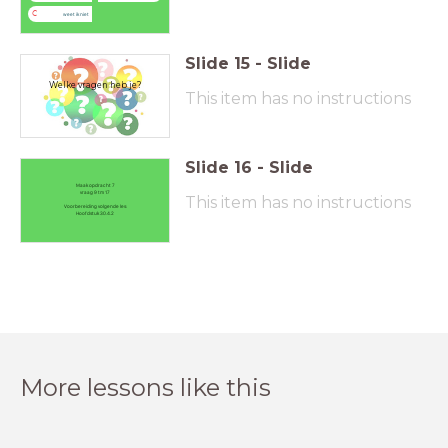
C
weet ik niet
Slide
15
-
Slide
Welke vragen heb je?
This item has no instructions
Slide
16
-
Slide
Maak opdracht 7
vraag 9 tm 17
This item has no instructions
Voorbereiding volgende les:
Hoofdstuk 30.4.2
More lessons like this