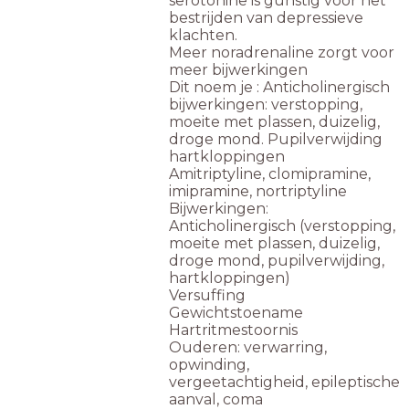
serotonine is gunstig voor het
bestrijden van depressieve
klachten.
Meer noradrenaline zorgt voor
meer bijwerkingen
Dit noem je : Anticholinergisch
bijwerkingen: verstopping,
moeite met plassen, duizelig,
droge mond. Pupilverwijding
hartkloppingen
Amitriptyline, clomipramine,
imipramine, nortriptyline
Bijwerkingen:​
Anticholinergisch (verstopping,
moeite met plassen, duizelig,
droge mond, pupilverwijding,
hartkloppingen)​
Versuffing
Gewichtstoename​
Hartritmestoornis​
Ouderen: verwarring,
opwinding,
vergeetachtigheid, epileptische
aanval, coma​