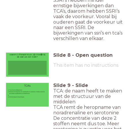
SSRI’s hebben minder
ernstige bijwerkingen dan
TCA’s, daarom hebben SSRI’s
vaak de voorkeur. Vooral bij
ouderen gaat de voorkeur uit
naar een SSRI. De
bijwerkingen van ssri’s en tca’s
verschillen van elkaar.
Slide
8
-
Open question
waarom is therapie trouw zijn moeilijk bij
de start van een SSRI?
This item has no instructions
Slide
9
-
Slide
TCA's
TCA: de naam heeft te maken
Tricyclische antidepressiva
Remmen de heropname van noradrenaline en serotonine. Hierdoor neemt de
concentratie noradrenaline en serotonine toe
met de structuur van de
Anticholinergische bijwerkingen
middelen
TCA remt de heropname van
noradrenaline en serotonine
De concentratie van deze 2
stoffen neemt dus toe. Meer