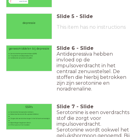
C
weet ik niet
Slide
5
-
Slide
depressie
This item has no instructions
Slide
6
-
Slide
geneesmiddelen bij depressie
Antidepressiva hebben
Serotonineheropnameremmers (SSRI)
Tricyclische antidepressiva (TCA)
Combinatie van praten en pillen
invloed op de
impulsoverdracht in het
centraal zenuwstelsel. De
stoffen die hierbij betrokken
zijn zijn serotonine en
noradrenaline.
Slide
7
-
Slide
SSRI's
Serotonine is een overdrachts
Serotonine heropname remmers
(Selective Serotonin Re-uptake Inhibitor)
stof die zorgt voor
Zorgen dat serotonine langer in het lichaam aanwezig is
impulsoverdracht.
Bijwerkingen beginnen direct
Effect pas na 2 tot 3 weken
Serotonine wordt ookwel het
gelukshormoon genoemd. Bij