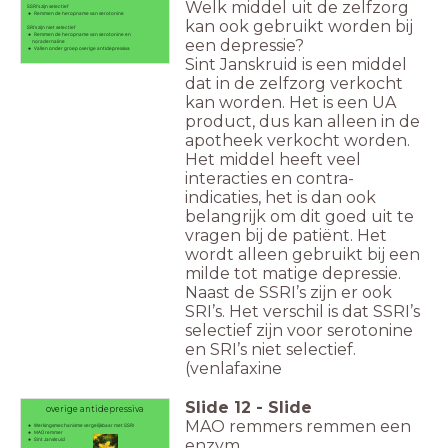
Welk middel uit de zelfzorg
SSRI’s zijn selectief
Remmen de heropname van serotonine
kan ook gebruikt worden bij
SRI’s zijn niet selectief
Remmen de heropname van serotonine en
een depressie?
noradernaline
Vallen onder groep overige antidepressiva
Sint Janskruid is een middel
dat in de zelfzorg verkocht
kan worden. Het is een UA
product, dus kan alleen in de
apotheek verkocht worden.
Het middel heeft veel
interacties en contra-
indicaties, het is dan ook
belangrijk om dit goed uit te
vragen bij de patiënt. Het
wordt alleen gebruikt bij een
milde tot matige depressie.
Naast de SSRI’s zijn er ook
SRI’s. Het verschil is dat SSRI’s
selectief zijn voor serotonine
en SRI’s niet selectief.
(venlafaxine
Slide
12
-
Slide
overige antidepressiva
MAO remmers remmen een
Werkingsmechanisme vergelijkbaar met SSRI
MAO remmer
Sint Janskruid
enzym.