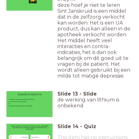
deze hoef je niet te leren
Sint Janskruid is een middel
dat in de zelfzorg verkocht
kan worden. Het is een UA
product, dus kan alleen in de
apotheek verkocht worden.
Het middel heeft veel
interacties en contra-
indicaties, het is dan ook
belangrijk om dit goed uit te
vragen bij de patiënt. Het
wordt alleen gebruikt bij een
milde tot matige depressie.
Slide
13
-
Slide
bipolaire stoornis
de werking van lithium is
lithium carbonaat/ lithium citraat
werkt na 1 tot 2 weken
onbekend
smalle therapeutische breedte
Slide
14
-
Quiz
Lithium geeft met hydrochloorthiazide (= plastablet)
een interactie. De lithium spiegel wordt door de
combinatie
This item has no instructions
A
B
verlaagd
verhoogd