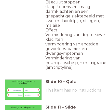
Bij acuut stoppen:​
slaapstoornissen, maag-
darmklachten en een
griepachtige ziektebeeld met
zweten, hoofdpijn, rillingen,
malaise​
Effect:
Vermindering van depressieve
klachten
vermindering van angstige
gevoelens, paniek en
dwangsymptomen
Vermindering van
neuropatische pijn en migraine
(amitriptyline)
Slide
10
-
Quiz
Wat is geen anticholinergische
bijwerking?
This item has no instructions
A
B
hartkloppingen
trillen
C
D
diarree
weet ik niet
Slide
11
-
Slide
Overige antidepressiva