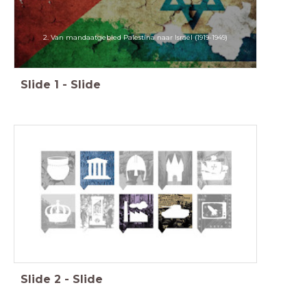
2. Van mandaatgebied Palestina naar Israël (1919-1949)
Slide
1
-
Slide
Slide
2
-
Slide