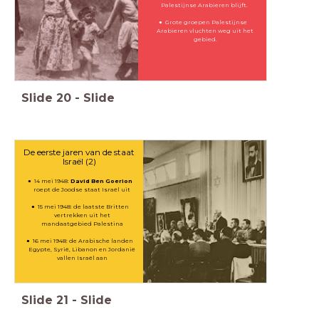
Palestijnse Arabieren blijft.
Grote groepen Palestijnse
Arabieren vluchten weg uit het
gebied.
Slide
20
-
Slide
De eerste jaren van de staat
Israël (2)
14 mei 1948:
David Ben Goerion
roept de Joodse staat Israël uit
15 mei 1948: de laatste Britten
vertrekken uit het
mandaatgebied Palestina
16 mei 1948: de Arabische landen
Egypte, Syrië, Libanon en Jordanië
vallen Israël aan
Slide
21
-
Slide