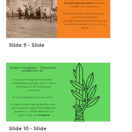
Joodse immigranten
(ongeveer
40.000) naar Palestina
Welgestelde Joden kopen veel
grond van Arabische
grootgrondbezitters: Palestijnse
Arabieren worden van hun land
gezet
Slide
9
-
Slide
Joodse immigratie – Palestijnse
problemen (2)
Grote immigratie en Joodse
landaankoop zorgen voor irritatie
en angst bij de Palestijnse
Arabieren
In het gebied ontstaan rellen
Joden vinden dat de Britten niet
genoeg doen tegen het Arabische
geweld en richten daarom hun
eigen 'leger' op:
Hagana
Slide
10
-
Slide