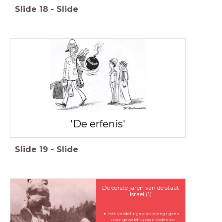
Slide
18
-
Slide
'De erfenis'
Slide
19
-
Slide
De eerste jaren van de staat
Israël (1)
Het Verdelingsplan brengt geen
rust: geweld tussen Joden en