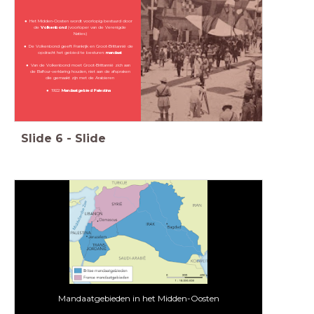
Het Midden-Oosten wordt voorlopig bestuurd door
de
Volkenbond
(voorloper van de Verenigde
Naties)
De Volkenbond geeft Frankrijk en Groot-Brittannië de
opdracht het gebied te besturen:
mandaat
Van de Volkenbond moet Groot-Brittannië zich aan
de Balfour-verklaring houden, niet aan de afspraken
die gemaakt zijn met de Arabieren
1922:
Mandaatgebied Palestina
Slide
6
-
Slide
Mandaatgebieden in het Midden-Oosten