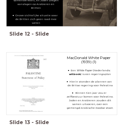
samenwerkten), en Joden plegen
aanslagen op Arabieren en
Britten
Onoverzichtelijke situatie waar
de Britten zich geen raad mee
weten
Slide
12
-
Slide
MacDonald White Paper
(1939) (1)
Een
White Paper
(Nederlands:
witboek
) is een regeringsplan
Hierin stonden de plannen van
de Britse regering voor Palestina
Binnen tien jaar zou er
zelfbestuur komen voor Palestina.
Joden en Arabieren zouden dit
samen uitvoeren, over een
gemengd Arabische-Joodse staat.
Slide
13
-
Slide