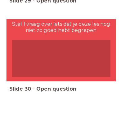
Slide
29
-
Open question
Stel 1 vraag over iets dat je deze les nog
niet zo goed hebt begrepen
Slide
30
-
Open question