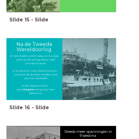
Slide
15
-
Slide
Na de Tweede
Wereldoorlog
Veel Joden willen weg uit Europa,
zelfs na de oorlog was er veel
antisemitisme
Emigreren naar Palestina was
moeilijk: de Britten hielden vast
aan hun Witboek
De Hagana hielp
met
illegale
emigratie naar
Palestina
Slide
16
-
Slide
Steeds meer spanningen in
Palestina