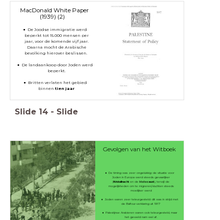
MacDonald White Paper
(1939) (2)
De Joodse immigratie werd
beperkt tot 15.000 mensen per
jaar, voor de komende vijf jaar.
Daarna mocht de Arabische
bevolking hierover beslissen.
De landaankoop door Joden werd
beperkt.
Britten verlaten het gebied
binnen
tien jaar
Slide
14
-
Slide
Gevolgen van het Witboek
De timing was zeer ongelukkig: de situatie voor
Joden in Europa werd steeds gevaarlijker
(
Kristallnacht
en de
Holocaust
), terwijl de
mogelijkheden om te migreren/vluchten steeds
moeilijker werd
Joden waren zeer teleurgesteld: dit was in strijd met
de Balfour-verklaring uit 1917
Palestijnse Arabieren waren ook teleurgesteld, maar
het geweld nam wel af.