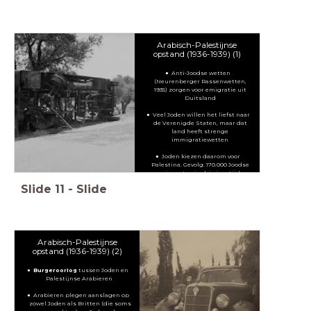
Arabisch-Palestijnse
opstand (1936-1939) (1)
Anti-Joodse wetten
(Neurenberger Rassenwetten,
1935) zorgen voor emigratie uit
Duitsland
Veel Joden willen het liefst naar
de Verenigde Staten, maar dat
land heeft strenge
immigratiewetten
Joden kiezen daarom voor
Palestina. Gevolg: 170.000 Joodse
migranten in drie jaar tijd
Slide
11
-
Slide
Arabisch-Palestijnse
opstand (1936-1939) (2)
Burgeroorlog
tussen Joden en
Palestijnse Arabieren
Arabieren plegen aanslagen op
zowel Joden als Britten (die soms