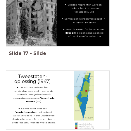
Joodse migranten worden
onderschept op zee en
teruggestuurd
Sommigen worden vastgezet in
kampen op Cyprus
Reactie: extremistische Joden
(
Irgoen
) plegen aanslagen op
Britse doelen in Palestina
Slide
17
-
Slide
Tweestaten-
oplossing (1947)
De Britten hebben het
mandaatgebied niet meer onder
controle. Het gebied wordt
overgedragen aan de
Verenigde
Naties
(VN)
De VN komt met een
Verdelingsplan
: het gebied
wordt verdeeld in een Joodse- en
Arabische staat. Jeruzalem komt
onder bestuur van de VN te staan.