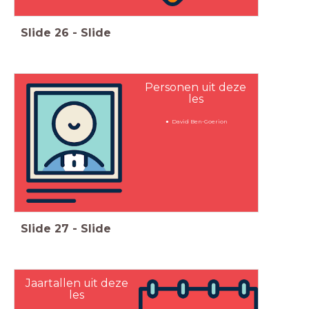
Slide
26
-
Slide
Personen uit deze
les
David Ben-Goerion
Slide
27
-
Slide
Jaartallen uit deze
les