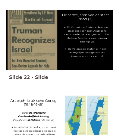
De eerste jaren van de staat
Israël (3)
De Verenigde Staten erkennen
Israël snel: een niet-Arabische,
democratische bondgenoot in het
Midden-Oosten is voor hen erg
belangrijk
De Verenigde Staten zijn een
belangrijke bondgenoot (en
kunnen wapens leveren)
Slide
22
-
Slide
Arabisch-Israëlische Oorlog
(1948-1949)
Israël:
de Israëlische
Onafhankelijkheidsoorlog
Palestijnen:
al-Nakbah
('de Ramp')
Israël wint de oorlog en verovert
veel gebieden: ook gebieden die
door de VN aan de Palestijnse