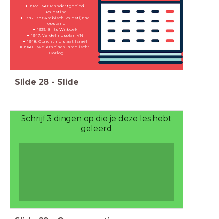
1922-1948: Mandaatgebied
Palestina
1936-1939: Arabisch-Palestijnse
opstand
1939: Brits Witboek
1947: Verdelingsplan VN
1948: Oprichting staat Israël
1948-1949: Arabisch-Israëlische
Oorlog
Slide
28
-
Slide
Schrijf 3 dingen op die je deze les hebt
geleerd