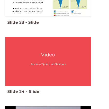
Arabieren waren toegezegd
Ruim 700.000 Palestijnse
Arabieren vluchten uit Israël
Slide
23
-
Slide
Video
Andere Tijden: al-Nakbah
Slide
24
-
Slide