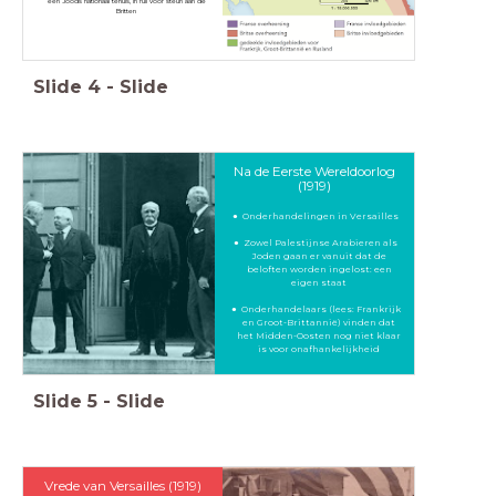
een Joods nationaal tehuis, in ruil voor steun aan de
Britten
Slide
4
-
Slide
Na de Eerste Wereldoorlog
(1919)
Onderhandelingen in Versailles
Zowel Palestijnse Arabieren als
Joden gaan er vanuit dat de
beloften worden ingelost: een
eigen staat
Onderhandelaars (lees: Frankrijk
en Groot-Brittannië) vinden dat
het Midden-Oosten nog niet klaar
is voor onafhankelijkheid
Slide
5
-
Slide
Vrede van Versailles (1919)