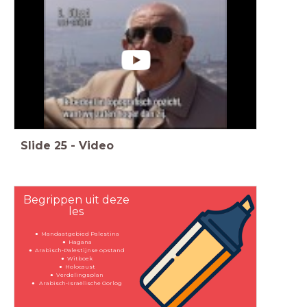
Slide
25
-
Video
Begrippen uit deze
les
Mandaatgebied Palestina
Hagana
Arabisch-Palestijnse opstand
Witboek
Holocaust
Verdelingsplan
Arabisch-Israëlische Oorlog