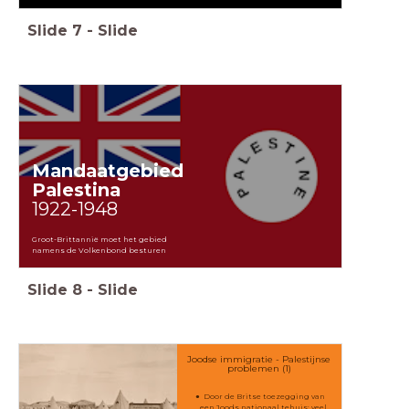
Slide
7
-
Slide
Mandaatgebied
Palestina
1922-1948
Groot-Brittannië moet het gebied
namens de Volkenbond besturen
Slide
8
-
Slide
Joodse immigratie - Palestijnse
problemen (1)
Door de Britse toezegging van
een Joods nationaal tehuis: veel