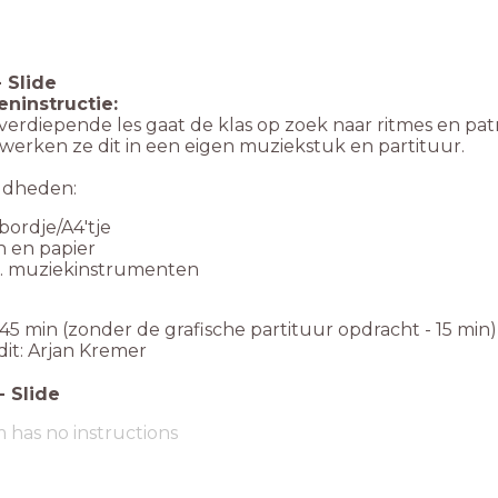
-
Slide
ninstructie:
verdiepende les gaat de klas op zoek naar ritmes en pa
werken ze dit in een eigen muziekstuk en partituur.
gdheden:
bordje/A4'tje
 en papier
t. muziekinstrumenten
45 min (zonder de grafische partituur opdracht - 15 min)
dit: Arjan Kremer
-
Slide
m has no instructions