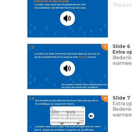
Patronen in de muziek
This ite
Luister naar een kort fragment van het
muziekstuk: De Wilde Duif van Dvorak.
Slide
6
Extra o
Luister nu naar het hele muziek stuk en turf op je
Bedenk 
wisbordje/A4'tje hoe vaak je het
motief*
hoort.
wanneer
*Een motief in muziek is een herhalend patroon
van tonen dat steeds weer terugkomt.
Slide
7
Dit motief uit De Wilde Duif van Dvorak wordt in
Extra op
muziektaal zo opgeschreven:
Bedenk 
wanneer
Luister nog eens naar het audiofragment en lees
mee.
Deze muziektaal noemen je ‘grafische