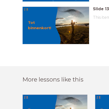
Slide
13
This ite
Tot
binnenkort!
More lessons like this