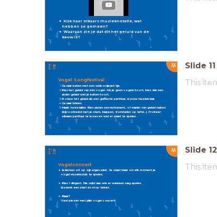
Kijk naar elkaars muzieknotatie, wat
hebben ze gemeen?
Waaraan zie je dat dit het geluid van de
kauw is?
Slide
11
Vogel Songfestival
This ite
Ga naar buiten met een wisbordje/a4’tje.
Kies het geluid van één vogel. Als je geen vogels hoort, kies dan een
ander geluid wat je buiten hoort.
Noteer het geluid als een grafische partituur, in jouw muziektaal.
Ga naar binnen.
Maak tweetallen. Kies samen een instrument, of manier van geluid maken
(bijvoorbeeld met je stem, klappen, trommelen op tafel..). Probeer
elkaars partituur te lezen en wat er staat te spelen.
Slide
12
Vogelconcert
This ite
Iedereen zit op zijn eigen plek. Je staat klaar om elk moment je
vogel muziekstuk te spelen.
Kies 1 dirigent. Die wijst aan wie er wanneer mag spelen.
Bedenk een start en stop teken.
Klaar?
Veel plezier met jullie vogel concert!