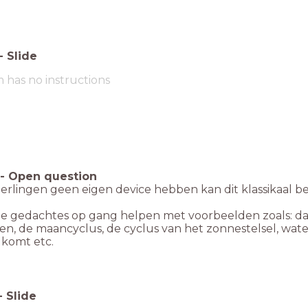
-
Slide
m has no instructions
-
Open question
leerlingen geen eigen device hebben kan dit klassikaal 
de gedachtes op gang helpen met voorbeelden zoals: da
n, de maancyclus, de cyclus van het zonnestelsel, wate
 komt etc.
-
Slide