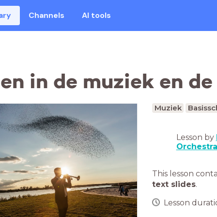
ary
Channels
AI tools
en in de muziek en de
Muziek
Basissc
Lesson by
Orchestr
This lesson cont
text slides
.
Lesson duratio