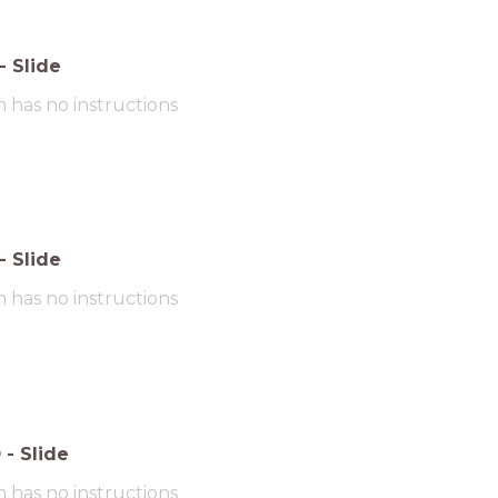
-
Slide
m has no instructions
-
Slide
m has no instructions
0
-
Slide
m has no instructions