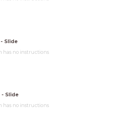
-
Slide
m has no instructions
-
Slide
m has no instructions