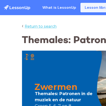
What is LessonUp
Lesson libr
‹
Return to search
Themales: Patron
Zwermen
Themales: Patronen in de
muziek en de natuur
Groep 5, 6, 7 en 8