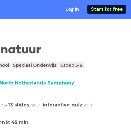
Log in
Start for free
 natuur
hool
Speciaal Onderwijs
Groep 5-8
North Netherlands Symphony
a
ains
13 slides
,
with
interactive quiz
and
n is:
45
min