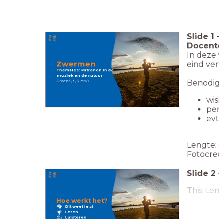
Slide
1
Docente
In deze 
Zwermen
eind ver
Themales: Patronen in de
muziek en de natuur
Benodi
Groep 5, 6, 7 en 8
wis
pen
ev
Lengte: 
Fotocre
Slide
2
This ite
Hoe werkt het?
Dit weet je al
Leren
Luisteren