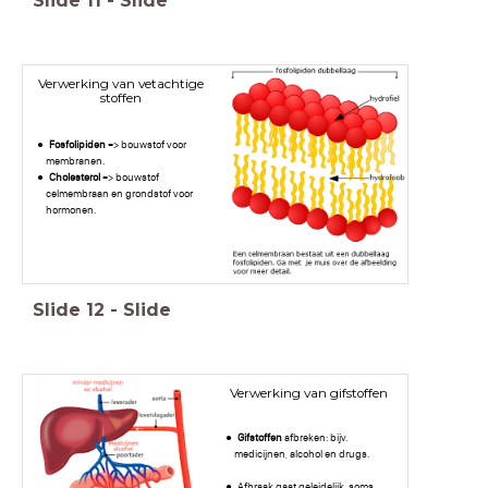
Slide
11
-
Slide
Verwerking van vetachtige
stoffen
Fosfolipiden
=> bouwstof voor
membranen.
Cholesterol
=> bouwstof
celmembraan en grondstof voor
hormonen.
Slide
12
-
Slide
Verwerking van gifstoffen
Gifstoffen
afbreken: bijv.
medicijnen, alcohol en drugs.
Afbraak gaat geleidelijk, soms