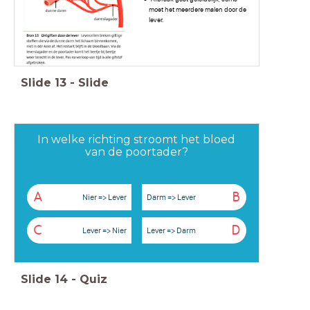
moet het meerdere malen door de
lever.
Slide
13
-
Slide
In welke richting stroomt het bloed
van de poortader?
A
B
Nier => Lever
Darm => Lever
C
D
Lever => Nier
Lever => Darm
Slide
14
-
Quiz