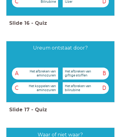
C
D
Bilirubine
IJzer
Slide
16
-
Quiz
Ureum ontstaat door?
Het afbreken van
Het afbreken van
A
B
aminozuren
giftige stoffen
Het koppelen van
Het afbreken van
C
D
aminozuren
bilirubine
Slide
17
-
Quiz
Waar of niet waar?