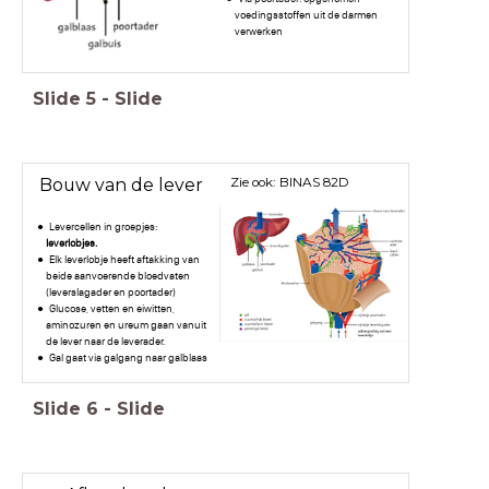
voedingsstoffen uit de darmen
verwerken
Slide
5
-
Slide
Zie ook: BINAS 82D
Bouw van de lever
Levercellen in groepjes:
leverlobjes.
Elk leverlobje heeft aftakking van
beide aanvoerende bloedvaten
(leverslagader en poortader)
Glucose, vetten en eiwitten,
aminozuren en ureum gaan vanuit
de lever naar de leverader.
Gal gaat via galgang naar galblaas
Slide
6
-
Slide