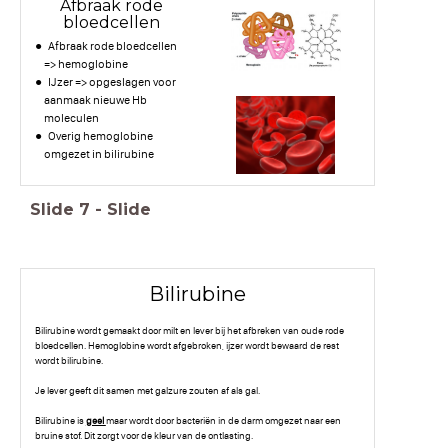
Afbraak rode
bloedcellen
Afbraak rode bloedcellen
=> hemoglobine
IJzer => opgeslagen voor
aanmaak nieuwe Hb
moleculen
Overig hemoglobine
omgezet in bilirubine
Slide
7
-
Slide
Bilirubine
Bilirubine wordt gemaakt door milt en lever bij het afbreken van oude rode
bloedcellen. Hemoglobine wordt afgebroken, ijzer wordt bewaard de rest
wordt bilirubine.
Je lever geeft dit samen met galzure zouten af als gal.
Bilirubine is
geel
maar wordt door bacteriën in de darm omgezet naar een
bruine stof. Dit zorgt voor de kleur van de ontlasting.