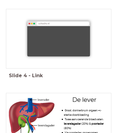
schooltv.nl
Slide
4
-
Link
De lever
Groot, donkerbruin orgaan =>
sterke doorbloeding
Twee aanvoerende bloedvaten:
leverslagader
(20%) &
poortader
(80%)
Via poortader: opgenomen