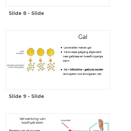
Slide
8
-
Slide
Gal
Levercellen maken gal
Via buisjes galgang afgevoerd
naar galblaas en twaalfvingerige
darm
Gal =
bilirubine
+
galzure zouten
(emulgator voor emulgeren vet)
Slide
9
-
Slide
Verwerking van
koolhydraten
Regeling van de glucose