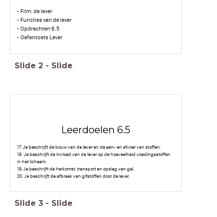
- Film: de lever
- Functies van de lever
- Opdrachten 6.5
- Oefentoets Lever
Slide
2
-
Slide
Leerdoelen 6.5
17. Je beschrijft de bouw van de lever en de aan- en afvoer van stoffen.
18. Je beschrijft de invloed van de lever op de hoeveelheid voedingsstoffen
in het lichaam.
19. Je beschrijft de herkomst, transport en opslag van gal.
20. Je beschrijft de afbraak van gifstoffen door de lever.
Slide
3
-
Slide