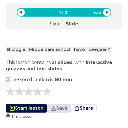
1
/
21
next
Slide
1
:
Slide
Biologie
Middelbare school
havo
Leerjaar 4
This lesson contains
21 slides
,
with
interactive
quizzes
and
text slides
.
Lesson duration is:
80
min
Start lesson
Save
Share
Print lesson