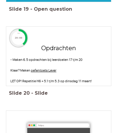
Slide
19
-
Open question
timer
20:00
Opdrachten
- Maken 6.5 opdrachten bij leerdoelen 17 t/m 20
Klaar? Maken
oefentoets Lever
LET OP! Repetitie H6 + 5.1 t/m 5.3 op dinsdag 11 maart!
Slide
20
-
Slide
https: