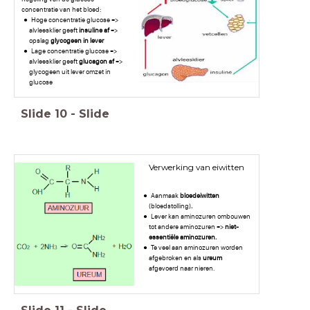
concentratie van het bloed:
Hoge concentratie glucose =>
alvleesklier geeft
insuline af
=>
opslag
glycogeen in lever
Lage concentratie glucose =>
alvleesklier geeft
glucagon af
=>
glycogeen uit lever omzet in
glucose
Slide
10
-
Slide
Verwerking van eiwitten
Aanmaak
bloedeiwitten
(bloedstolling)
.
Lever kan aminozuren ombouwen
tot andere aminozuren =>
niet-
essentiële aminozuren
.
Te veel aan aminozuren worden
afgebroken en als
ureum
afgevoerd naar nieren.