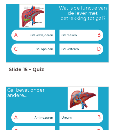
Wat is de functie van
de lever met
betrekking tot gal?
A
B
Gal verwijderen
Gal maken
C
D
Gal opslaan
Gal verteren
Slide
15
-
Quiz
Gal bevat onder
andere...
A
B
Aminozuren
Ureum