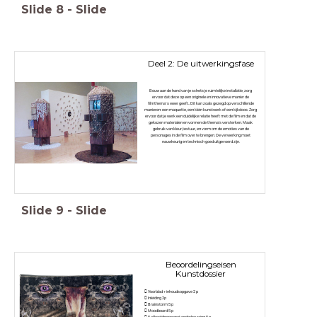
Slide
8
-
Slide
Deel 2: De uitwerkingsfase
Bouw aan de hand van je schets je ruimtelijke installatie, zorg
ervoor dat deze op een originele en innovatieve manier de
filmthema’s weer geeft.. Dit kan zoals gezegd op verschillende
manieren: een maquette, een klein kunstwerk of een kijkdoos. Zorg
ervoor dat je werk een duidelijke relatie heeft met de film en dat de
gekozen materialen en vormen de thema's versterken. Maak
gebruik van kleur,textuur, en vorm om de emoties van de
personages in de film over te brengen. De verwerking moet
nauwkeurig en technisch goed uitgevoerd zijn.
Slide
9
-
Slide
Beoordelingseisen
Kunstdossier
 Voorblad + inhoudsopgave 2 p
 Inleiding 2p
 Brainstorm 5 p
 Moodboard 5 p
 5 afbeeldingen met onderbouwing 5 p