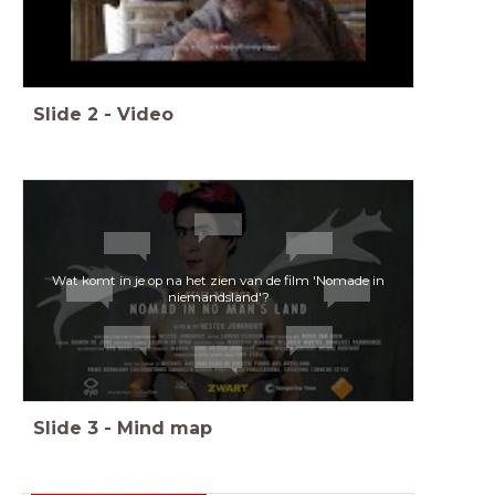
Slide
2
-
Video
Wat komt in je op na het zien van de film 'Nomade in
niemandsland'?
Slide
3
-
Mind map