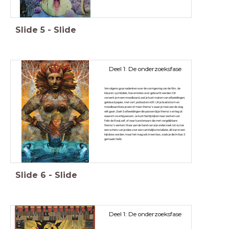
Slide
5
-
Slide
Deel 1: De onderzoeksfase
Vervolgens ga je nadenken over de vormgeving van de film; de
kleuren, symboliek, hoe emoties over gebracht werden. Dit
verwerk je in een moodboard, wat je kunt maken van afbeeldingen,
gekleurd papier, met verf, potlood en stift. Uit je brainstorm en
moodboard kies je een of meer thema’s waar je mee aan de slag
wilt gaan. Zoek 5 afbeeldingen die passen bij je thema’s en leg uit
waarom ze erbij passen. Je kunt hierbij kijken naar werken van
Felix de Rooij zelf, of naar kunstenaars die met vergelijkbare
thema’s werken. Maar aan de hand van al je onderzoek tot nu toe
een schets van je idee voor een ruimtelijke installatie, dit kan in een
kijkdoos worden, maar het mag ook in een box, zoals je die in klas 3
gemaakt hebt.
Slide
6
-
Slide
Deel 1: De onderzoeksfase