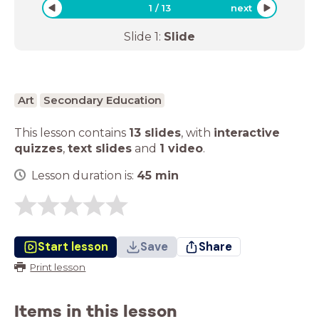
1
/
13
next
Slide
1
:
Slide
Art
Secondary Education
This lesson contains
13 slides
,
with
interactive
quizzes
,
text slides
and
1 video
.
Lesson duration is:
45
min
Start lesson
Save
Share
Print lesson
Items in this lesson