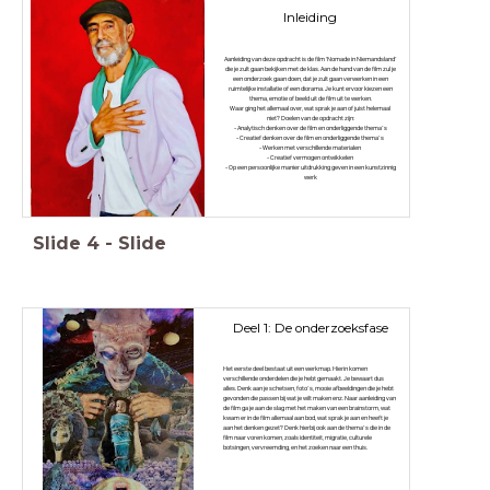
Inleiding
Aanleiding van deze opdracht is de film ‘Nomade in Niemandsland’
die je zult gaan bekijken met de klas. Aan de hand van de film zul je
een onderzoek gaan doen, dat je zult gaan verwerken in een
ruimtelijke installatie of een diorama. Je kunt ervoor kiezen een
thema, emotie of beeld uit de film uit te werken.
Waar ging het allemaal over, wat sprak je aan of juist helemaal
niet? Doelen van de opdracht zijn:
- Analytisch denken over de film en onderliggende thema’s
- Creatief denken over de film en onderliggende thema’s
- Werken met verschillende materialen
- Creatief vermogen ontwikkelen
- Op een persoonlijke manier uitdrukking geven in een kunstzinnig
werk
Slide
4
-
Slide
Deel 1: De onderzoeksfase
Het eerste deel bestaat uit een werkmap. Hierin komen
verschillende onderdelen die je hebt gemaakt. Je bewaart dus
alles. Denk aan je schetsen, foto’s, mooie afbeeldingen die je hebt
gevonden die passen bij wat je wilt maken enz. Naar aanleiding van
de film ga je aan de slag met het maken van een brainstorm, wat
kwam er in de film allemaal aan bod, wat sprak je aan en heeft je
aan het denken gezet? Denk hierbij ook aan de thema’s die in de
film naar voren komen, zoals identiteit, migratie, culturele
botsingen, vervreemding, en het zoeken naar een thuis.