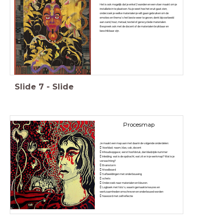
Het is ook mogelijk dat je enkel 2 wanden en een vloer maakt om je
installatie in te plaatsen. Nu je weet hoe het eruit gaat zien,
onderzoek je welke materialen je wilt gaan gebruiken om de
emoties en thema’s het beste weer te geven, denk bijvoorbeeld
aan zand, hout, metaal, textiel of gerecyclede materialen.
Bespreek ook met de docent of de materialen bruikbaar en
beschikbaar zijn.
Slide
7
-
Slide
Procesmap
Je maakt een map aan met daarin de volgende onderdelen:
 Voorblad; naam, klas, vak, docent
 Inhoudsopgave; eerst hoofdstuk, dan bladzijde nummer
 Inleiding; wat is de opdracht, wat zit er in je werkmap? Wat is je
verwachting?
 Brainstorm
 Moodboard
 5 afbeeldingen met onderbouwing
 schets
 Onderzoek naar materialen en kleuren.
 Logboek met foto’s, waarin gemaakte keuzes en
werkzaamheden omschreven en onderbouwd worden
 Nawoord met zelfreflectie