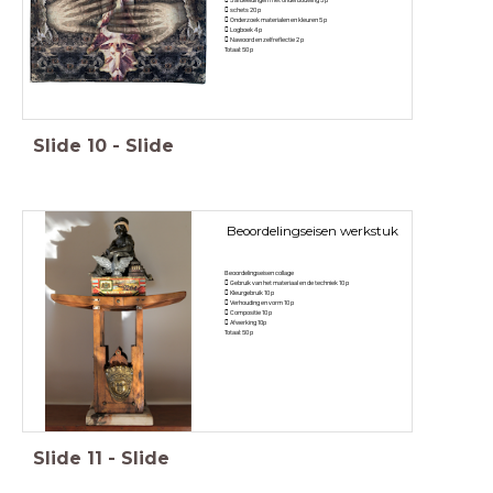
 schets 20 p
 Onderzoek materialen en kleuren 5 p
 Logboek 4 p
 Nawoord en zelfreflectie 2 p
Totaal: 50 p
Slide
10
-
Slide
Beoordelingseisen werkstuk
Beoordelingseisen collage
 Gebruik van het materiaal en de techniek 10 p
 Kleurgebruik 10 p
 Verhouding en vorm 10 p
 Compositie 10 p
 Afwerking 10p
Totaal: 50 p
Slide
11
-
Slide