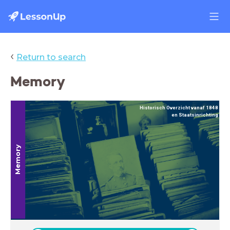
‹
Return to search
Memory
Historisch Overzicht vanaf 1848
en Staatsinrichting
Memory