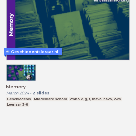
Geschiedenisleraar.nl
Memory
March 2024
-
2
slides
Geschiedenis
Middelbare school
vmbo k, g, t, mavo, havo, vwo
Leerjaar 3-6