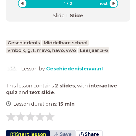
1
/
2
next
Slide
1
:
Slide
Geschiedenis
Middelbare school
vmbo k, g, t, mavo, havo, vwo
Leerjaar 3-6
Lesson by
Geschiedenisleraar.nl
This lesson contains
2 slides
,
with
interactive
quiz
and
text slide
.
Lesson duration is:
15
min
Start lesson
Save
Share