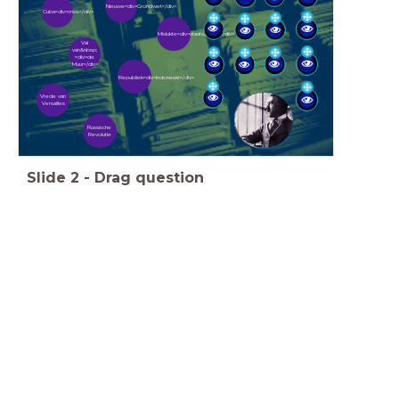
Nieuwe<div>Grondwet</div>
Cuba<div>crisis</div>
Mislukte<div>staatsgreep</div>
Val
van&nbsp;
<div>de
Muur</div>
Republiek<div>Indonesië</div>
Vrede van
Versailles
Russische
Revolutie
Slide
2
-
Drag question