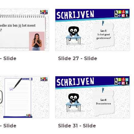
welke zin ben
jij het meest
s?
Les 5
Is het goed
geschreven?
-
Slide
Slide
27
-
Slide
t
Les 6
Presenteren
-
Slide
Slide
31
-
Slide