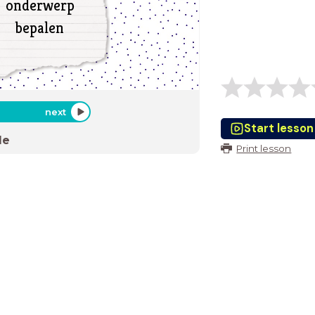
onderwerp
bepalen
next
Start lesson
de
Print lesson