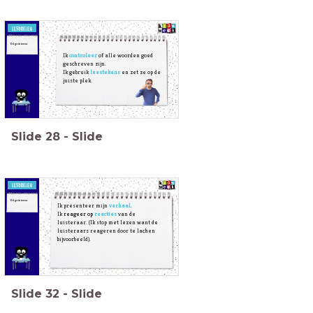
Dit ga ik leren.
Ik
controleer
of alle woorden goed
geschreven zijn.
Ik gebruik
leestekens
en zet ze op de
juiste plek.
Slide
28
-
Slide
Dit ga ik leren.
Ik presenteer mijn
verhaal
.
Ik
reageer op
reacties
van de
luisteraar. (Ik stop met lezen want de
luisteraars reageren door te lachen
bijvoorbeeld).
Slide
32
-
Slide