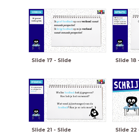
TIP!
Het is heel
Dit gaan we
handig om
feedback
vandaag doen.
Ik
geef feedback
op
een
verhaal
vanuit
te krijgen op iets wat
je nog moeilijk vindt.
iemands perspectief
.
Ik
krijg feedback
op mijn
verhaal
vanuit iemands perspectief
.
Slide
17
-
Slide
Slide
18
Hoe ging het geven
en ontvangen van
feedback
?
Welke
feedback
heb jij gegeven?
Hoe heb je het verwoord?
Wat vond jij (ontvanger) van de
feedback
? Kun je er iets mee?
Slide
21
-
Slide
Slide
22