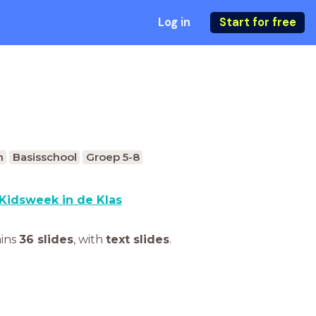
Log in
Start for free
n
Basisschool
Groep 5-8
Kidsweek in de Klas
ains
36 slides
,
with
text slides
.