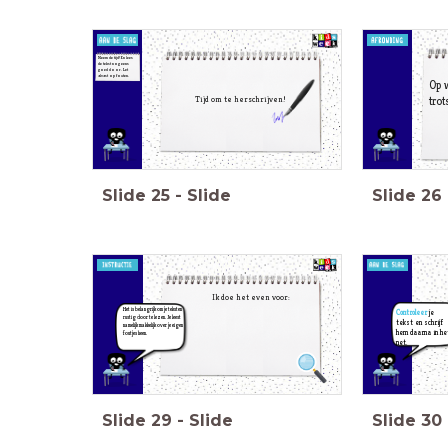
Neem de tijd! En lees
de tekst nog eens
goed door. Let
alvast op fouten.
Op 
trot
Tijd om te herschrijven!
Slide
25
-
Slide
Slide
26
Ik doe het even voor:
Het is belangrijk om je teksten
Controleer
je
rustig door te lezen. Je leest
tekst en schrijf
namelijk makkelijk over je eigen
hem daarna in he
foutjes heen.
net.
Slide
29
-
Slide
Slide
30