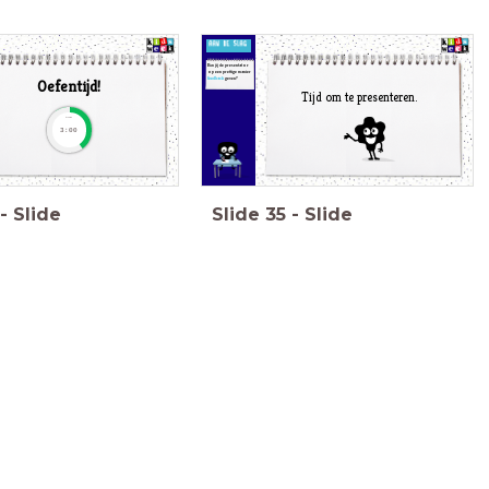
Kun jij de presentator
op een prettige manier
feedback
geven?
Oefentijd!
Tijd om te presenteren.
timer
3:00
-
Slide
Slide
35
-
Slide