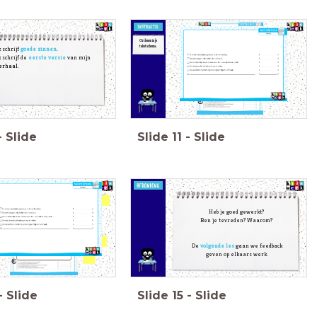
Ordenen in je
tekstschema.
k schrijf
goede zinnen
.
k schrijf de
eerste versie
van mijn
erhaal.
-
Slide
Slide
11
-
Slide
Hier komen jouw zinnen te staan.
Heb je goed gewerkt?
Ben je tevreden? Waarom?
Hier komen jouw zinnen te staan.
nog geen
. Het is
De
volgende les
gaan we feedback
geven op elkaars werk.
-
Slide
Slide
15
-
Slide