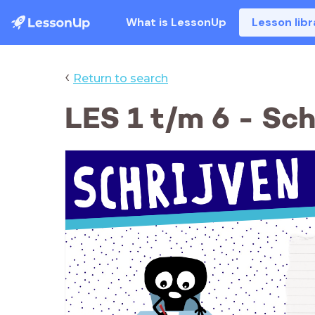
What is LessonUp
Lesson libr
‹
Return to search
LES 1 t/m 6 - Sch