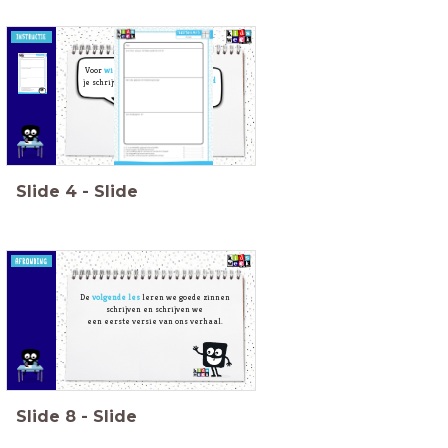
Voor
wie
ga
Wat is het
doel
je schrijven?
van de tekst?
Slide
4
-
Slide
De
volgende les
leren we goede zinnen
schrijven en schrijven we
een eerste versie van ons verhaal.
Slide
8
-
Slide