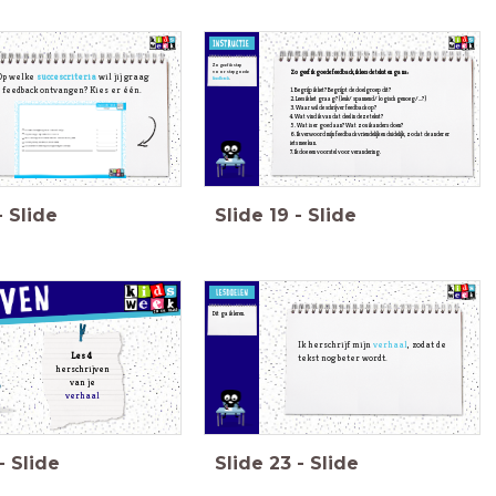
Zo geef ik stap
Zo geef ik
goede feedback, i
k lees de tekst en ga na:
voor stap goede
Op welke
succescriteria
wil jij graag
feedback
.
feedback ontvangen? Kies er één.
1. Begrijp ik het?
Begrijpt de doelgroep dit?
2. Lees ik het graag? (leuk/ spannend/ logisch genoeg/…?)
3
. Waar wil de schrijver feedback op?
4
. Wat vind ik van dat deel in deze tekst?
5. Wat is er goed aan?
Wat zou ik anders doen?
6
. Ik verwoord mijn feedback vriendelijk en duidelijk, zodat de ander er
iets mee kan.
7. Ik doe een voorstel voor verandering.
-
Slide
Slide
19
-
Slide
Dit ga ik leren.
Ik herschrijf mijn
verhaal
, zodat de
Les 4
tekst nog beter wordt.
herschrijven
van je
verhaal
-
Slide
Slide
23
-
Slide