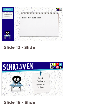
Zo schrijf ik goede,
heldere zinnen.
Ik doe het even voor:
Slide
12
-
Slide
Les 3
feedback
geven en
krijgen
Slide
16
-
Slide