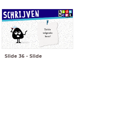
Tot de
volgende
keer!
Slide
36
-
Slide