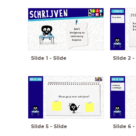
Dit ga ik leren.
Ik 
Ik 
Les 1
Ik 
doelgroep en
onderwerp
bepalen
Slide
1
-
Slide
Slide
2
-
Ordenen in je
aantekeningen.
Waar ga je over schrijven?
Slide
5
-
Slide
Slide
6
-