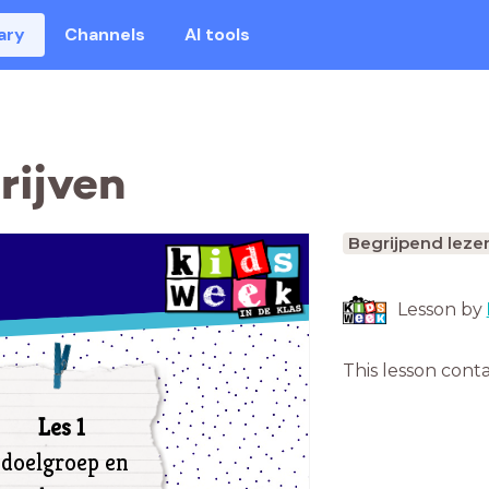
ary
Channels
AI tools
rijven
Begrijpend leze
Lesson by
This lesson cont
Les 1
doelgroep en