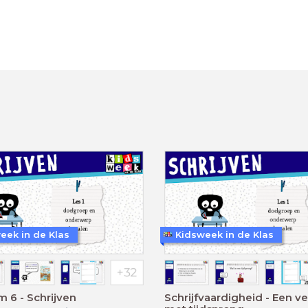
eek in de Klas
Kidsweek in de Klas
/m 6 - Schrijven
Schrijfvaardigheid - Een ve