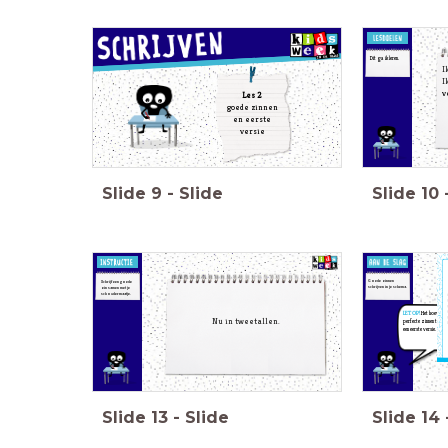
Dit ga ik leren.
I
I
v
Les 2
goede zinnen
en eerste
versie
Slide
9
-
Slide
Slide
10
Goede zinnen
Schrijf een goede
schrijven in je schema.
zin samen met je
schoudermaatje.
LET OP!
Het hoeven 
Nu in tweetallen.
perfecte zinnen te zijn
een eerste versie.
Slide
13
-
Slide
Slide
14