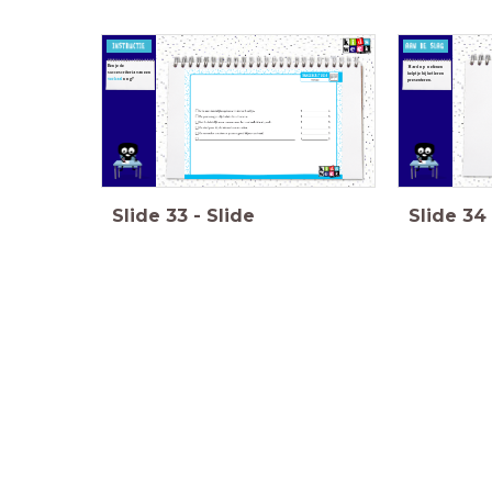
Ken je de
Hardop oefenen
succescriteria van een
helpt je bij het leren
verhaal
nog?
presenteren.
Slide
33
-
Slide
Slide
34