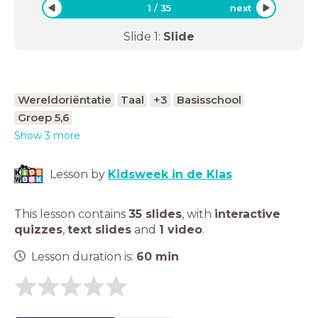
1
/
35
next
Slide
1
:
Slide
Wereldoriëntatie
Taal
+3
Basisschool
Groep 5,6
Show 3 more
Lesson by
Kidsweek in de Klas
This lesson contains
35 slides
,
with
interactive
quizzes
,
text slides
and
1 video
.
Lesson duration is:
60
min