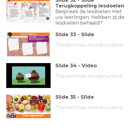
Slide
32
-
Slide
Terugkoppeling lesdoelen
Taal
Wereldoriëntatie
Ik kan een
dagboekfragment
Ik weet hoe ik
Bespreek de lesdoelen met
schrijven waarbij ik
gezond kan eten.
mijn gedachtes en
Woordenschat
Ik weet welke
gevoelens beschrijf
Ik weet wat
voedingsstoffen er
over een
de belangrijke
in mijn eten zitten
persoonlijke
woorden uit de
en waar deze
uw leerlingen. Hebben zij de
ervaring met eten.
tekst betekenen.
belangrijk voor
zijn.
lesdoelen behaald?
Slide
33
-
Slide
Vragenmuur & Weetmuur
Op welke vragen hebben jullie deze les
antwoord gekregen?
Welke vragen zijn nog onbeantwoord?
Hoe kun je ervoor zorgen dat je toch achter het
antwoord op deze vragen komt?
This item has no instructions
Slide
34
-
Video
This item has no instructions
Slide
35
-
Slide
This item has no instructions
Tot de volgende keer!