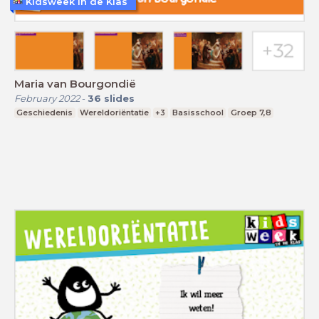
Kidsweek in de Klas
Maria van Bourgondië
February 2022
-
36
slides
Geschiedenis
Wereldoriëntatie
+3
Basisschool
Groep 7,8