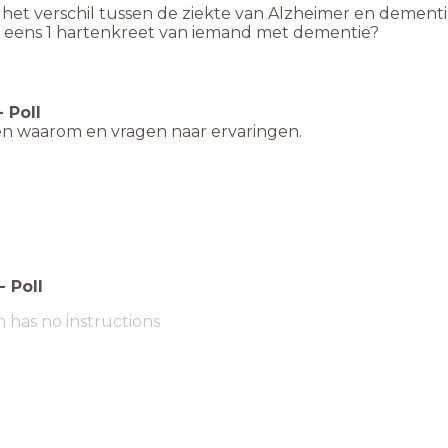
s het verschil tussen de ziekte van Alzheimer en dement
 eens 1 hartenkreet van iemand met dementie?
-
Poll
en waarom en vragen naar ervaringen.
-
Poll
m has no instructions