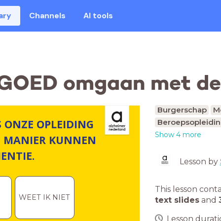
ary
Channels
AI tools
je GOED omgaan met d
Burgerschap
M
S ONZE OPLEIDING
Beroepsopleidi
Show 4 more
E MANIER KUNNEN
ENTIE.
Lesson by
This lesson cont
WEET IK NIET
text slides
and
Lesson duratio