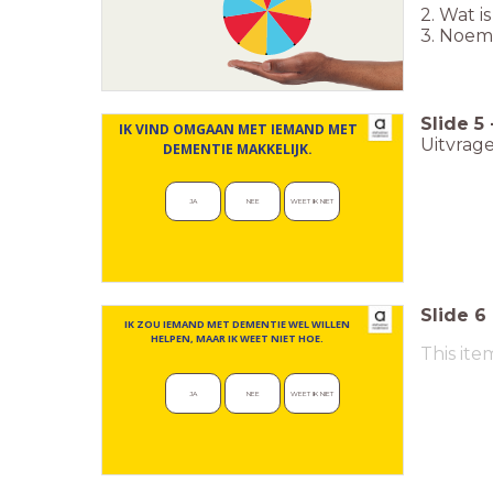
2. Wat i
3. Noem
Slide
5
IK VIND OMGAAN MET IEMAND MET
Uitvrag
DEMENTIE MAKKELIJK.
JA
NEE
WEET IK NIET
Slide
6
IK ZOU IEMAND MET DEMENTIE WEL WILLEN
HELPEN, MAAR IK WEET NIET HOE.
This ite
JA
NEE
WEET IK NIET