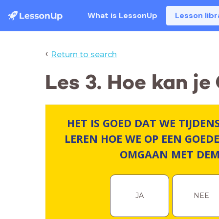
What is LessonUp
Lesson libr
‹
Return to search
Les 3. Hoe kan 
HET IS GOED DAT WE TIJDEN
LEREN HOE WE OP EEN GOED
OMGAAN MET DEM
JA
NEE