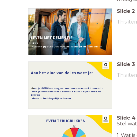
Slide
2
This ite
LEVEN MET DEMENTIE
L
ES 3:
HOE KAN JIJ GOED OMGAAN MET MENSEN MET DEMENTIE?
Slide
3
Aan het eind van de les weet je:
This ite
- h
oe
je GOED kan omgaan met mensen met
dementie.
- hoe je mensen met dementie kunt helpen mee te
blijven
doen in het dagelijkse leven.
Slide
4
EVEN TERUGBLIKKEN
Stel wat
1. Wat i