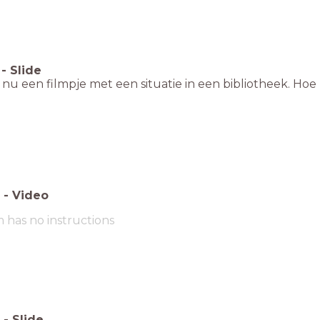
-
Slide
 nu een filmpje met een situatie in een bibliotheek. H
-
Video
m has no instructions
-
Slide