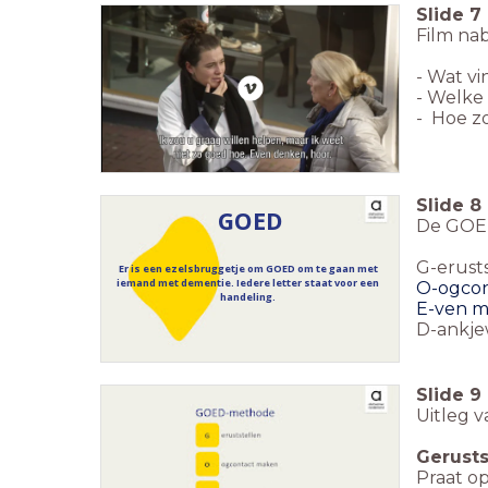
Slide
7
Film na
- Wat vi
- Welke
- Hoe zo
Slide
8
GOED
De GOED
G-erust
Er is een ezelsbruggetje om GOED om te gaan met
iemand met dementie. Iedere letter staat voor een
O-ogcon
handeling.
E-ven 
D-ankje
Slide
9
Uitleg 
Gerusts
Praat op