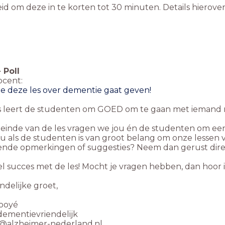
 om deze in te korten tot 30 minuten. Details hierover z
-
Poll
ocent:
 je deze les over dementie gaat geven!
s leert de studenten om GOED om te gaan met iemand
 einde van de les vragen we jou én de studenten om een 
ou als de studenten is van groot belang om onze lessen
ende opmerkingen of suggesties? Neem dan gerust direc
l succes met de les! Mocht je vragen hebben, dan hoor i
ndelijke groet,
ooyé
ementievriendelijk
@alzheimer-nederland.nl