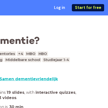
Log in
Start for free
ementie?
entorles
+4
MBO
HBO
ng
Middelbare school
Studiejaar 1-4
Samen dementievriendelijk
ains
19 slides
,
with
interactive quizzes
,
3 videos
.
n is:
30
min