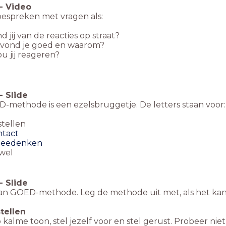
-
Video
bespreken met vragen als:
nd jij van de reacties op straat?
 vond je goed en waarom?
u jij reageren?
-
Slide
-methode is een ezelsbruggetje. De letters staan voor:
stellen
tact
meedenken
wel
-
Slide
van GOED-methode. Leg de methode uit met, als het kan,
tellen
 kalme toon, stel jezelf voor en stel gerust. Probeer nie