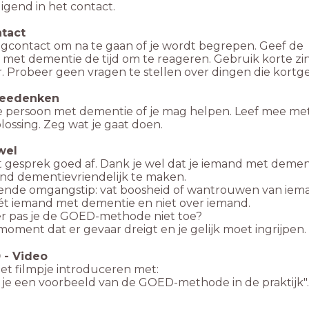
gend in het contact.
tact
gcontact om na te gaan of je wordt begrepen. Geef de
met dementie de tijd om te reageren. Gebruik korte zin
. Probeer geen vragen te stellen over dingen die kortg
eedenken
e persoon met dementie of je mag helpen. Leef mee me
plossing. Zeg wat je gaat doen.
wel
t gesprek goed af. Dank je wel dat je iemand met demen
nd dementievriendelijk te maken.
ende omgangstip: vat boosheid of wantrouwen van ieman
ét iemand met dementie en niet over iemand.
 pas je de GOED-methode niet toe?
oment dat er gevaar dreigt en je gelijk moet ingrijpen.
0
-
Video
et filmpje introduceren met:
e je een voorbeeld van de GOED-methode in de praktijk".