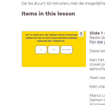
De les duurt 40 minuten, met de mogelijkheid
Items in this lesson
Slide
1
HET IS GOED DAT WE TIJDENS ONZE OPLEIDING
Beste d
LEREN HOE WE OP EEN GOEDE MANIER KUNNEN
OMGAAN MET DEMENTIE.
Fijn dat
Deze le
JA
NEE
WEET IK NIET
Aan het
zowel j
aanvull
Heel vee
Met vrie
Marco L
Samen d
m.looye