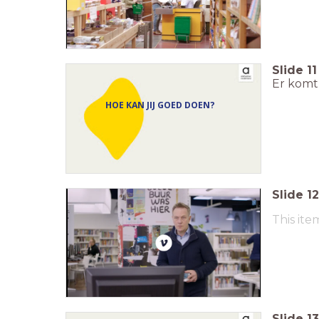
Slide
11
Er komt
HOE KAN JIJ GOED DOEN?
Slide
12
This ite
Slide
13