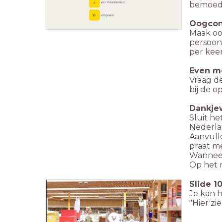
bemoedi
Oogcon
Maak oo
persoon 
per keer
Even m
Vraag d
bij de o
Dankje
Sluit he
Nederla
Aanvull
praat m
Wanneer
Op het m
Slide
1
Je kan h
"Hier zi