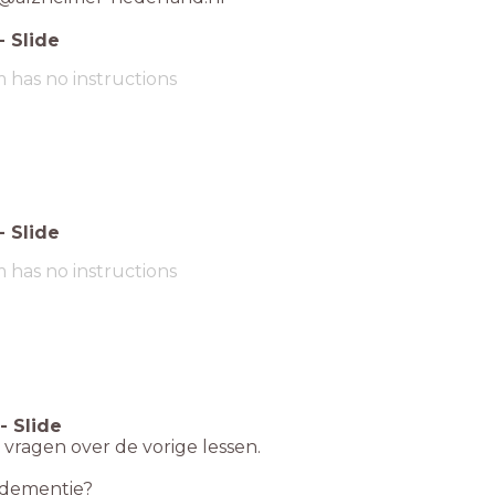
-
Slide
m has no instructions
-
Slide
m has no instructions
-
Slide
 vragen over de vorige lessen.
s dementie?