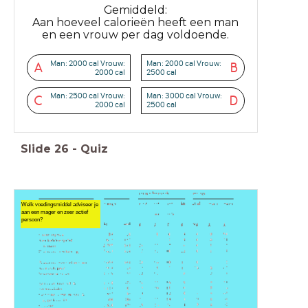
Gemiddeld:
Aan hoeveel calorieën heeft een man
en een vrouw per dag voldoende.
Man: 2000 cal Vrouw:
Man: 2000 cal Vrouw:
A
B
2000 cal
2500 cal
Man: 2500 cal Vrouw:
Man: 3000 cal Vrouw:
C
D
2000 cal
2500 cal
Slide
26
-
Quiz
Welk voedingsmiddel adviseer je
aan een mager en zeer actief
persoon?