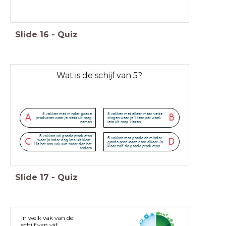
Slide
16
-
Quiz
Wat is de schijf van 5?
5 vakken met minder goede
5 vakken met alleen maar vette
A
B
producten waar je niets uit mag
dingen waar je 1 keer per week
nemen
iets uit mag kiezen
5 vakken vol goede producten
5 vakken met goede en minder
C
D
waar je ieder dag iets uit kiest.
goede producten door elkaar Je
Uit het ene vak wat meer dan het
kiest zelf de goede producten
andere
Slide
17
-
Quiz
In welk vak van de
schijf van vijf