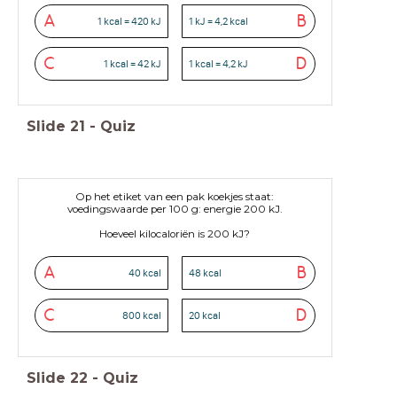
A
B
1 kcal = 420 kJ
1 kJ = 4,2 kcal
C
D
1 kcal = 42 kJ
1 kcal = 4,2 kJ
Slide
21
-
Quiz
Op het etiket van een pak koekjes staat:
voedingswaarde per 100 g: energie 200 kJ.
Hoeveel kilocaloriën is 200 kJ?
A
B
40 kcal
48 kcal
C
D
800 kcal
20 kcal
Slide
22
-
Quiz