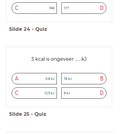
C
D
746
177
Slide
24
-
Quiz
3 kcal is ongeveer .......kJ
A
B
0,8 kJ
7,6 kJ
C
D
12,5 kJ
9 kJ
Slide
25
-
Quiz