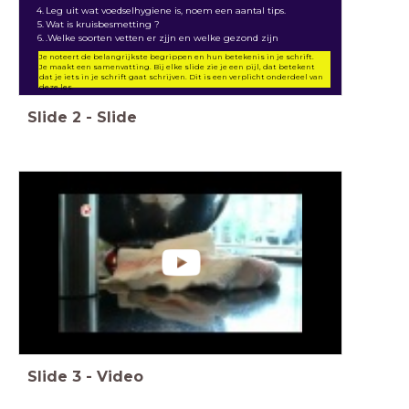
Leg uit wat voedselhygiene is, noem een aantal tips.
Wat is kruisbesmetting ?
.Welke soorten vetten er zjjn en welke gezond zijn
Je noteert de belangrijkste begrippen en hun betekenis in je schrift.
Je maakt een samenvatting. Bij elke slide zie je een pijl, dat betekent
dat je iets in je schrift gaat schrijven. Dit is een verplicht onderdeel van
deze les.
Slide
2
-
Slide
Slide
3
-
Video