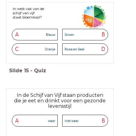
In welk vak van de
schijf van vijf
staat bloemkool?
A
B
Blauw
Groen
C
D
Oranje
Rose en Geel
Slide
15
-
Quiz
In de Schijf van Vijf staan producten
die je eet en drinkt voor een gezonde
levensstijl
A
B
waar
niet waar