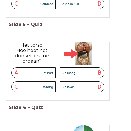
C
D
Galblaas
Alvleesklier
Slide
5
-
Quiz
Het torso:
Hoe heet het
donker bruine
orgaan?
A
B
Het hart
De maag
C
D
De long
De lever
Slide
6
-
Quiz