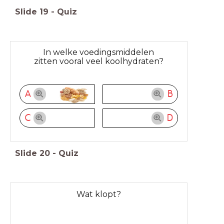
Slide
19
-
Quiz
In welke voedingsmiddelen
zitten vooral veel koolhydraten?
A
B
C
D
Slide
20
-
Quiz
Wat klopt?