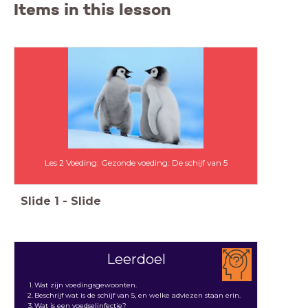
Items in this lesson
Les 2 Voeding: Gezonde voeding: De schijf van 5
Slide
1
-
Slide
Leerdoel
Wat zijn voedingsgewoonten.
Beschrijf wat is de schijf van 5, en welke adviezen staan erin.
Wat is een voedselinfectie?