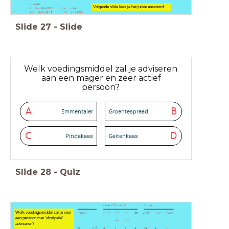
Volgende slide kies je het juiste antwoord
Slide
27
-
Slide
Welk voedingsmiddel zal je adviseren
aan een mager en zeer actief
persoon?
A
B
Emmentaler
Groentespread
C
D
Pindakaas
Geitenkaas
Slide
28
-
Quiz
Welk voedingsmiddel zal je voor
een persoon met 'obstipatie'
adviseren?