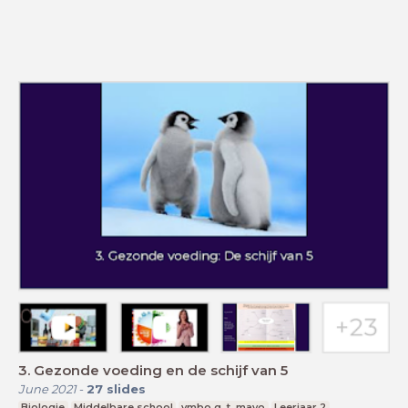
3. Gezonde voeding en de schijf van 5
June 2021
-
27
slides
Biologie
Middelbare school
vmbo g, t, mavo
Leerjaar 2