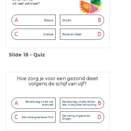
zit veel zetmeel?
A
B
Blauw
Groen
C
D
Oranje
Rose en Geel
Slide
18
-
Quiz
Hoe zorg je voor een gezond dieet
volgens de schijf van vijf?
Eet elke dag uit elk vak
Eet elke dag uit alle vakken
A
B
evenveel
iets, in de juiste verhouding
Eet weinig ongezonde
C
D
Eet vooral groente en fruit
dingen