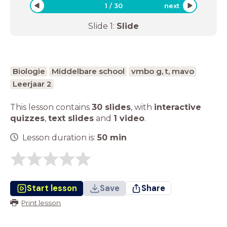
1
/
30
next
Slide
1
:
Slide
Biologie
Middelbare school
vmbo g, t, mavo
Leerjaar 2
This lesson contains
30 slides
,
with
interactive
quizzes
,
text slides
and
1 video
.
Lesson duration is:
50
min
Start lesson
Save
Share
Print lesson