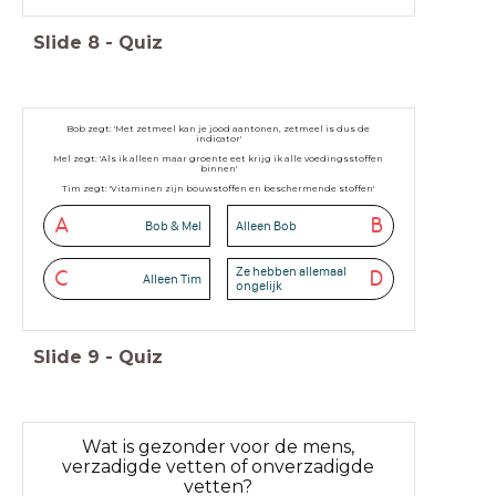
Slide
8
-
Quiz
Bob zegt: 'Met zetmeel kan je jood aantonen, zetmeel is dus de
indicator'
Mel zegt: 'Als ik alleen maar groente eet krijg ik alle voedingsstoffen
binnen'
Tim zegt: 'Vitaminen zijn bouwstoffen en beschermende stoffen'
Wie heeft er gelijk?
A
B
Bob & Mel
Alleen Bob
Ze hebben allemaal
C
D
Alleen Tim
ongelijk
Slide
9
-
Quiz
Wat is gezonder voor de mens,
verzadigde vetten of onverzadigde
vetten?