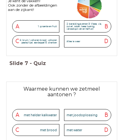
Je kent de vakken!
Ook zonder de afbeeldingen
aan de zijkant!
2: bereidingsvetten 3: Vlees, vis,
A
B
1: groente en fruit
zuivel, noten, kaas (weinig
verzadigd vet en halfvol)
C
D
4: bruin / volkoren brood, volkoren
Alles is waar
:pasta/rijst, aardappel 5: dranken
Slide
7
-
Quiz
Waarmee kunnen we zetmeel
aantonen ?
A
B
met helder kalkwater
met joodoplossing
C
D
met brood
met water