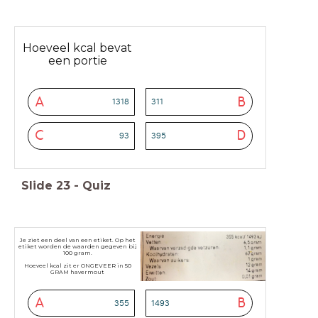
Hoeveel kcal bevat
een portie
A
B
1318
311
C
D
93
395
Slide
23
-
Quiz
Je ziet een deel van een etiket. Op het
etiket worden de waarden gegeven bij
100 gram.
Hoeveel kcal zit er ONGEVEER in 50
GRAM havermout
A
B
355
1493