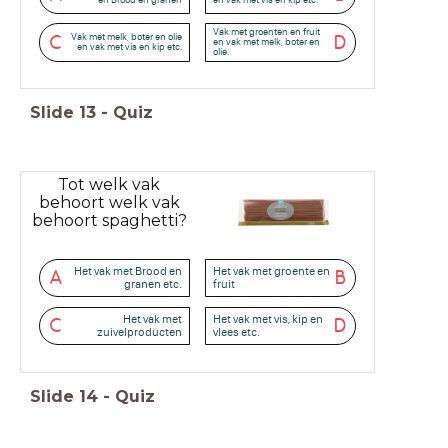
Vak met groenten en fruit
Vak met melk, boter en olie
C
D
en vak met melk, boter en
en vak met vis en kip etc.
olie.
Slide
13
-
Quiz
Tot welk vak
behoort welk vak
behoort spaghetti?
Het vak met Brood en
Het vak met groente en
A
B
granen etc.
fruit
Het vak met
Het vak met vis, kip en
C
D
zuivelproducten
vlees etc.
Slide
14
-
Quiz