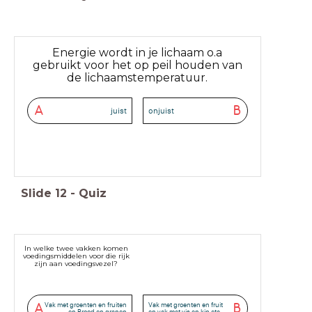
Energie wordt in je lichaam o.a
gebruikt voor het op peil houden van
de lichaamstemperatuur.
A
B
juist
onjuist
Slide
12
-
Quiz
In welke twee vakken komen
voedingsmiddelen voor die rijk
zijn aan voedingsvezel?
Vak met groenten en fruiten
Vak met groenten en fruit
A
B
en Brood en granen
en vak met vis en kip etc.