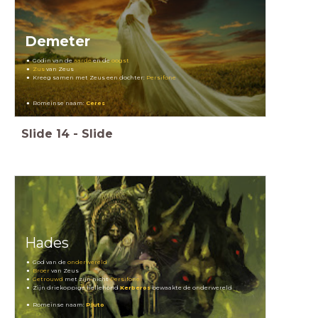
Demeter
Godin van de
aarde
en de
oogst
Zus
van Zeus
Kreeg samen met Zeus een dochter:
Persifone
Romeinse naam:
Ceres
Slide
14
-
Slide
Hades
God van de
onderwereld
Broer
van Zeus
Getrouwd
met zijn nicht
Persifone
Zijn driekoppige hellehond
Kerberos
bewaakte de onderwereld
Romeinse naam:
Pluto