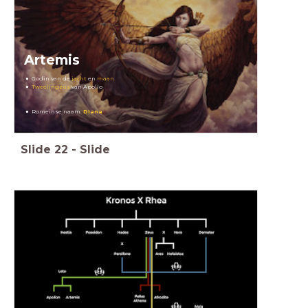
Artemis
Godin van de
jacht
en
maan
Tweelingzus
van Apollo
Romeinse naam:
Diana
Slide
22
-
Slide