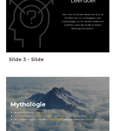
Leerdoel
Aan het eind van deze les kun je
herkennen en uitleggen wat
mythologie is, en welke Goden en
mythen voor de Oude Grieken
belangrijk waren.
Slide
3
-
Slide
Mythologie
Verzameling van
mythen
Verhalen
waarin
goden
,
helden
en
wezens
een rol spelen
De Griekse mythen werden
mondeling
doorgegeven als
lessen
voor het
leven