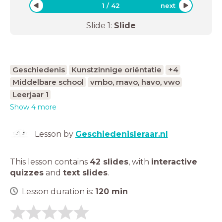
1
/
42
next
Slide
1
:
Slide
Geschiedenis
Kunstzinnige oriëntatie
+4
Middelbare school
vmbo, mavo, havo, vwo
Leerjaar 1
Show 4 more
Lesson by
Geschiedenisleraar.nl
This lesson contains
42 slides
,
with
interactive
quizzes
and
text slides
.
Lesson duration is:
120
min