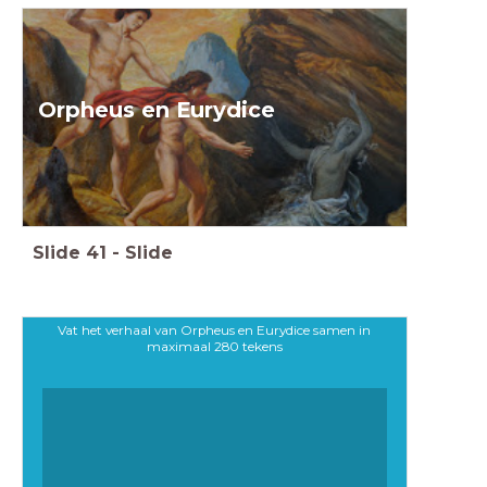
Orpheus en Eurydice
Slide
41
-
Slide
Vat het verhaal van Orpheus en Eurydice samen in
maximaal 280 tekens