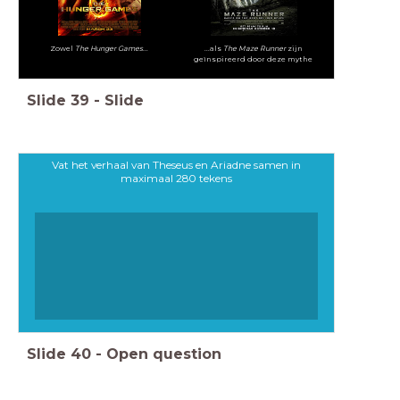
Zowel
The Hunger Games
...
...als
The Maze Runner
zijn
geïnspireerd door deze mythe
Slide
39
-
Slide
Vat het verhaal van Theseus en Ariadne samen in
maximaal 280 tekens
Slide
40
-
Open question