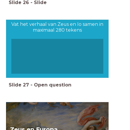
Slide
26
-
Slide
Vat het verhaal van Zeus en Io samen in
maximaal 280 tekens
Slide
27
-
Open question
Zeus en Europa