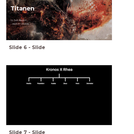
Titanen
In het begin...
...was er chaos
Slide
6
-
Slide
Slide
7
-
Slide