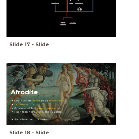
Slide
17
-
Slide
Afrodite
Godin van de
liefde
en de
schoonheid
Dochter
van Zeus
Geboren uit het
schuim van de zee
Haar zoon heet
Eros
(Amor, Cupido)
Romeinse naam:
Venus
Slide
18
-
Slide