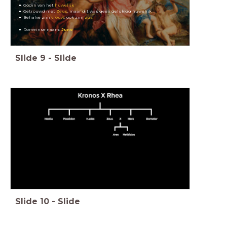
Godin van het
huwelijk
Getrouwd met
Zeus
, maar dit was geen gelukkig huwelijk
Behalve zijn
vrouw
, ook zijn
zus
Romeinse naam:
Juno
Slide
9
-
Slide
Slide
10
-
Slide