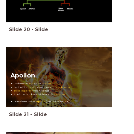
Slide
20
-
Slide
Apollon
God van de
zon
en de
muziek
Laat met zijn strijdwagen de
zon opkomen
Tweelingbroer
van Artemis
Apollo wordt begeleid door de
9 Muzen
Romeinse naam:
Apollo
(ook: Sol of Helios)
Slide
21
-
Slide