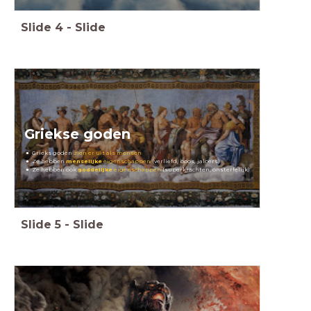
Slide
4
-
Slide
Griekse goden
Grieks goden
zien er uit als mensen
Ze hebben
menselijke
eigenschappen
(verliefd, boos, jaloers)
Ze hebben ook
goddelijke
eigenschappen
(superkrachten, onsterfelijk)
Slide
5
-
Slide