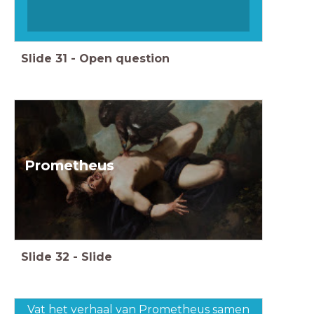
Slide
31
-
Open question
Prometheus
Slide
32
-
Slide
Vat het verhaal van Prometheus samen