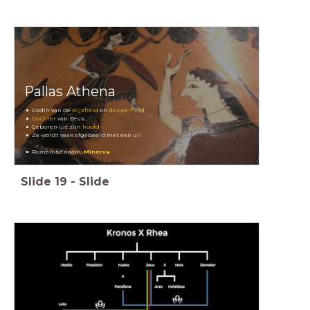
Pallas Athena
Godin van de
wijsheid
en
dapperheid
Dochter
van Zeus
Geboren uit zijn
hoofd
Ze wordt vaak afgebeeld met een uil
Romeinse naam:
Minerva
Slide
19
-
Slide