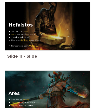
Hefaistos
God van het
vuur
Zoon
van Zeus en Hera
Smid van de Goden
Maakt de
bliksem
voor Zeus
Romeinse naam:
Vulcanus
Slide
11
-
Slide
Ares
God van de
oorlog
Zoon
van Zeus en Hera
Gehaat
bij alle goden