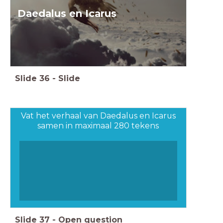
Daedalus en Icarus
Slide
36
-
Slide
Vat het verhaal van Daedalus en Icarus
samen in maximaal 280 tekens
Slide
37
-
Open question