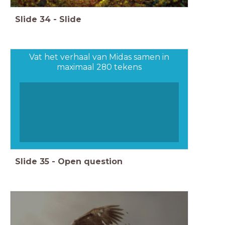
Slide
34
-
Slide
Vat het verhaal van Midas samen in
maximaal 280 tekens
Slide
35
-
Open question