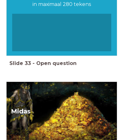
in maximaal 280 tekens
Slide
33
-
Open question
Midas