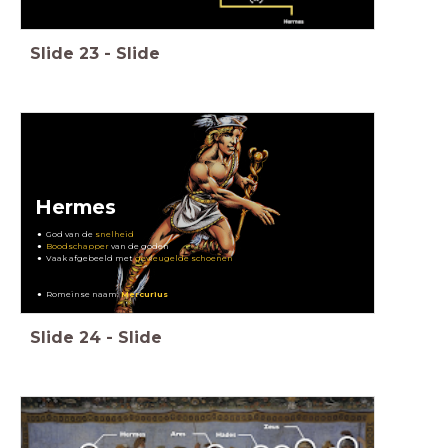
Slide
23
-
Slide
Hermes
God van de
snelheid
Boodschapper
van de goden
Vaak afgebeeld met
gevleugelde schoenen
Romeinse naam:
Mercurius
Slide
24
-
Slide