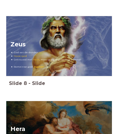
Zeus
God van de donder
Oppergod
Getrouwd met
Hera
, maar ging regelmatig vreemd!
Romeinse god:
Jupiter
Slide
8
-
Slide
Hera