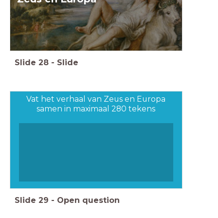
Slide
28
-
Slide
Vat het verhaal van Zeus en Europa
samen in maximaal 280 tekens
Slide
29
-
Open question