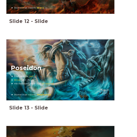
Romeinse naam:
Mars
Slide
12
-
Slide
Poseidon
God van de
zee
Broer
van Zeus
Herkenbaar aan zijn
drietand
Romeinse naam:
Neptunus
Slide
13
-
Slide