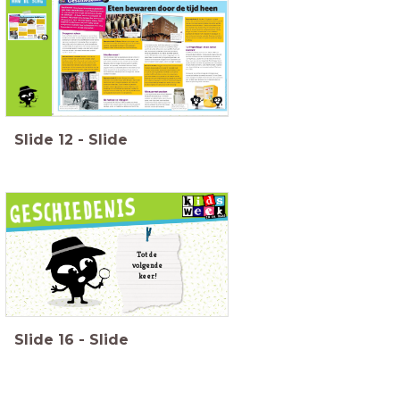
Tekstgerichte vragen:
Wat zijn micro-organismen?
Waar moet je op letten als je eten langere tijd
bewaard?
Noem vijf manieren hoe je eten kunt bewaren als
je geen koelkast hebt.
Noem een aantal bewaartechnieken uit de tekst
die enigszins te vergelijken zijn
met de werking
van de koelkast.
Denk je dat je makkelijk zonder koelkast zou
kunnen? Licht je antwoord toe.
Kan jij nog een bewaartechniek bedenken die niet
is genoemd? Je mag je fantasie
gebruiken!
https://www.rtl.nl/nederland/artikel/690791/dit-m-dan-nog-zon-
Slide
12
-
Slide
zeldzame-foto-van-vincent-van-gogh
Tot de
volgende
keer!
Slide
16
-
Slide