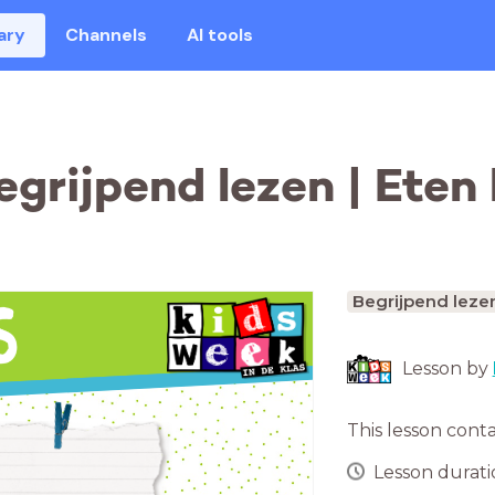
ary
Channels
AI tools
egrijpend lezen | Eten
Begrijpend leze
Lesson by
This lesson cont
Lesson duratio