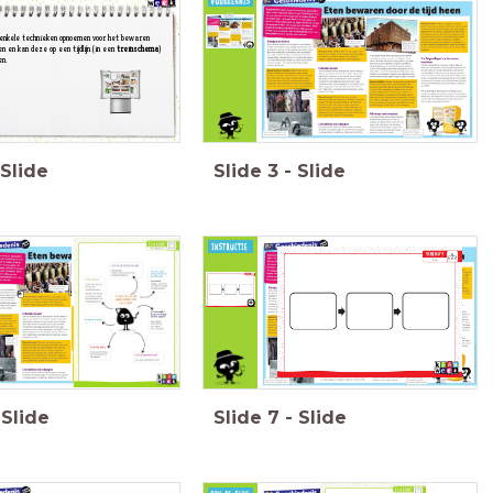
enkele technieken opnoemen voor het bewaren
n en kan deze op een tijdlijn (in een
treinschema
)
n.
Slide
Slide
3
-
Slide
Slide
Slide
7
-
Slide