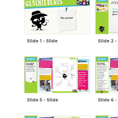
Ik kan
van ete
plaatse
Hoe zat dat?
Slide
1
-
Slide
Slide
2
-
Woordenschat:
Woordenschat:
Uit de eerste alinea:
Uit de inleiding:
prehistorie, jagers en
beschimmeld, lauwe,
verzamelaars, voort-
zorgen maken,
durend, nomadische,
apparaat, vorige
levensstijl, opslaan,
eeuw, huishoudens.
hoeveelheden
(hoeveel-heid),
drogen, immers,
bewaartechniek,
metho-den,
conserveren, houd-
baar, verdampt
(verdam-pen), vocht,
nauwelijks, micro-
organismen,
wezentjes, blote oog,
bederft (bederven),
roken,
(droog)proces,
oogst, vangst,
producten.
Slide
5
-
Slide
Slide
6
-