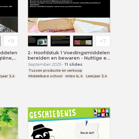
2- Hoofdstuk 1 Voedingsmiddelen
iëne,
bereiden en bewaren - Nuttige en
schadelijke micro-organismen
September 2025
-
11
slides
Tussen productie en verkoop
rjaar 3,4
Middelbare school
vmbo b, k
Leerjaar 3,4