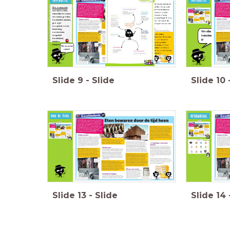
Woordenschat:
vers (te) houden,
natuurlijke bronnen,
stromend, grotten,
koelmiddel, inkuilen,
R
geoogst
H
(oogsten), vorm,
v
bewerking,
r
We vullen ons
vorstschade,
toegedekt
treinschema verder
(toedekken),
in!
tuinders,
kampeerders.
We doen het
samen!
Slide
9
-
Slide
Slide
10
Toetsvraag:
Wat is het doel van deze tekst?
C. Jou informeren over de geschiedenis van het bewaren van eten.
D. Jou informeren over verschillende bewaartechnieken.
Slide
13
-
Slide
Slide
14