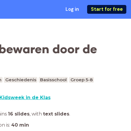
Log in
Start for free
 bewaren door de
n
Geschiedenis
Basisschool
Groep 5-8
Kidsweek in de Klas
ains
16 slides
,
with
text slides
.
n is:
40
min