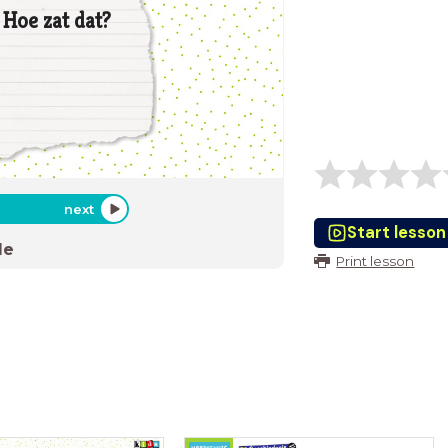
Hoe zat dat?
next
Start lesson
de
Print lesson