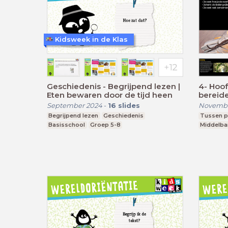
Kidsweek in de Klas
Geschiedenis - Begrijpend lezen |
4- Hoofdstuk 1 
Eten bewaren door de tijd heen
bereid
Voedin
September 2024
-
16
slides
Novembe
bewar
Begrijpend lezen
Geschiedenis
Tussen p
Basisschool
Groep 5-8
Middelba