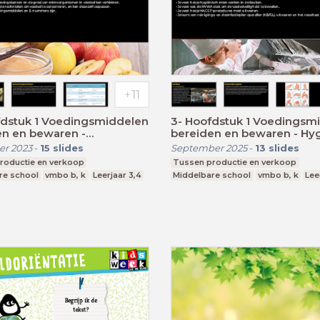
Voedingsmiddelen
3- Hoofdstuk 1 Voedingsmiddelen
en en bewaren -
bereiden en bewaren - Hyg
gsmiddelen bereiden en
reiniging en desinfectie
r 2023
-
15
slides
September 2025
-
13
slides
en
roductie en verkoop
Tussen productie en verkoop
re school
vmbo b, k
Leerjaar 3,4
Middelbare school
vmbo b, k
Lee