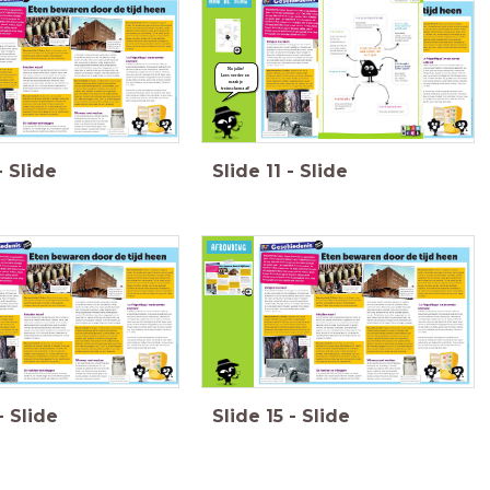
oken
itte verdampt vocht,
groenten in kuil, toedekken met
angst/oogst hangt in rook,
stro.
ooksmaakje, oude methode.
Nu jullie!
Lees verder en
maak je
treinschema af!
-
Slide
Slide
11
-
Slide
Heb je
Wat heb je deze les
antwoorden
geleerd?
gekregen op je
Heb je nieuwe vragen
vragen?
gekregen?
Schrijf
deze op post-its en
hang ze op de
vragenmuur.
-
Slide
Slide
15
-
Slide