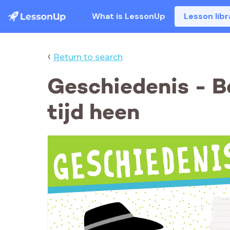
What is LessonUp
Lesson libr
‹
Return to search
Geschiedenis - B
tijd heen