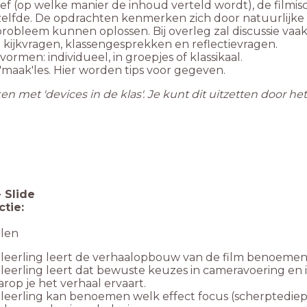
ef (op welke manier de inhoud verteld wordt), de filmi
lfde. De opdrachten kenmerken zich door natuurlijke dif
obleem kunnen oplossen. Bij overleg zal discussie vaak 
 kijkvragen, klassengesprekken en reflectievragen.
ormen: individueel, in groepjes of klassikaal.
maak'les. Hier worden tips voor gegeven.
ken met 'devices in de klas'. Je kunt dit uitzetten door h
-
Slide
ctie:
len
leerling leert de verhaalopbouw van de film benoemen
leerling leert dat bewuste keuzes in cameravoering en
rop je het verhaal ervaart.
leerling kan benoemen welk effect focus (scherptediep