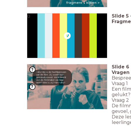
fragment 1 kijken >
Slide
5
0
Fragme
Slide
6
Vragen 
<div>Bo is de hoofdpersoon
van de film. Zij wordt hier
Bespree
geïntroduceerd. Welk beeld
zet de filmmaker van haar
Vraag 1
neer? Wie is zij?<br></div>
Een film
gelukt?
Vraag 2
De filmm
gevoel, 
Deze le
leerlin