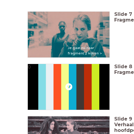
Slide
7
Fragme
Je gaat nu naar
fragment 2 kijken >
Slide
8
0
Fragme
Slide
9
Verhaal
hoofdp