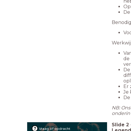
heb
Opt
De 
Benodi
Voo
Werkwij
Van
de 
ver
De 
dif
opl
Er 
Je 
De 
NB: Ons 
onderin 
Slide
2
Vraag of opdracht
Legend