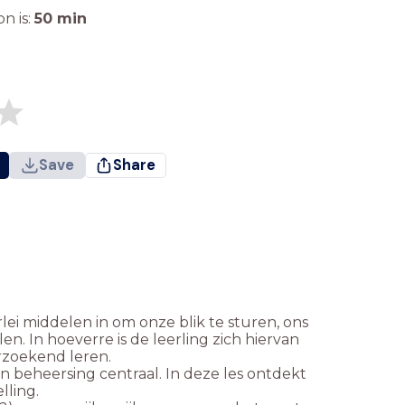
n is:
50
min
Save
Share
ei middelen in om onze blik te sturen, ons
en. In hoeverre is de leerling zich hiervan
rzoekend leren.
en beheersing centraal. In deze les ontdekt
lling.