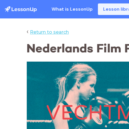
What is LessonUp
Lesson libr
‹
Return to search
Nederlands Film 
VECHTM