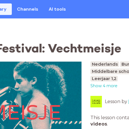
ary
Channels
AI tools
Festival: Vechtmeisje
Nederlands
Bur
Middelbare scho
Leerjaar 1,2
Show 4 more
Lesson by
EISJE
This lesson cont
videos
.