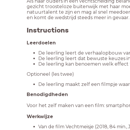
Als haar ouders in een vechtscheiding beland
gezicht troosteloze buitenwijk met haar moe
natuurtalent te zijn en mag al snel meedoe
Instructions
Leerdoelen
De leerling leert de verhaalopbouw va
De leerling leert dat bewuste keuzes i
De leerling kan benoemen welk effect 
Optioneel (les twee)
De leerling maakt zelf een filmpje waa
Benodigdheden
Voor het zelf maken van een film: smartpho
Werkwijze
Van de film Vechtmeisje (2018, 84 min.,