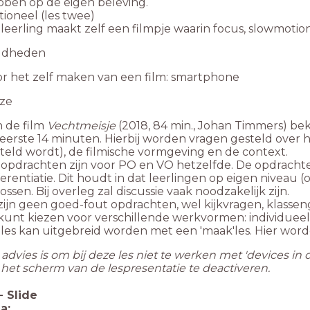
ben op de eigen beleving.
ioneel (les twee)
leerling maakt zelf een filmpje waarin focus, slowmoti
gdheden
r het zelf maken van een film: smartphone
ze
 de film
Vechtmeisje
(2018, 84 min., Johan Timmers) bek
eerste 14 minuten. Hierbij worden vragen gesteld over 
teld wordt), de filmische vormgeving en de context.
opdrachten zijn voor PO en VO hetzelfde. De opdracht
ferentiatie. Dit houdt in dat leerlingen op eigen nive
ossen. Bij overleg zal discussie vaak noodzakelijk zijn.
zijn geen goed-fout opdrachten, wel kijkvragen, klasse
kunt kiezen voor verschillende werkvormen: individueel, i
les kan uitgebreid worden met een 'maak'les. Hier word
advies is om bij deze les niet te werken met 'devices in de
het scherm van de lespresentatie te deactiveren.
-
Slide
a: