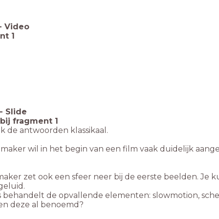
-
Video
nt 1
-
Slide
bij fragment 1
k de antwoorden klassikaal.
maker wil in het begin van een film vaak duidelijk aang
aker zet ook een sfeer neer bij de eerste beelden. Je k
geluid.
s behandelt de opvallende elementen: slowmotion, sch
gen deze al benoemd?