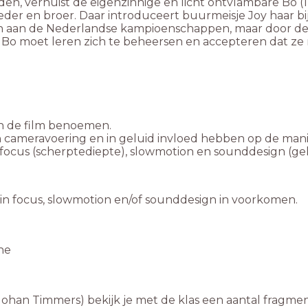
en, verhuist de eigenzinnige en licht ontvlambare Bo (12
der en broer. Daar introduceert buurmeisje Joy haar bij
n aan de Nederlandse kampioenschappen, maar door de s
n de film benoemen.
n cameravoering en in geluid invloed hebben op de manie
focus (scherptediepte), slowmotion en sounddesign (ge
rin focus, slowmotion en/of sounddesign in voorkomen.
ne
 Johan Timmers) bekijk je met de klas een aantal fragmen