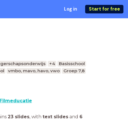
Log in
Start for free
gerschapsonderwijs
+4
Basisschool
ol
vmbo, mavo, havo, vwo
Groep 7,8
Filmeducatie
ains
23 slides
,
with
text slides
and
6