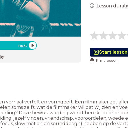
Lesson duratio
next
Start lesson
de
Print lesson
verhaal vertelt en vormgeeft. Een filmmaker zet allerl
len soms zelfs, wat de filmmaker wil dat wij zien en voel
eerling? Deze bewustwording wordt bereikt door onde
iding, jezelf vinden, vriendschap, vooroordelen, woede 
 (focus, slow motion en sounddesign) hebben op de verte