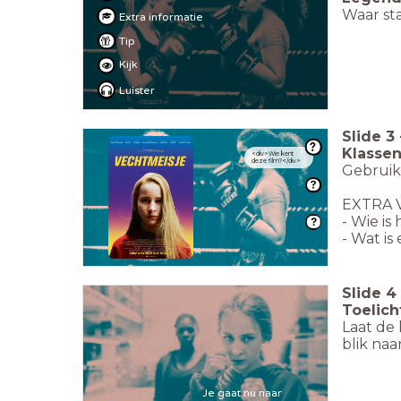
Waar sta
Extra informatie
Tip
Kijk
Luister
Slide
3
Klasse
<div>Wie kent
deze film?</div>
Gebruik 
EXTRA 
- Wie is
- Wat is
Slide
4
Toelich
Laat de
blik naa
Je gaat nu naar