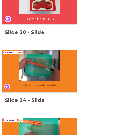
tomatensaus
Slide
20
-
Slide
schil de wortel met de dunschiller
Slide
24
-
Slide