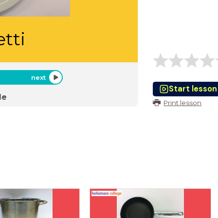
tti
next
Start lesson
de
Print lesson