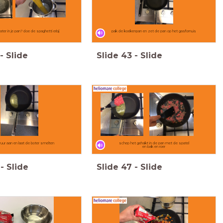
ter in je pan? doe de spaghetti erbij
pak de koekenpan en zet de pan op het gasfornuis
-
Slide
Slide
43
-
Slide
uur aan en laat de boter smelten
schep het gehakt in de pan met de spatel
en bak en roer
-
Slide
Slide
47
-
Slide