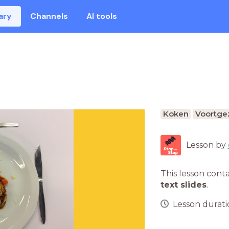
ary
Channels
AI tools
Koken
Voortgez
Lesson by
This lesson cont
text slides
.
Lesson duratio