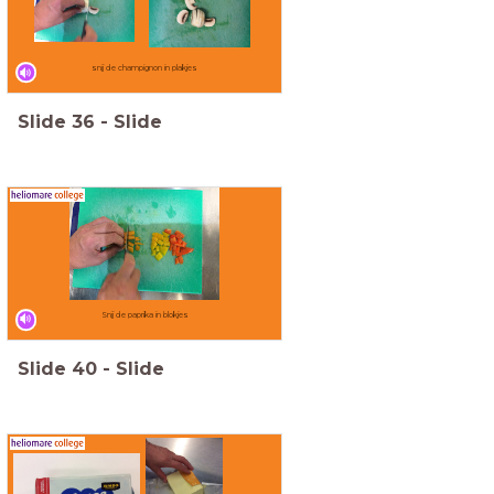
snij de champignon in plakjes
Slide
36
-
Slide
Snij de paprika in blokjes
Slide
40
-
Slide