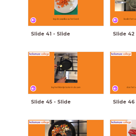
leg de paprika op het bord
kookt het wa
Slide
41
-
Slide
Slide
42
leg het klontje boter in de pan
doe het v
Slide
45
-
Slide
Slide
46