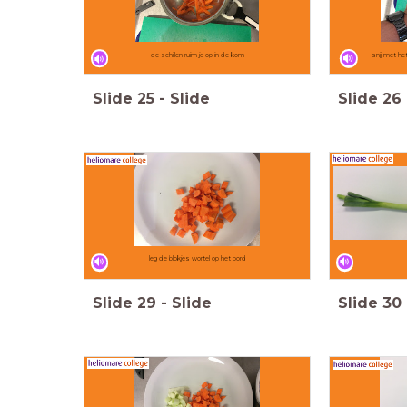
de schillen ruim je op in de kom
snij met he
Slide
25
-
Slide
Slide
26
leg de blokjes wortel op het bord
Slide
29
-
Slide
Slide
30