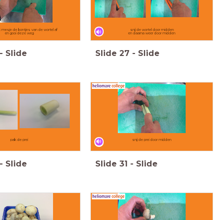
t mesje de kontjes van de wortel af
snij de wortel door midden
en gooi deze weg
en daarna weer door midden
-
Slide
Slide
27
-
Slide
pak de prei
snij de prei door midden
-
Slide
Slide
31
-
Slide