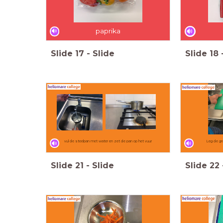
paprika
Slide
17
-
Slide
Slide
18
vul de steelpan met water en zet de pan op het vuur
Leg de gro
Slide
21
-
Slide
Slide
22