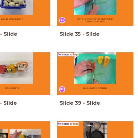
pak de champignons
snij het steeltje van de champignon
en gooi deze weg
-
Slide
Slide
35
-
Slide
pak de paprika
snij de paprika in reepjes
-
Slide
Slide
39
-
Slide