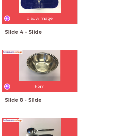
blauw matje
Slide
4
-
Slide
kom
Slide
8
-
Slide