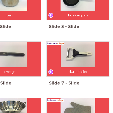
pan
koekenpan
Slide
Slide
3
-
Slide
mesje
dunschiller
Slide
Slide
7
-
Slide