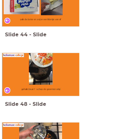
pak de boter en snij er een klontje van af
Slide
44
-
Slide
gehakt bruin? schep de groenten erbij
Slide
48
-
Slide