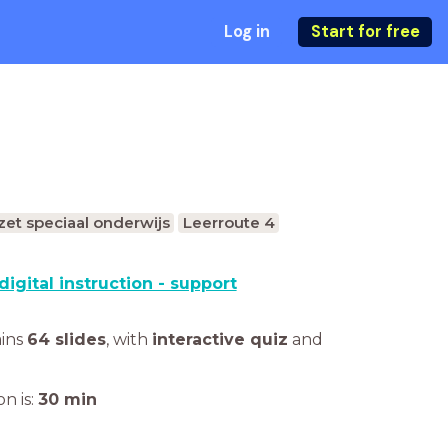
Log in
Start for free
et speciaal onderwijs
Leerroute 4
digital instruction - support
ains
64 slides
,
with
interactive quiz
and
n is:
30
min