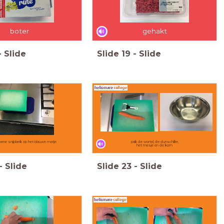
boter
gehakt
-
Slide
Slide
19
-
Slide
ene snijplank op het blauwe matje
pak de wortel, de dunschiller,
het mesje en de kom
-
Slide
Slide
23
-
Slide