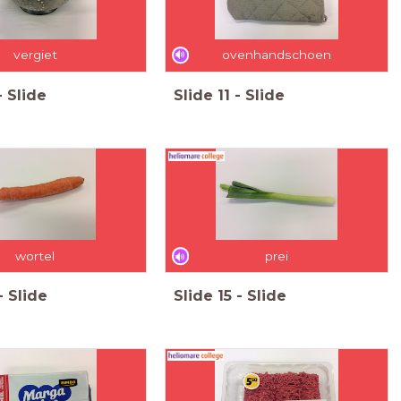
vergiet
ovenhandschoen
-
Slide
Slide
11
-
Slide
wortel
prei
-
Slide
Slide
15
-
Slide