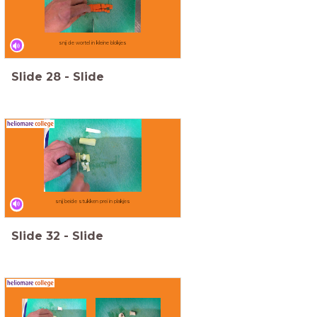
snij de wortel in kleine blokjes
Slide
28
-
Slide
snij beide stukken prei in plakjes
Slide
32
-
Slide