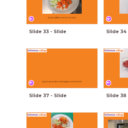
leg de plakjes prei op het bord
Slide
33
-
Slide
Slide
34
leg de gesneden champignon op het bord
Slide
37
-
Slide
Slide
38