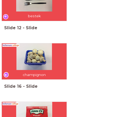
bestek
Slide
12
-
Slide
champignon
Slide
16
-
Slide