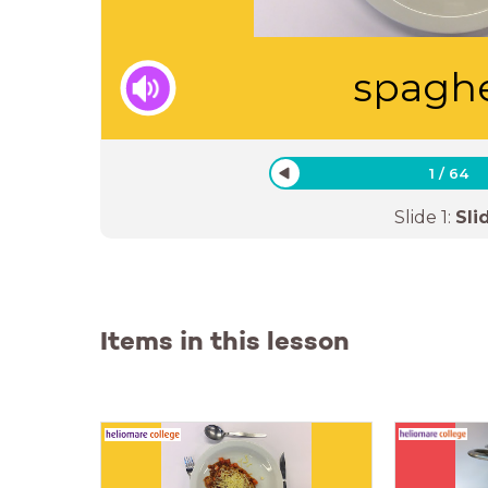
spaghe
1
/
64
Slide
1
:
Sli
Items in this lesson