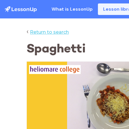
What is LessonUp
Lesson libr
‹
Return to search
Spaghetti