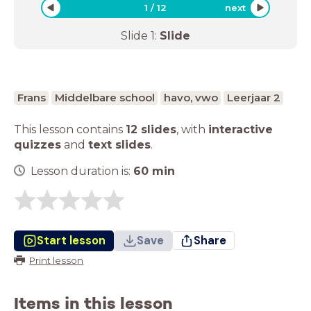
1
/
12
next
Slide
1
:
Slide
Frans
Middelbare school
havo, vwo
Leerjaar 2
This lesson contains
12 slides
,
with
interactive
quizzes
and
text slides
.
Lesson duration is:
60
min
Start lesson
Save
Share
Print lesson
Items in this lesson