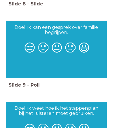
Slide
8
-
Slide
Doel: ik kan een gesprek over familie
begrijpen.
😒
🙁
😐
🙂
😃
Slide
9
-
Poll
Doel: ik weet hoe ik het stappenplan
bij het luisteren moet gebruiken.