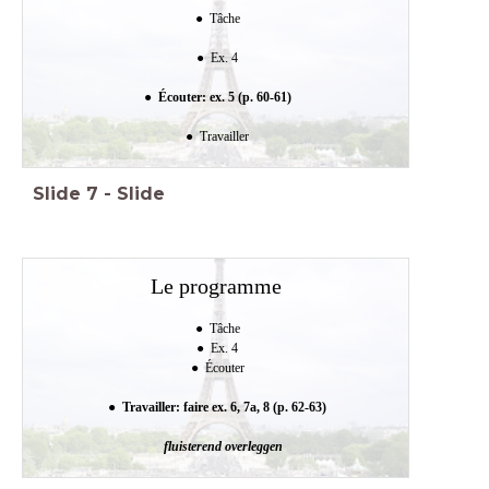
Tâche
Ex. 4
Écouter: ex. 5 (p. 60-61)
Travailler
Slide
7
-
Slide
Le programme
Tâche
Ex. 4
Écouter
Travailler: faire ex. 6, 7a, 8 (p. 62-63)
fluisterend overleggen