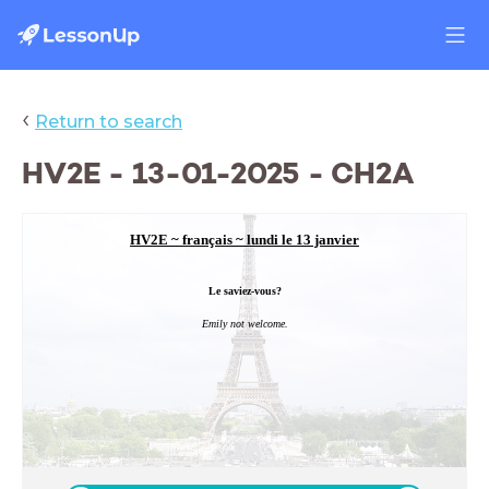
‹
Return to search
HV2E - 13-01-2025 - CH2A
HV2E ~ français ~ lundi le 13 janvier
Le saviez-vous?
Emily not welcome.