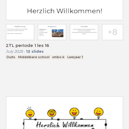
2TL periode 1 les 16
July 2025
-
12
slides
Duits
Middelbare school
vmbo k
Leerjaar 1