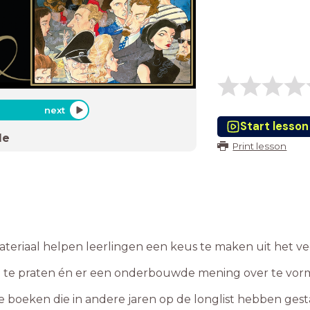
next
Start lesson
de
Print lesson
teriaal helpen leerlingen een keus te maken uit het vee
n te praten én er een onderbouwde mening over te vor
e boeken die in andere jaren op de longlist hebben gest