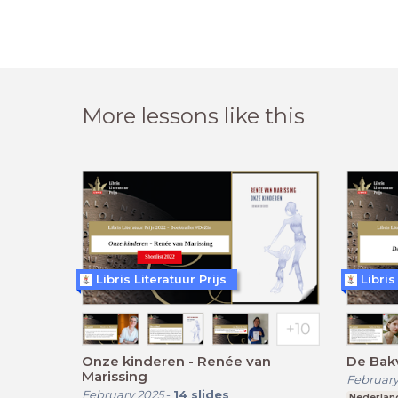
More lessons like this
Libris Literatuur Prijs
Libris
Onze kinderen - Renée van
De Bakv
Marissing
February
February 2025
-
14
slides
Nederlan