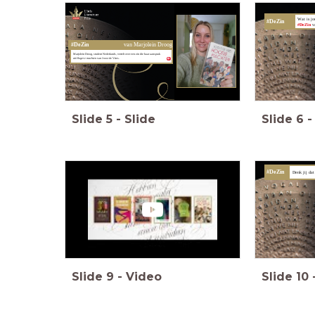
Wat is j
#DeZin
#DeZin
v
#DeZin
van Marjolein Droog
Marjolein Droog, student Nederlands, vertelt over een zin die haar aansprak
uit
Hogere machten
van Joost de Vries
.
Slide
5
-
Slide
Slide
6
-
#DeZin
Denk jij da
Slide
9
-
Video
Slide
10