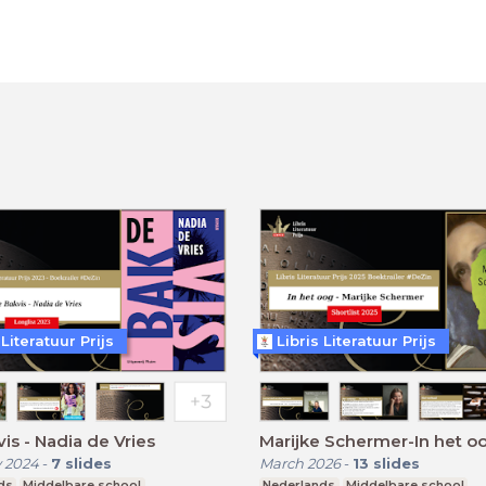
 Literatuur Prijs
Libris Literatuur Prijs
is - Nadia de Vries
Marijke Schermer-In het o
 2024
-
7
slides
March 2026
-
13
slides
ds
Middelbare school
Nederlands
Middelbare school