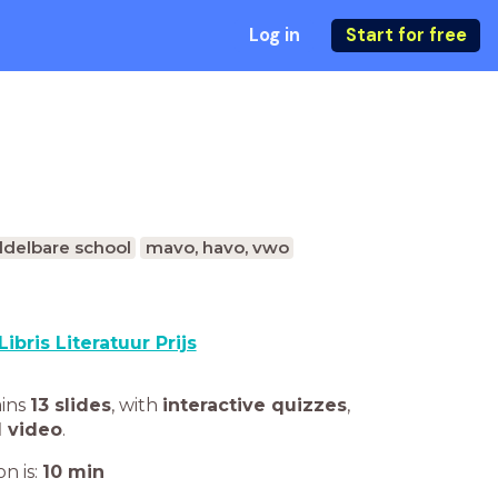
Log in
Start for free
delbare school
mavo, havo, vwo
Libris Literatuur Prijs
ains
13 slides
,
with
interactive quizzes
,
1 video
.
n is:
10
min