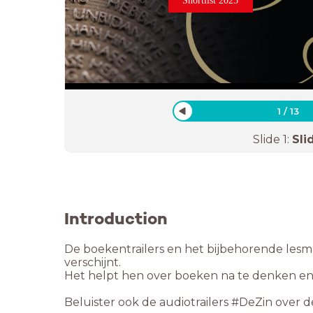
1
/
13
Slide
1
:
Sli
Introduction
De boekentrailers en het bijbehorende lesma
verschijnt.
Het helpt hen over boeken na te denken e
Beluister ook de audiotrailers #DeZin over d