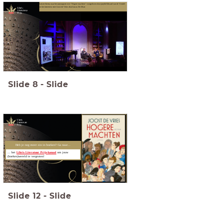
Luister hierna naar het juryrapport over "Hogere machten" voorgelezen door jurylid Edward van de Vendel
en het interview met Joost de Vries door Lucas De Man
Slide
8
-
Slide
Heb je nog meer zin in boeken? Ga naar...
... het
Libris Literatuur Prijs-kanaal
om jouw
... het
Libris Literatuur Prijs-kanaal
om jouw
(boeken)wereld te vergroten!
(boeken)wereld te vergroten!
Slide
12
-
Slide