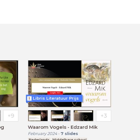
Libris Literatuur Prijs
og
Waarom Vogels - Edzard Mik
February 2024
-
7
slides
Nederlands
Middelbare school