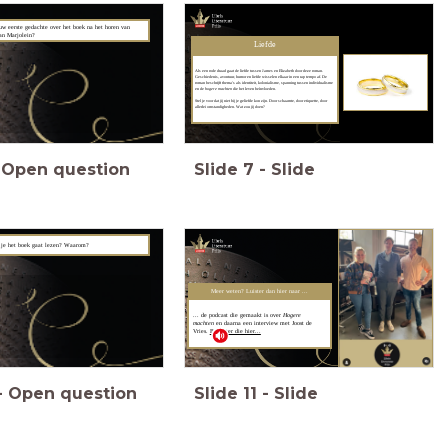
ouw eerste gedachte over het boek
na het horen van
an Marjolein?
Liefde
Als een rode draad gaat de liefde tussen James en Elizabeth door deze roman.
Geschiedenis, avontuur, humor en liefde wisselen elkaar in een rap tempo af. De
roman beschrijft thema's als identiteit, kolonialisme, spanning tussen individualisme
en de
hogere machten
die het leven beïnvloeden.
Stel je voor dat jij niet bij je geliefde kon zijn. Door schaamte, door etiquette, door
allerlei omstandigheden. Wat zou jij doen?
Open question
Slide
7
-
Slide
t je het boek gaat lezen? Waarom?
Meer weten? Luister dan hier naar ...
... de podcast die gemaakt is over
Hogere
machten
en daarna een interview met Joost de
Vries.
Beluister di
e hier...
-
Open question
Slide
11
-
Slide