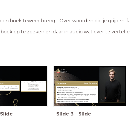
 een boek teweegbrengt. Over woorden die je grijpen, fas
e boek op te zoeken en daar in audio wat over te vertell
De auteur
Joost de Vries
 je . . .
. . . vertellen wat jij denkt over dit boek
studeerde
jounalistiek en geschiedenis
an tekst-, video- en geluidsfragmenten.
is adjunct-hoofdredacteur van
De Groene Amsterdammer en vaste kracht van de
literaire podcast Boeken FM
haalde in 2015 de finaleweek van
De slimste mens
is schrijver
van:
D
e republiek
, genomineerd voor de BNG Bank Literatuurpijs
en de Libris Literatuur Prijs en bekroond met het Charlotte Köhler Stipendium in
2013 en de Gouden Boekenuil in 2014
ontving de Frans Kellendonkprijs in 2023 voor zijn
gehele oeuvre
© Annaleen Louwes
andere titels
:
Clausewitz, Oude meesters
en
Rustig aan, tijger
Slide
Slide
3
-
Slide