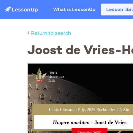
What is LessonUp
Lesson libr
‹
Return to search
Joost de Vries-
Libris Literatuur Prijs 2025 Boektrailer #DeZin
Hogere machten
- Joost de Vries
Shortlist 2025