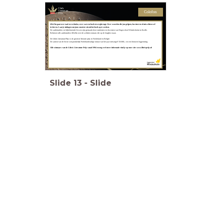
Colofon
#DeZin gaat over taal en verhalen, over wat een boek teweegbrengt. Over woorden die jou grijpen, fascineren of misschien wel
irriteren. Laat je uitdagen om jouw mooiste zin uit het boek op te zoeken.
De audiotrailers en bijbehorende lessen zijn gemaakt door studenten en docenten van Hogeschool Windesheim in Zwolle.
Beluister alle audiotrailers #DeZin over de achttien romans die op de longlist staan.
De Libris Literatuur Prijs is de grootste literaire prijs in Nederland en België.
De auteur van de beste oorspronkelijk Nederlandstalige roman van het jaar
ontvangt € 50.000,-- en een bronzen legpenning.
Alle winnaars van de Libris Literatuur Prijs vanaf 1994 en nog veel meer informatie vind je op onze site: www.librisprijs.nl
Slide
13
-
Slide