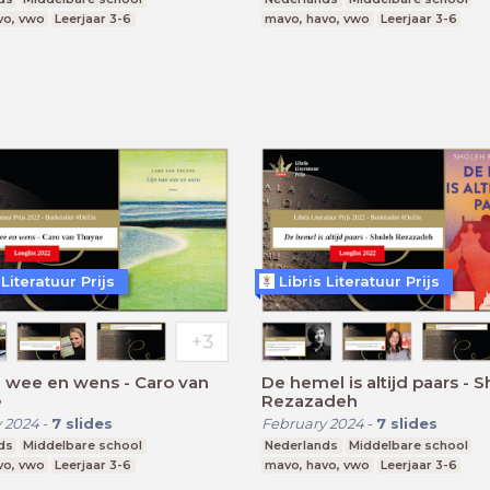
vo, vwo
Leerjaar 3-6
mavo, havo, vwo
Leerjaar 3-6
 Literatuur Prijs
Libris Literatuur Prijs
n wee en wens - Caro van
De hemel is altijd paars - 
e
Rezazadeh
 2024
-
7
slides
February 2024
-
7
slides
ds
Middelbare school
Nederlands
Middelbare school
vo, vwo
Leerjaar 3-6
mavo, havo, vwo
Leerjaar 3-6