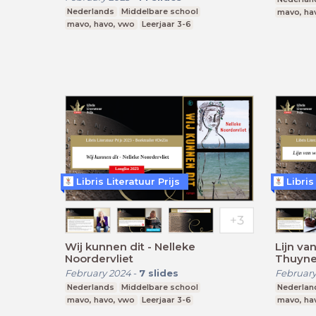
Nederlands
Middelbare school
mavo, ha
mavo, havo, vwo
Leerjaar 3-6
Libris Literatuur Prijs
Libris
Wij kunnen dit - Nelleke
Lijn va
Noordervliet
Thuyn
February 2024
-
7
slides
February
Nederlands
Middelbare school
Nederlan
mavo, havo, vwo
Leerjaar 3-6
mavo, ha