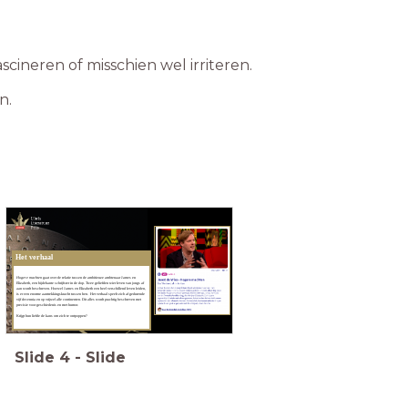
cineren of misschien wel irriteren.
en.
Het verhaal
Hogere machten
gaat over de relatie tussen de ambitieuze ambtenaar James en
Elizabeth, een bijdehante schrijfster in de dop. Twee geliefden wier leven van jongs af
aan wordt beschreven. Hoewel James en Elizabeth een heel verschillend leven leiden,
is er een enorme aantrekkingskracht tussen hen. Het verhaal speelt zich af gedurende
vijf decennia en op vrijwel alle continenten. Dit alles wordt prachtig beschreven met
precisie voor geschiedenis en met humor.
Krijgt hun liefde de kans om zich te ontpoppen?
Slide
4
-
Slide