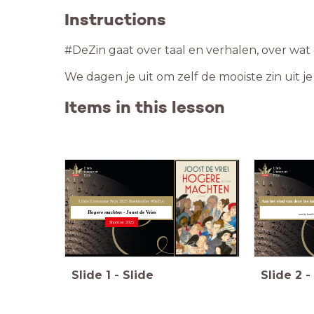
Instructions
#DeZin gaat over taal en verhalen, over wat
We dagen je uit om zelf de mooiste zin uit j
Items in this lesson
Libris Literatuur Prijs 2025 Boektrailer #DeZin
Aan het eind van deze les kun
Hogere machten
- Joost de Vries
aan de hand v
Shortlist 2025
Slide
1
-
Slide
Slide
2
-