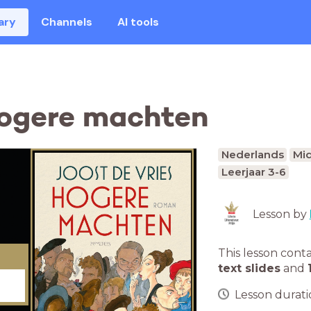
ary
Channels
AI tools
Hogere machten
Nederlands
Mid
Leerjaar 3-6
Lesson by
This lesson cont
text slides
and
Lesson duratio